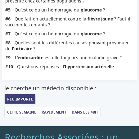
présente chez certaines populations ?
#5
- Qu'est ce qu'un hémorragie du
glaucome
?
#6
- Que fait-on actuellement contre la
fièvre jaune
? Faut-il
vacciner les enfants ?
#7
- Qu'est ce qu'un hémorragie du
glaucome
?
#8
- Quelles sont les différentes causes pouvant provoquer
de
l'urticaire
?
#9
-
L'endocardite
est elle toujours une maladie grave ?
#10
- Questions-réponses :
l’hypertension artérielle
Je cherche un médecin disponible :
PEU IMPORTE
CETTE SEMAINE
RAPIDEMENT
DANS LES 48H
Recherches Associées : un