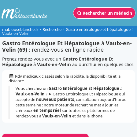
Rechercher un médecin
mablouseblanche.fr
Recherche
Gastro entérologue et hépatologue
Vaulx-en-Velin
Gastro Entérologue Et Hépatologue
à
Vaulx-en-
Velin (69)
: rendez-vous en ligne rapide
Prenez rendez-vous avec un
Gastro Entérologue Et
Hépatologue
à
Vaulx-en-Velin
aujourd'hui en quelques clics.
Rdv médicaux classés selon la rapidité, la disponibilité et la
distance.
Vous cherchez un
Gastro Entérologue Et Hépatologue
à
Vaulx-en-Velin
? ➤ Gastro Entérologue Et Hépatologue qui
accepte de
nouveaux patients
, consultation aujourd'hui ou
cette semaine : notre moteur de recherche met à jour les
créneaux
en temps réel
sur toutes les plateformes de
rendez-vous à
Vaulx-en-Velin
et dans le Rhone.