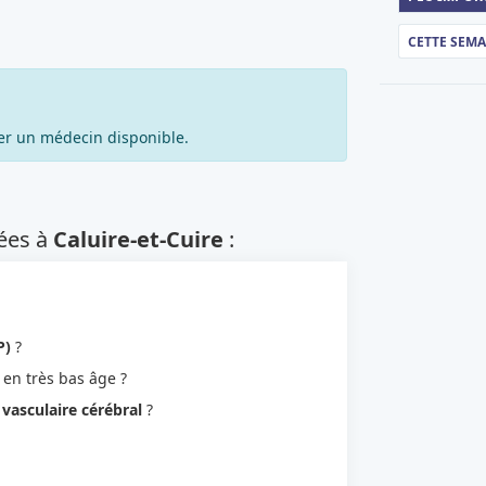
CETTE SEM
er un médecin disponible.
je recherche autre chose
ées à
Caluire-et-Cuire
:
P)
?
 en très bas âge ?
 vasculaire cérébral
?