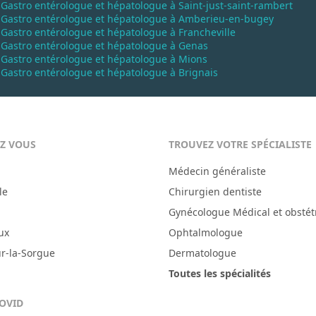
Gastro entérologue et hépatologue à Saint-just-saint-rambert
Gastro entérologue et hépatologue à Amberieu-en-bugey
Gastro entérologue et hépatologue à Francheville
Gastro entérologue et hépatologue à Genas
Gastro entérologue et hépatologue à Mions
Gastro entérologue et hépatologue à Brignais
EZ VOUS
TROUVEZ VOTRE SPÉCIALISTE
Médecin généraliste
le
Chirurgien dentiste
Gynécologue Médical et obstét
ux
Ophtalmologue
ur-la-Sorgue
Dermatologue
Toutes les spécialités
COVID