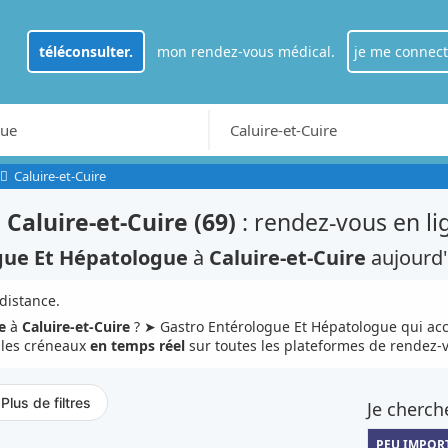
téléconsulter.
mon rendez-vous médical.
je me connect
je suis
patien
RDV Médecin généraliste à Paris
Caluire-et-Cuire
je suis
profes
à
Caluire-et-Cuire (69)
: rendez-vous en li
gue Et Hépatologue
à
Caluire-et-Cuire
aujourd'
 distance.
e
à
Caluire-et-Cuire
? ➤ Gastro Entérologue Et Hépatologue qui ac
 les créneaux
en temps réel
sur toutes les plateformes de rendez-
Plus de filtres
Je cherch
PEU IMPOR