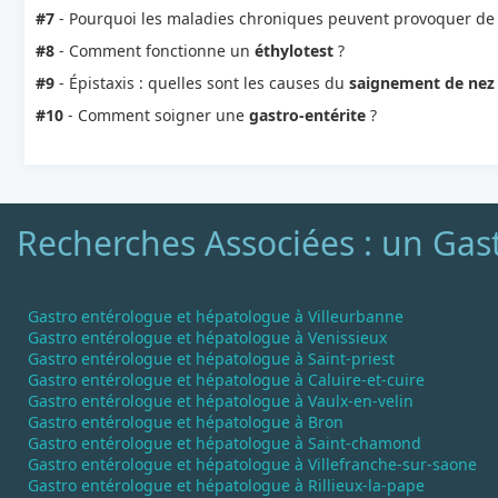
#7
- Pourquoi les maladies chroniques peuvent provoquer d
#8
- Comment fonctionne un
éthylotest
?
#9
- Épistaxis : quelles sont les causes du
saignement de nez
#10
- Comment soigner une
gastro-entérite
?
Recherches Associées : un Gast
Gastro entérologue et hépatologue à Villeurbanne
Gastro entérologue et hépatologue à Venissieux
Gastro entérologue et hépatologue à Saint-priest
Gastro entérologue et hépatologue à Caluire-et-cuire
Gastro entérologue et hépatologue à Vaulx-en-velin
Gastro entérologue et hépatologue à Bron
Gastro entérologue et hépatologue à Saint-chamond
Gastro entérologue et hépatologue à Villefranche-sur-saone
Gastro entérologue et hépatologue à Rillieux-la-pape