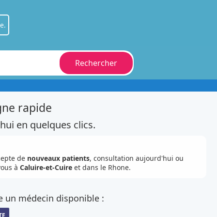
e.
Rechercher
t
.
sionnel
.
gne rapide
hui en quelques clics.
cepte de
nouveaux patients
, consultation aujourd'hui ou
vous à
Caluire-et-Cuire
et dans le Rhone.
e un médecin disponible :
TE