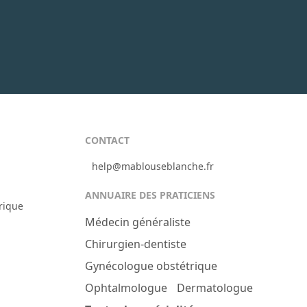
CONTACT
help@mablouseblanche.fr
ANNUAIRE DES PRATICIENS
rique
Médecin généraliste
Chirurgien-dentiste
Gynécologue obstétrique
Ophtalmologue
Dermatologue