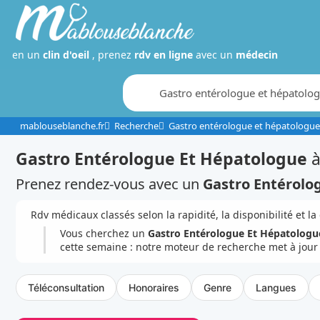
en un
clin d'oeil
, prenez
rdv en ligne
avec un
médecin
mablouseblanche.fr
Recherche
Gastro entérologue et hépatologue
Gastro Entérologue Et Hépatologue
Prenez rendez-vous avec un
Gastro Entérolo
Rdv médicaux classés selon la rapidité, la disponibilité et la
Vous cherchez un
Gastro Entérologue Et Hépatologu
cette semaine : notre moteur de recherche met à jour
Téléconsultation
Honoraires
Genre
Langues