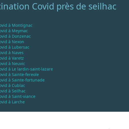
ination Covid près de seilhac
ovid à Montignac
Covid à Meymac
ovid à Donzenac
ovid à Nexon
ovid à Lubersac
ovid à Naves
ovid à Varetz
ovid à Neuvic
vid à Le lardin-saint-lazare
ovid à Sainte-fereole
ovid à Sainte-fortunade
ovid à Cublac
ovid à Seilhac
ovid à Saint-viance
ovid à Larche