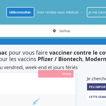
téléconsulter.
mon rendez-vous médical.
je me conn
je suis
pat
RDV Médecin généraliste à Paris
je suis
pro
hac
pour vous faire
vacciner contre le co
our les vaccins
Pfizer / Biontech
,
Moder
u vendredi, week-end et jours fériés
Maiia
Je cherch
PEU IMPOR
CETTE SEM