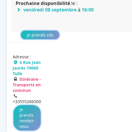
Prochaine disponibilité
le :
vendredi 08 septembre
à
16:00
je prends rdv
Adresse :
4 Rue Jean
Jaurès 19000
Tulle
Itinéraire -
Transports en
commun
+33555266500
je
prends
rendez-
vous