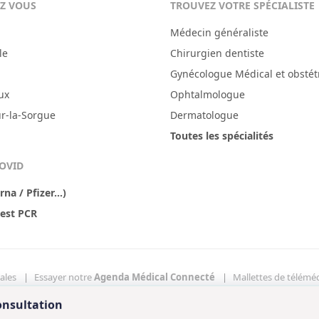
EZ VOUS
TROUVEZ VOTRE SPÉCIALISTE
Médecin généraliste
le
Chirurgien dentiste
Gynécologue Médical et obstét
ux
Ophtalmologue
ur-la-Sorgue
Dermatologue
Toutes les spécialités
COVID
a / Pfizer...)
test PCR
ales
Essayer notre
Agenda Médical Connecté
Mallettes de télémé
kies
onsultation