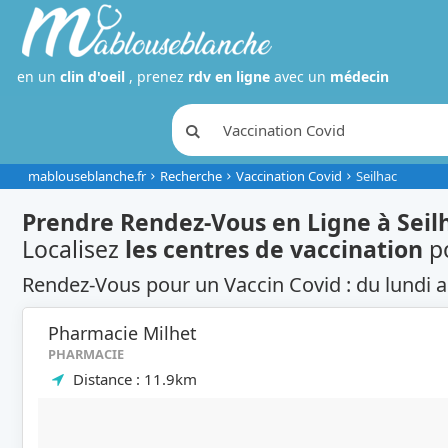
en un
clin d'oeil
, prenez
rdv en ligne
avec un
médecin
mablouseblanche.fr
Recherche
Vaccination Covid
Seilhac
Prendre Rendez-Vous en Ligne à Seil
Localisez
les centres de vaccination
p
Rendez-Vous pour un Vaccin Covid : du lundi a
Pharmacie Milhet
PHARMACIE
Distance : 11.9km