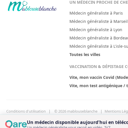
UN MÉDECIN PROCHE DE CH
Médecin généraliste à Paris
Médecin généraliste à Marseil
Médecin généraliste à Lyon
Médecin généraliste à Bordea
Médecin généraliste à L'isle-s
Toutes les villes
VACCINATION & DÉPISTAGE 
Vite, mon vaccin Covid (Modern
Vite, mon test antigénique / 
Conditions d'utilisation
© 2026 mablouseblanche
Mentions Lég
Ordre National des Chirurgiens-Dentistes
Centre de gestion des coo
Un médecin disponible aujourd'hui en téléc
Un médecin généraliste vous reçoit en vidéo, 7j/7