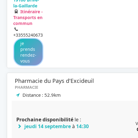
la-Gaillarde
Itinéraire -
Transports en
commun
+33555240673
je
prends
rendez-
vous
Pharmacie du Pays d'Excideuil
PHARMACIE
Distance : 52.9km
Prochaine disponibilité
le :
V
jeudi 14 septembre
à
14:30