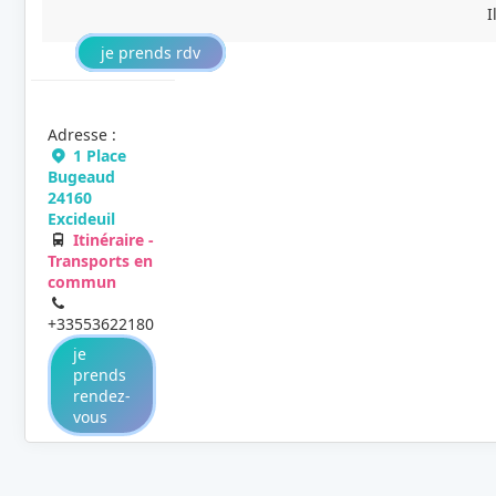
I
je prends rdv
Adresse :
1 Place
Bugeaud
24160
Excideuil
Itinéraire -
Transports en
commun
+33553622180
je
prends
rendez-
vous