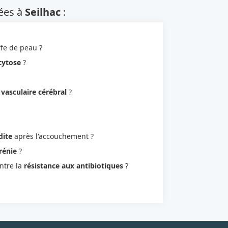
ées à
Seilhac
:
fe de peau ?
cytose
?
 vasculaire cérébral
?
dite
après l'accouchement ?
rénie
?
ontre la
résistance aux antibiotiques
?