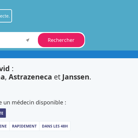
ecte.
Rechercher
ient
.
fessionnel
.
vid
:
na
,
Astrazeneca
et
Janssen
.
e un médecin disponible :
TE
AINE
RAPIDEMENT
DANS LES 48H