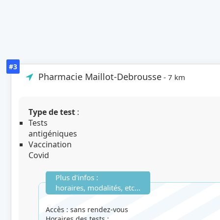
#3
Pharmacie Maillot-Debrousse
- 7 km
Type de test
:
Tests
antigéniques
Vaccination
Covid
Plus d'infos :
horaires, modalités, etc...
Accès : sans rendez-vous
Horaires des tests :