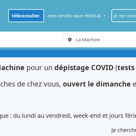
téléconsulter.
mon rendez-vous médical.
je me conn
je suis
pat
RDV Médecin généraliste à Paris
je suis
pro
Machine
pour un
dépistage COVID
(
tests
ches de chez vous,
ouvert le dimanche
e
ue : du lundi au vendredi, week-end et jours féri
Je cherch