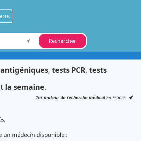
ecte.
Rechercher
ient
.
fessionnel
.
 antigéniques
,
tests PCR
,
tests
t
la semaine
.
1er moteur de recherche médical
en France.
és
e un médecin disponible :