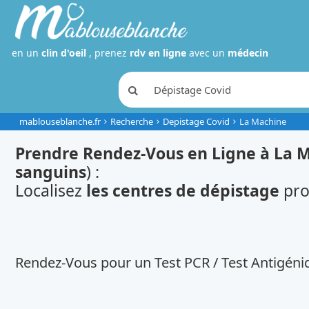
en un
clin d'oeil
, prenez
rdv en ligne
avec un
médecin
mablouseblanche.fr
Recherche
Depistage Covid
La Machine
Prendre Rendez-Vous en Ligne à La 
sanguins
) :
Localisez
les centres de dépistage
pro
Rendez-Vous pour un Test PCR / Test Antigéniq