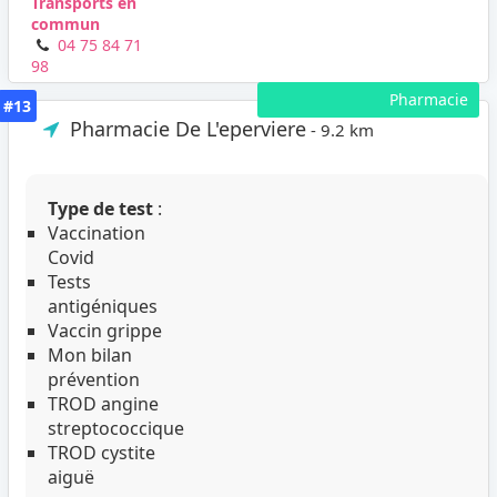
Transports en
commun
04 75 84 71
98
Pharmacie
#13
Pharmacie De L'eperviere
- 9.2 km
Type de test
:
Vaccination
Covid
Tests
antigéniques
Vaccin grippe
Mon bilan
prévention
TROD angine
streptococcique
TROD cystite
aiguë