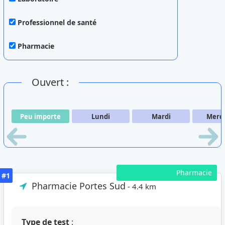
Professionnel de santé
Pharmacie
Ouvert :
Peu importe
Lundi
Mardi
Merc
Pharmacie
#1
Pharmacie Portes Sud
- 4.4 km
Type de test
: