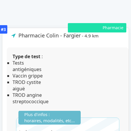
Pharmacie
#3
Pharmacie Colin - Fargier
- 4.9 km
Type de test
:
Tests
antigéniques
Vaccin grippe
TROD cystite
aiguë
TROD angine
streptococcique
Plus d'infos :
horaires, modalités, etc...