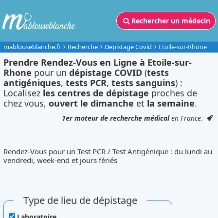
Rechercher un médecin
mablouseblanche.fr
Recherche
Depistage Covid
Etoile-sur-Rhone
Prendre Rendez-Vous en Ligne à Etoile-sur-
Rhone
pour un
dépistage COVID
(
tests
antigéniques
,
tests PCR
,
tests sanguins
) :
Localisez
les centres de dépistage
proches de
chez vous,
ouvert le dimanche
et
la semaine
.
1er moteur de recherche médical
en France.
Rendez-Vous pour un Test PCR / Test Antigénique : du lundi au
vendredi, week-end et jours fériés
Type de lieu de dépistage
Laboratoire