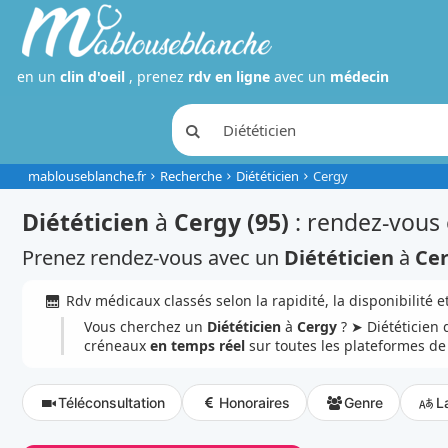
en un
clin d'oeil
, prenez
rdv en ligne
avec un
médecin
mablouseblanche.fr
Recherche
Diététicien
Cergy
Diététicien
à
Cergy (95)
: rendez-vous 
Prenez rendez-vous avec un
Diététicien
à
Ce
Rdv médicaux classés selon la rapidité, la disponibilité et
Vous cherchez un
Diététicien
à
Cergy
? ➤ Diététicien
créneaux
en temps réel
sur toutes les plateformes d
Téléconsultation
Honoraires
Genre
L