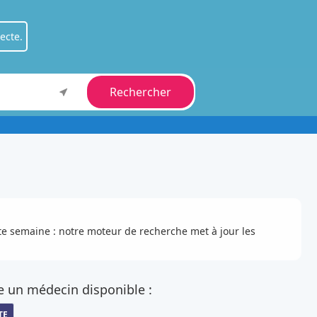
ecte.
Rechercher
ient
.
fessionnel
.
tte semaine : notre moteur de recherche met à jour les
e un médecin disponible :
TE