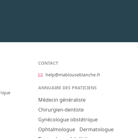
CONTACT
help@mablouseblanche.fr
ANNUAIRE DES PRATICIENS
rique
Médecin généraliste
Chirurgien-dentiste
Gynécologue obstétrique
Ophtalmologue
Dermatologue