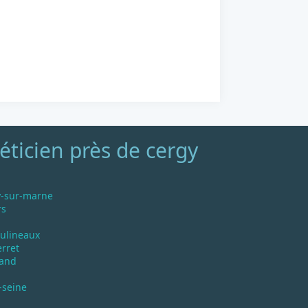
éticien près de cergy
y-sur-marne
rs
oulineaux
erret
rand
-seine