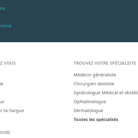
ine
-seine
EZ VOUS
TROUVEZ VOTRE SPÉCIALISTE
Médecin généraliste
le
Chirurgien dentiste
Gynécologue Médical et obstét
ux
Ophtalmologue
ur-la-Sorgue
Dermatologue
Toutes les spécialités
COVID