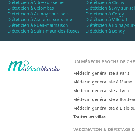
Diététicien à Vitry-sur-seine
Diététicien à Clichy
Diététicien à Colombes
Diététicien à Ivry-sur-se
Diététicien à Aulnay-sous-bois
Diététicien à Cergy
Diététicien à Asnieres-sur-seine
Diététicien à Villejuif
Diététicien à Rueil-malmaison
Diététicien à Epinay-sur
Diététicien à Saint-maur-des-fosses
Diététicien à Bondy
UN MÉDECIN PROCHE DE CH
Médecin généraliste à Paris
Médecin généraliste à Marseil
Médecin généraliste à Lyon
Médecin généraliste à Bordea
Médecin généraliste à L'isle-s
Toutes les villes
VACCINATION & DÉPISTAGE 