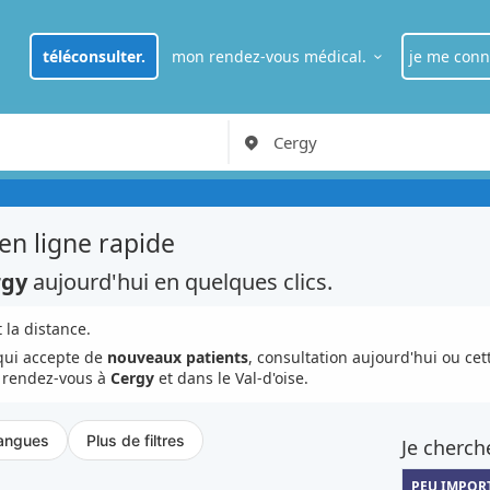
téléconsulter.
mon rendez-vous médical.
je me conn
je suis
pat
RDV Médecin généraliste à Paris
je suis
pro
en ligne rapide
rgy
aujourd'hui en quelques clics.
 la distance.
 qui accepte de
nouveaux patients
, consultation aujourd'hui ou ce
e rendez-vous à
Cergy
et dans le Val-d'oise.
angues
Plus de filtres
Je cherch
PEU IMPOR