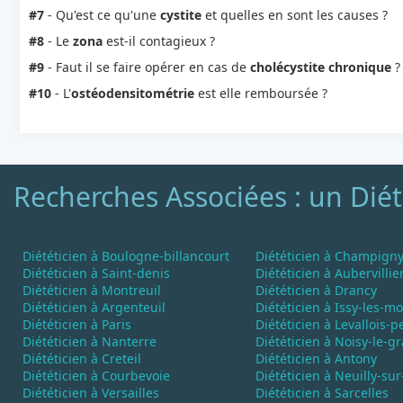
#7
- Qu'est ce qu'une
cystite
et quelles en sont les causes ?
#8
- Le
zona
est-il contagieux ?
#9
- Faut il se faire opérer en cas de
cholécystite chronique
?
#10
- L'
ostéodensitométrie
est elle remboursée ?
Recherches Associées : un Diét
Diététicien à Boulogne-billancourt
Diététicien à Champign
Diététicien à Saint-denis
Diététicien à Aubervillie
Diététicien à Montreuil
Diététicien à Drancy
Diététicien à Argenteuil
Diététicien à Issy-les-m
Diététicien à Paris
Diététicien à Levallois-p
Diététicien à Nanterre
Diététicien à Noisy-le-g
Diététicien à Creteil
Diététicien à Antony
Diététicien à Courbevoie
Diététicien à Neuilly-sur
Diététicien à Versailles
Diététicien à Sarcelles