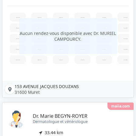
—
—
—
—
—
—
—
—
—
—
—
—
Aucun rendez-vous disponible avec Dr. MURIEL
—
—
—
—
—
—
CAMPOURCY.
—
—
—
—
—
—
—
—
—
—
—
—
153 AVENUE JACQUES DOUZANS
31600 Muret
maiia.com
Dr. Marie BEGYN-ROYER
Dermatologue et vénérologue
33.44 km