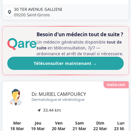
30 TER AVENUE GALLIENI
09200 Saint-Girons
Besoin d'un médecin tout de suite ?
Un médecin généraliste disponible
tout de
suite
en téléconsultation, 7j/7 —
ordonnance et arrêt de travail si nécessaire.
Téléconsulter maintenant
→
maiia.com
Dr. MURIEL CAMPOURCY
Dermatologue et vénérologue
33.44 km
Mer
Jeu
Ven
Sam
Dim
Lun
18 Mar
19 Mar
20 Mar
21 Mar
22 Mar
23 Mar