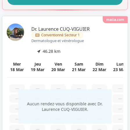
maiia.com
Dr. Laurence CUQ-VIGUIER
Conventionné Secteur 1
Dermatologue et vénérologue
46.28 km
Mer
Jeu
Ven
Sam
Dim
Lun
18 Mar
19 Mar
20 Mar
21 Mar
22 Mar
23 Mar
—
—
—
—
—
—
—
—
—
—
—
—
Aucun rendez-vous disponible avec Dr.
—
—
—
—
—
—
Laurence CUQ-VIGUIER.
—
—
—
—
—
—
—
—
—
—
—
—