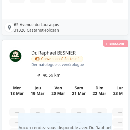
65 Avenue du Lauragais
31320 Castanet-Tolosan
maiia.com
Dr. Raphael BESNIER
Conventionné Secteur 1
Dermatologue et vénérologue
46.56 km
Mer
Jeu
Ven
Sam
Dim
Lun
18 Mar
19 Mar
20 Mar
21 Mar
22 Mar
23 Mar
—
—
—
—
—
—
—
—
—
—
—
—
Aucun rendez-vous disponible avec Dr. Raphael