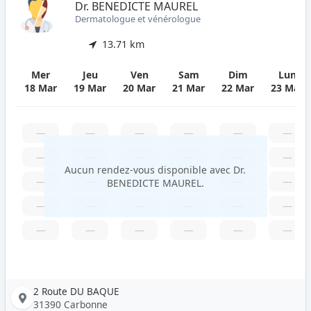
Dr. BENEDICTE MAUREL
Dermatologue et vénérologue
13.71 km
Mer
Jeu
Ven
Sam
Dim
Lun
18 Mar
19 Mar
20 Mar
21 Mar
22 Mar
23 Mar
—
—
—
—
—
—
—
—
—
—
—
—
Aucun rendez-vous disponible avec Dr.
—
—
—
—
—
—
BENEDICTE MAUREL.
—
—
—
—
—
—
—
—
—
—
—
—
2 Route DU BAQUE
31390 Carbonne