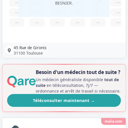
—
—
—
—
—
—
BESNIER.
—
—
—
—
—
—
—
—
—
—
—
—
45 Rue de Gironis
31100 Toulouse
Besoin d'un médecin tout de suite ?
Un médecin généraliste disponible
tout de
suite
en téléconsultation, 7j/7 —
ordonnance et arrêt de travail si nécessaire.
Téléconsulter maintenant
→
maiia.com