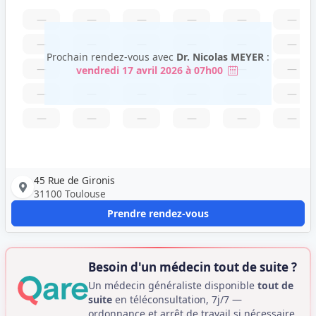
—
—
—
—
—
—
—
—
—
—
—
—
Prochain rendez-vous avec
Dr. Nicolas MEYER
:
—
—
—
—
—
—
vendredi 17 avril 2026 à 07h00
—
—
—
—
—
—
—
—
—
—
—
—
45 Rue de Gironis
31100 Toulouse
Prendre rendez-vous
Besoin d'un médecin tout de suite ?
Un médecin généraliste disponible
tout de
suite
en téléconsultation, 7j/7 —
ordonnance et arrêt de travail si nécessaire.