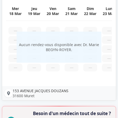
Mer
Jeu
Ven
Sam
Dim
Lun
18 Mar
19 Mar
20 Mar
21 Mar
22 Mar
23 Mar
—
—
—
—
—
—
—
—
—
—
—
—
Aucun rendez-vous disponible avec Dr. Marie
—
—
—
—
—
—
BEGYN-ROYER.
—
—
—
—
—
—
—
—
—
—
—
—
153 AVENUE JACQUES DOUZANS
31600 Muret
Besoin d'un médecin tout de suite ?