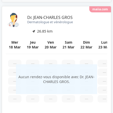
maiia.com
Dr. JEAN-CHARLES GROS
Dermatologue et vénérologue
26.85 km
Mer
Jeu
Ven
Sam
Dim
Lun
18 Mar
19 Mar
20 Mar
21 Mar
22 Mar
23 Mar
—
—
—
—
—
—
—
—
—
—
—
—
Aucun rendez-vous disponible avec Dr. JEAN-
—
—
—
—
—
—
CHARLES GROS.
—
—
—
—
—
—
—
—
—
—
—
—