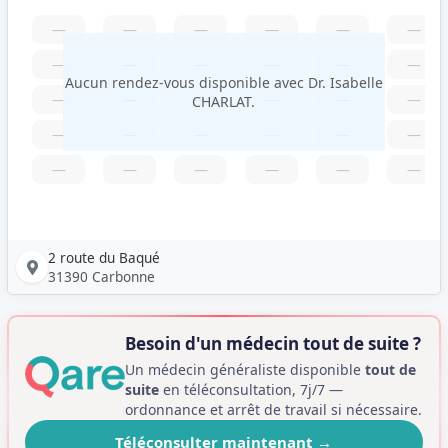
—
—
—
—
—
—
—
—
—
—
—
—
Aucun rendez-vous disponible avec Dr. Isabelle
—
—
—
—
—
—
CHARLAT.
—
—
—
—
—
—
—
—
—
—
—
—
2 route du Baqué
31390 Carbonne
Besoin d'un médecin tout de suite ?
Un médecin généraliste disponible
tout de
suite
en téléconsultation, 7j/7 —
ordonnance et arrêt de travail si nécessaire.
Téléconsulter maintenant
→