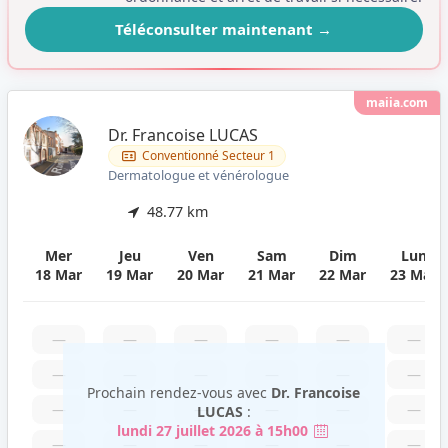
Téléconsulter maintenant
→
maiia.com
Dr. Francoise LUCAS
Conventionné Secteur 1
Dermatologue et vénérologue
48.77 km
Mer
Jeu
Ven
Sam
Dim
Lun
18 Mar
19 Mar
20 Mar
21 Mar
22 Mar
23 Mar
—
—
—
—
—
—
—
—
—
—
—
—
Prochain rendez-vous avec
Dr. Francoise
—
—
—
—
—
—
LUCAS
:
lundi 27 juillet 2026 à 15h00
—
—
—
—
—
—