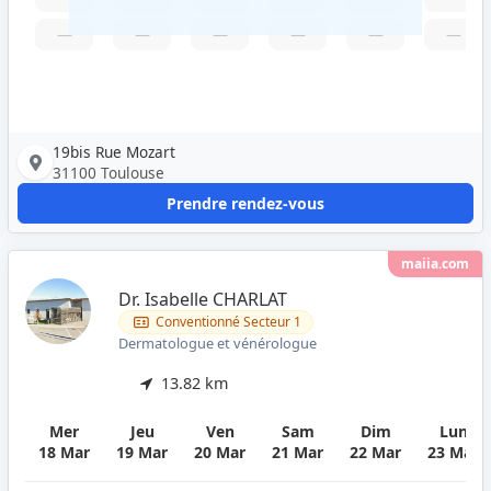
—
—
—
—
—
—
19bis Rue Mozart
31100 Toulouse
Prendre rendez-vous
maiia.com
Dr. Isabelle CHARLAT
Conventionné Secteur 1
Dermatologue et vénérologue
13.82 km
Mer
Jeu
Ven
Sam
Dim
Lun
18 Mar
19 Mar
20 Mar
21 Mar
22 Mar
23 Mar