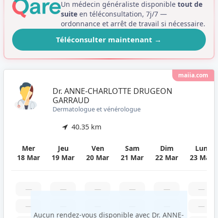
Un médecin généraliste disponible
tout de
suite
en téléconsultation, 7j/7 —
ordonnance et arrêt de travail si nécessaire.
Téléconsulter maintenant
→
maiia.com
Dr. ANNE-CHARLOTTE DRUGEON
GARRAUD
Dermatologue et vénérologue
40.35 km
Mer
Jeu
Ven
Sam
Dim
Lun
18 Mar
19 Mar
20 Mar
21 Mar
22 Mar
23 Mar
—
—
—
—
—
—
—
—
—
—
—
—
Aucun rendez-vous disponible avec Dr. ANNE-