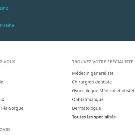
seine
r-seine
EZ VOUS
TROUVEZ VOTRE SPÉCIALISTE
Médecin généraliste
le
Chirurgien dentiste
Gynécologue Médical et obstét
ux
Ophtalmologue
ur-la-Sorgue
Dermatologue
Toutes les spécialités
COVID