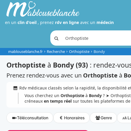
en un
clin d'oeil
, prenez
rdv en ligne
avec un
médecin
mablouseblanche.fr
Recherche
Orthoptiste
Bondy
Orthoptiste
à
Bondy (93)
: rendez-vous
Prenez rendez-vous avec un
Orthoptiste
à
Bo
Rdv médicaux classés selon la rapidité, la disponibilité et
Vous cherchez un
Orthoptiste
à
Bondy
? ➤ Orthoptist
créneaux
en temps réel
sur toutes les plateformes d
Téléconsultation
Honoraires
Genre
L