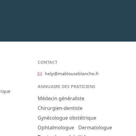
CONTACT
help@mablouseblanche.fr
ANNUAIRE DES PRATICIENS
rique
Médecin généraliste
Chirurgien-dentiste
Gynécologue obstétrique
Ophtalmologue
Dermatologue