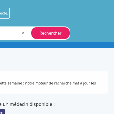
ecte.
Rechercher
ient
.
fessionnel
.
cette semaine : notre moteur de recherche met à jour les
e un médecin disponible :
TE