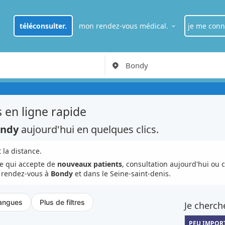
téléconsulter.
mon rendez-vous médical.
je me conn
je suis
pat
RDV Médecin généraliste à Paris
je suis
pro
 en ligne rapide
ndy
aujourd'hui en quelques clics.
 la distance.
e qui accepte de
nouveaux patients
, consultation aujourd'hui ou 
e rendez-vous à
Bondy
et dans le Seine-saint-denis.
angues
Plus de filtres
Je cherch
PEU IMPOR