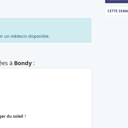
CETTE SEM
er un médecin disponible.
je recherche autre chose
ées à
Bondy
:
er du soleil
?