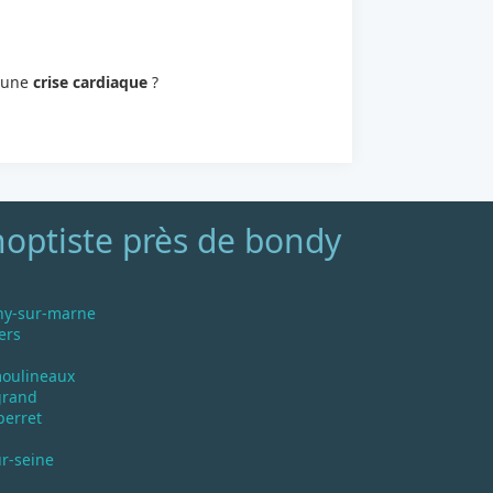
 une
crise cardiaque
?
hoptiste près de bondy
ny-sur-marne
ers
moulineaux
grand
perret
ur-seine