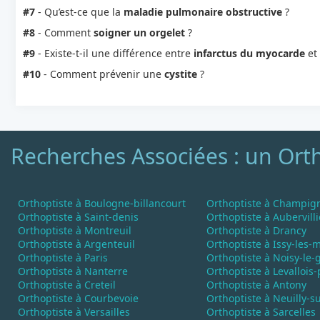
#7
- Qu’est-ce que la
maladie pulmonaire obstructive
?
#8
- Comment
soigner un orgelet
?
#9
- Existe-t-il une différence entre
infarctus du myocarde
et
#10
- Comment prévenir une
cystite
?
Recherches Associées : un Ort
Orthoptiste à Boulogne-billancourt
Orthoptiste à Champig
Orthoptiste à Saint-denis
Orthoptiste à Aubervilli
Orthoptiste à Montreuil
Orthoptiste à Drancy
Orthoptiste à Argenteuil
Orthoptiste à Issy-les-
Orthoptiste à Paris
Orthoptiste à Noisy-le-
Orthoptiste à Nanterre
Orthoptiste à Levallois-
Orthoptiste à Creteil
Orthoptiste à Antony
Orthoptiste à Courbevoie
Orthoptiste à Neuilly-s
Orthoptiste à Versailles
Orthoptiste à Sarcelles