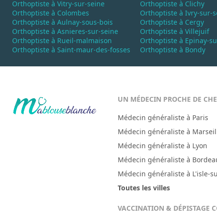
Orthoptiste à Vitry-sur-seine
Orthoptiste à Clichy
Orthoptiste à Colombes
Orthoptiste à Ivry-sur-
Orthoptiste à Aulnay-sous-bois
Orthoptiste à Cergy
Orthoptiste à Asnieres-sur-seine
Orthoptiste à Villejuif
Orthoptiste à Rueil-malmaison
Orthoptiste à Epinay-su
Orthoptiste à Saint-maur-des-fosses
Orthoptiste à Bondy
UN MÉDECIN PROCHE DE CH
Médecin généraliste à Paris
Médecin généraliste à Marseil
Médecin généraliste à Lyon
Médecin généraliste à Bordea
Médecin généraliste à L'isle-s
Toutes les villes
VACCINATION & DÉPISTAGE 