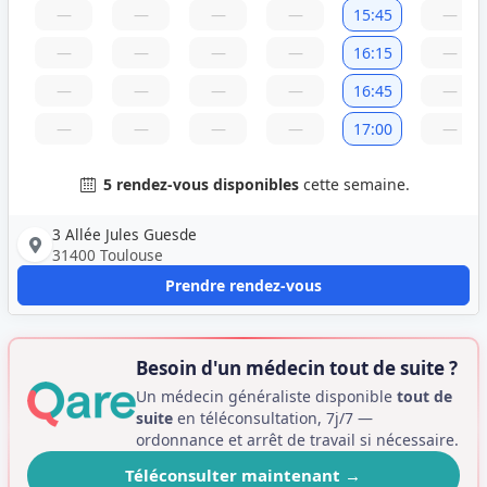
—
—
—
—
15:45
—
—
—
—
—
16:15
—
—
—
—
—
16:45
—
—
—
—
—
17:00
—
5 rendez-vous disponibles
cette semaine.
3 Allée Jules Guesde
31400 Toulouse
Prendre rendez-vous
Besoin d'un médecin tout de suite ?
Un médecin généraliste disponible
tout de
suite
en téléconsultation, 7j/7 —
ordonnance et arrêt de travail si nécessaire.
Téléconsulter maintenant
→