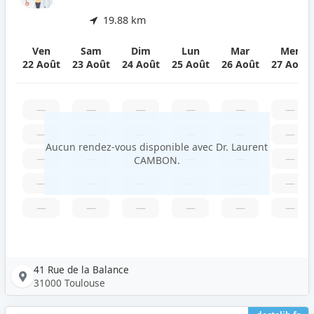
19.88 km
Ven
Sam
Dim
Lun
Mar
Mer
22 Août
23 Août
24 Août
25 Août
26 Août
27 Août
—
—
—
—
—
—
—
—
—
—
—
—
Aucun rendez-vous disponible avec Dr. Laurent
—
—
—
—
—
—
CAMBON.
—
—
—
—
—
—
—
—
—
—
—
—
41 Rue de la Balance
31000 Toulouse