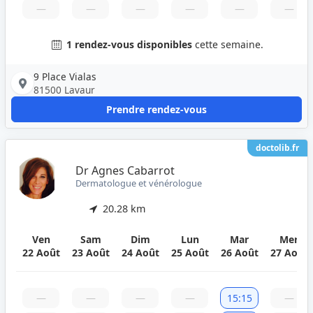
—
—
—
—
—
—
1 rendez-vous disponibles
cette semaine.
9 Place Vialas
81500 Lavaur
Prendre rendez-vous
doctolib.fr
Dr Agnes Cabarrot
Dermatologue et vénérologue
20.28 km
Ven
Sam
Dim
Lun
Mar
Mer
22 Août
23 Août
24 Août
25 Août
26 Août
27 Août
—
—
—
—
15:15
—