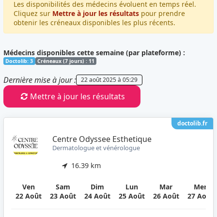
Les disponibilités des médecins évoluent en temps réel.
Cliquez sur
Mettre à jour les résultats
pour prendre
obtenir les créneaux disponibles les plus récents.
Médecins disponibles cette semaine (par plateforme) :
Doctolib: 3
Créneaux (7 jours) : 11
Dernière mise à jour :
22 août 2025 à 05:29
Mettre à jour les résultats
doctolib.fr
Centre Odyssee Esthetique
Dermatologue et vénérologue
16.39 km
Ven
Sam
Dim
Lun
Mar
Mer
22 Août
23 Août
24 Août
25 Août
26 Août
27 Août