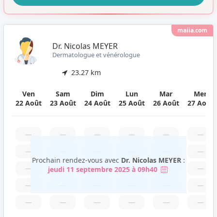
maiia.com
Dr. Nicolas MEYER
Dermatologue et vénérologue
23.27 km
Ven
Sam
Dim
Lun
Mar
Mer
22 Août
23 Août
24 Août
25 Août
26 Août
27 Août
—
—
—
—
—
—
—
—
—
—
—
—
Prochain rendez-vous avec
Dr. Nicolas MEYER
:
—
—
—
—
—
—
jeudi 11 septembre 2025 à 09h40
—
—
—
—
—
—
—
—
—
—
—
—