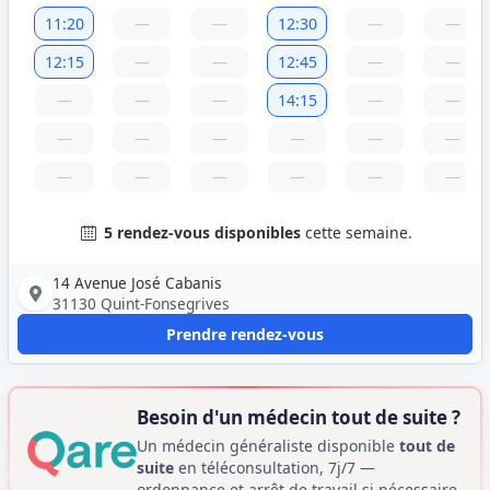
11:20
—
—
12:30
—
—
12:15
—
—
12:45
—
—
—
—
—
14:15
—
—
—
—
—
—
—
—
—
—
—
—
—
—
5 rendez-vous disponibles
cette semaine.
14 Avenue José Cabanis
31130 Quint-Fonsegrives
Prendre rendez-vous
Besoin d'un médecin tout de suite ?
Un médecin généraliste disponible
tout de
suite
en téléconsultation, 7j/7 —
ordonnance et arrêt de travail si nécessaire.