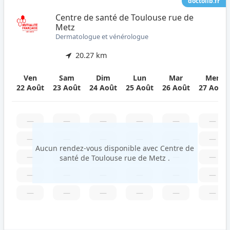
doctolib.fr
Centre de santé de Toulouse rue de
Metz
Dermatologue et vénérologue
20.27 km
Ven
Sam
Dim
Lun
Mar
Mer
22 Août
23 Août
24 Août
25 Août
26 Août
27 Août
—
—
—
—
—
—
—
—
—
—
—
—
Aucun rendez-vous disponible avec Centre de
—
—
—
—
—
—
santé de Toulouse rue de Metz .
—
—
—
—
—
—
—
—
—
—
—
—