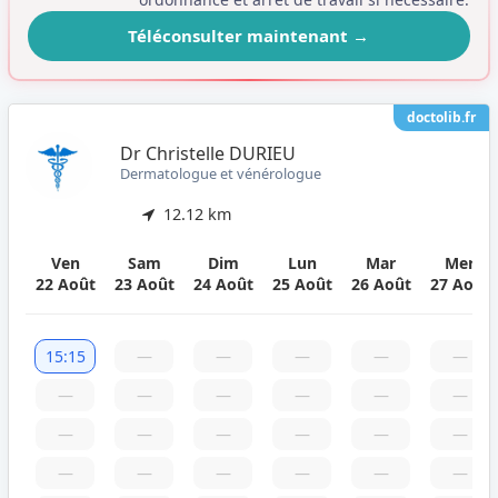
Téléconsulter maintenant
→
doctolib.fr
Dr Christelle DURIEU
Dermatologue et vénérologue
12.12 km
Ven
Sam
Dim
Lun
Mar
Mer
22 Août
23 Août
24 Août
25 Août
26 Août
27 Août
15:15
—
—
—
—
—
—
—
—
—
—
—
—
—
—
—
—
—
—
—
—
—
—
—