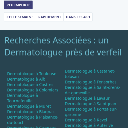
PEU IMPORTE
CETTE SEMAINE
RAPIDEMENT
DANS LES 48H
Recherches Associées : un
Dermatologue près de verfeil
Dermatologue à Castanet-
Dermatologue à Toulouse
tolosan
Dermatologue à Albi
Dermatologue à Fonsorbes
Dermatologue à Castres
Dermatologue à Saint-orens-
Dermatologue à Colomiers
de-gameville
Dermatologue à
Dermatologue à Lavaur
Tournefeuille
Dermatologue à Saint-jean
Dermatologue à Muret
Dermatologue à Portet-sur-
Dermatologue à Blagnac
garonne
Dermatologue à Plaisance-
Dermatologue à Revel
du-touch
Dermatologue à Auterive
Dermatologue à Cugnaux