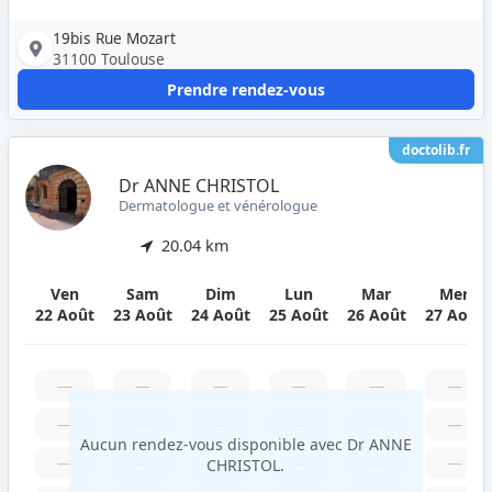
19bis Rue Mozart
31100 Toulouse
Prendre rendez-vous
doctolib.fr
Dr ANNE CHRISTOL
Dermatologue et vénérologue
20.04 km
Ven
Sam
Dim
Lun
Mar
Mer
22 Août
23 Août
24 Août
25 Août
26 Août
27 Août
—
—
—
—
—
—
—
—
—
—
—
—
Aucun rendez-vous disponible avec Dr ANNE
—
—
—
—
—
—
CHRISTOL.