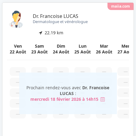
maiia.com
Dr. Francoise LUCAS
Dermatologue et vénérologue
22.19 km
Ven
Sam
Dim
Lun
Mar
Mer
22 Août
23 Août
24 Août
25 Août
26 Août
27 Août
—
—
—
—
—
—
—
—
—
—
—
—
Prochain rendez-vous avec
Dr. Francoise
—
—
—
—
—
—
LUCAS
:
mercredi 18 février 2026 à 14h15
—
—
—
—
—
—
—
—
—
—
—
—