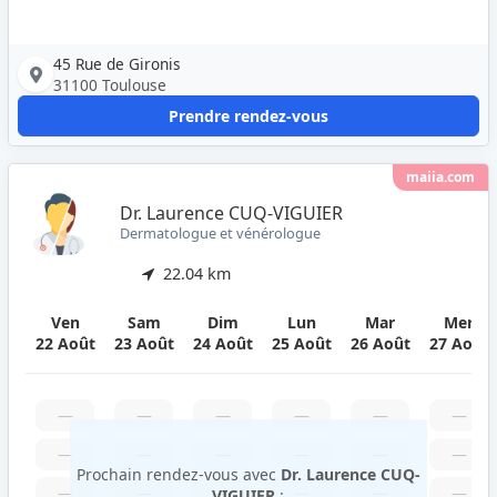
45 Rue de Gironis
31100 Toulouse
Prendre rendez-vous
maiia.com
Dr. Laurence CUQ-VIGUIER
Dermatologue et vénérologue
22.04 km
Ven
Sam
Dim
Lun
Mar
Mer
22 Août
23 Août
24 Août
25 Août
26 Août
27 Août
—
—
—
—
—
—
—
—
—
—
—
—
Prochain rendez-vous avec
Dr. Laurence CUQ-
—
—
—
—
—
—
VIGUIER
: