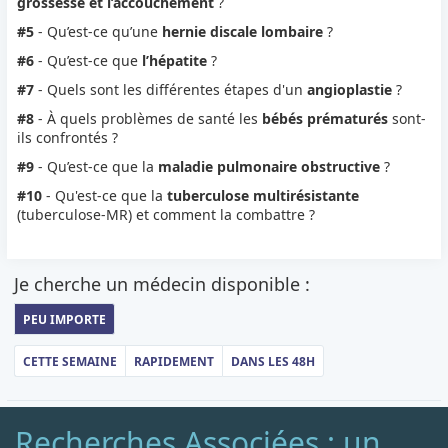
grossesse et l’accouchement
?
#5
- Qu’est-ce qu’une
hernie discale lombaire
?
#6
- Qu’est-ce que
l’hépatite
?
#7
- Quels sont les différentes étapes d'un
angioplastie
?
#8
- À quels problèmes de santé les
bébés prématurés
sont-
ils confrontés ?
#9
- Qu’est-ce que la
maladie pulmonaire obstructive
?
#10
- Qu'est-ce que la
tuberculose multirésistante
(tuberculose-MR) et comment la combattre ?
Je cherche un médecin disponible :
PEU IMPORTE
CETTE SEMAINE
RAPIDEMENT
DANS LES 48H
Recherches Associées : un