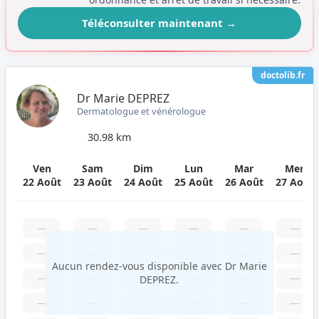
Téléconsulter maintenant
→
doctolib.fr
Dr Marie DEPREZ
Dermatologue et vénérologue
30.98 km
Ven
Sam
Dim
Lun
Mar
Mer
22 Août
23 Août
24 Août
25 Août
26 Août
27 Août
—
—
—
—
—
—
—
—
—
—
—
—
Aucun rendez-vous disponible avec Dr Marie
—
—
—
—
—
—
DEPREZ.
—
—
—
—
—
—