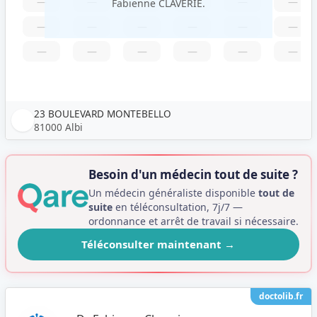
—
—
—
—
—
—
Fabienne CLAVERIE.
—
—
—
—
—
—
—
—
—
—
—
—
23 BOULEVARD MONTEBELLO
81000 Albi
Besoin d'un médecin tout de suite ?
Un médecin généraliste disponible
tout de
suite
en téléconsultation, 7j/7 —
ordonnance et arrêt de travail si nécessaire.
Téléconsulter maintenant
→
doctolib.fr