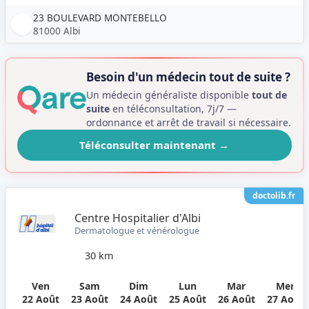
23 BOULEVARD MONTEBELLO
81000 Albi
Besoin d'un médecin tout de suite ?
Un médecin généraliste disponible
tout de
suite
en téléconsultation, 7j/7 —
ordonnance et arrêt de travail si nécessaire.
Téléconsulter maintenant
→
doctolib.fr
Centre Hospitalier d'Albi
Dermatologue et vénérologue
30 km
Ven
Sam
Dim
Lun
Mar
Mer
22 Août
23 Août
24 Août
25 Août
26 Août
27 Août