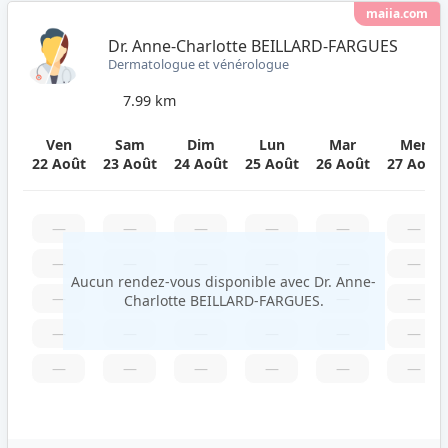
maiia.com
Dr. Anne-Charlotte BEILLARD-FARGUES
Dermatologue et vénérologue
7.99 km
Ven
Sam
Dim
Lun
Mar
Mer
22 Août
23 Août
24 Août
25 Août
26 Août
27 Août
—
—
—
—
—
—
—
—
—
—
—
—
Aucun rendez-vous disponible avec Dr. Anne-
—
—
—
—
—
—
Charlotte BEILLARD-FARGUES.
—
—
—
—
—
—
—
—
—
—
—
—