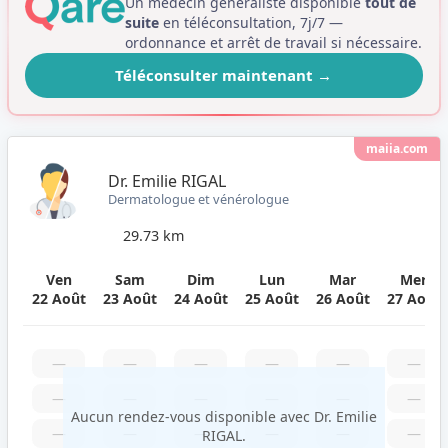
Un médecin généraliste disponible
tout de
suite
en téléconsultation, 7j/7 —
ordonnance et arrêt de travail si nécessaire.
Téléconsulter maintenant
→
maiia.com
Dr. Emilie RIGAL
Dermatologue et vénérologue
29.73 km
Ven
Sam
Dim
Lun
Mar
Mer
22 Août
23 Août
24 Août
25 Août
26 Août
27 Août
—
—
—
—
—
—
—
—
—
—
—
—
Aucun rendez-vous disponible avec Dr. Emilie
—
—
—
—
—
—
RIGAL.