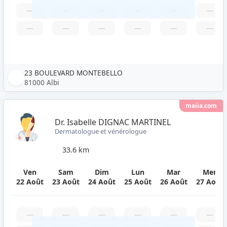
—
—
—
—
—
—
—
—
—
—
—
—
23 BOULEVARD MONTEBELLO
81000 Albi
maiia.com
Dr. Isabelle DIGNAC MARTINEL
Dermatologue et vénérologue
33.6 km
Ven
Sam
Dim
Lun
Mar
Mer
22 Août
23 Août
24 Août
25 Août
26 Août
27 Août
—
—
—
—
—
—