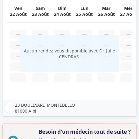
Ven
Sam
Dim
Lun
Mar
Mer
22 Août
23 Août
24 Août
25 Août
26 Août
27 Août
—
—
—
—
—
—
—
—
—
—
—
—
Aucun rendez-vous disponible avec Dr. Julie
—
—
—
—
—
—
CENDRAS.
—
—
—
—
—
—
—
—
—
—
—
—
23 BOULEVARD MONTEBELLO
81000 Albi
Besoin d'un médecin tout de suite ?