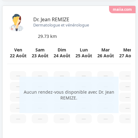
maiia.com
Dr. Jean REMIZE
Dermatologue et vénérologue
29.73 km
Ven
Sam
Dim
Lun
Mar
Mer
22 Août
23 Août
24 Août
25 Août
26 Août
27 Août
—
—
—
—
—
—
—
—
—
—
—
—
Aucun rendez-vous disponible avec Dr. Jean
—
—
—
—
—
—
REMIZE.
—
—
—
—
—
—
—
—
—
—
—
—