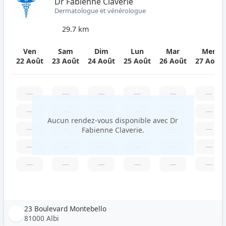
Dr Fabienne Claverie
Dermatologue et vénérologue
29.7 km
Ven
Sam
Dim
Lun
Mar
Mer
22 Août
23 Août
24 Août
25 Août
26 Août
27 Août
—
—
—
—
—
—
—
—
—
—
—
—
Aucun rendez-vous disponible avec Dr
—
—
—
—
—
—
Fabienne Claverie.
—
—
—
—
—
—
—
—
—
—
—
—
23 Boulevard Montebello
81000 Albi