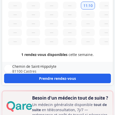
—
—
—
—
11:10
—
—
—
—
—
—
—
—
—
—
—
—
—
—
—
—
—
—
—
—
—
—
—
—
—
1 rendez-vous disponibles
cette semaine.
Chemin de Saint-Hippolyte
81100 Castres
Prendre rendez-vous
Besoin d'un médecin tout de suite ?
Un médecin généraliste disponible
tout de
suite
en téléconsultation, 7j/7 —
ordonnance et arrêt de travail si nécessaire.