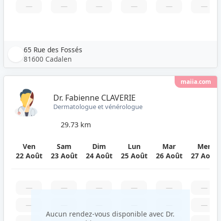
—
—
—
—
—
—
65 Rue des Fossés
81600 Cadalen
maiia.com
Dr. Fabienne CLAVERIE
Dermatologue et vénérologue
29.73 km
Ven
Sam
Dim
Lun
Mar
Mer
22 Août
23 Août
24 Août
25 Août
26 Août
27 Août
—
—
—
—
—
—
—
—
—
—
—
—
Aucun rendez-vous disponible avec Dr.