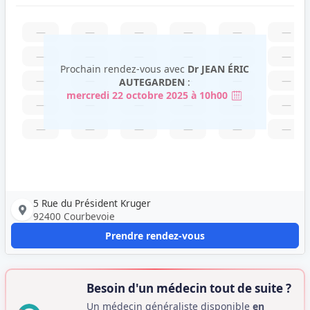
—
—
—
—
—
—
—
—
—
—
—
—
Prochain rendez-vous avec
Dr JEAN ÉRIC
—
—
—
—
—
—
AUTEGARDEN
:
mercredi 22 octobre 2025 à 10h00
—
—
—
—
—
—
—
—
—
—
—
—
5 Rue du Président Kruger
92400 Courbevoie
Prendre rendez-vous
Besoin d'un médecin tout de suite ?
Un médecin généraliste disponible
en