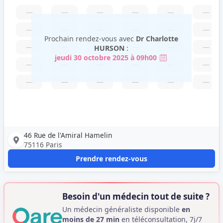
—
—
—
—
—
—
—
—
—
—
—
—
Prochain rendez-vous avec
Dr Charlotte
—
—
—
—
—
—
HURSON
:
jeudi 30 octobre 2025 à 09h00
—
—
—
—
—
—
—
—
—
—
—
—
46 Rue de l'Amiral Hamelin
75116 Paris
Prendre rendez-vous
Besoin d'un médecin tout de suite ?
Un médecin généraliste disponible
en
moins de 27 min
en téléconsultation, 7j/7