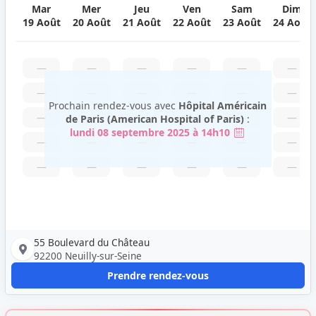
Mar
Mer
Jeu
Ven
Sam
Dim
19 Août
20 Août
21 Août
22 Août
23 Août
24 Août
—
—
—
—
—
—
—
—
—
—
—
—
Prochain rendez-vous avec
Hôpital Américain
—
—
—
—
—
—
de Paris (American Hospital of Paris)
:
lundi 08 septembre 2025 à 14h10
—
—
—
—
—
—
—
—
—
—
—
—
55 Boulevard du Château
92200 Neuilly-sur-Seine
Prendre rendez-vous