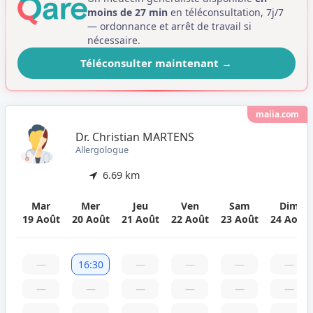
moins de 27 min
en téléconsultation, 7j/7
— ordonnance et arrêt de travail si
nécessaire.
Téléconsulter maintenant
→
maiia.com
Dr. Christian MARTENS
Allergologue
6.69 km
Mar
Mer
Jeu
Ven
Sam
Dim
19 Août
20 Août
21 Août
22 Août
23 Août
24 Août
—
16:30
—
—
—
—
—
—
—
—
—
—