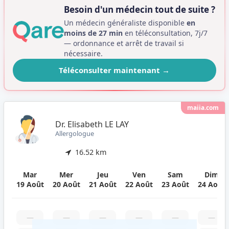
Besoin d'un médecin tout de suite ?
Un médecin généraliste disponible
en
moins de 27 min
en téléconsultation, 7j/7
— ordonnance et arrêt de travail si
nécessaire.
Téléconsulter maintenant
→
maiia.com
Dr. Elisabeth LE LAY
Allergologue
16.52 km
Mar
Mer
Jeu
Ven
Sam
Dim
19 Août
20 Août
21 Août
22 Août
23 Août
24 Août
—
—
—
—
—
—