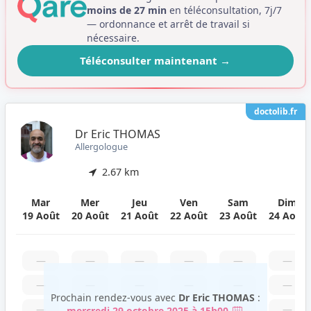
moins de 27 min
en téléconsultation, 7j/7
— ordonnance et arrêt de travail si
nécessaire.
Téléconsulter maintenant
→
doctolib.fr
Dr Eric THOMAS
Allergologue
2.67 km
Mar
Mer
Jeu
Ven
Sam
Dim
19 Août
20 Août
21 Août
22 Août
23 Août
24 Août
—
—
—
—
—
—
—
—
—
—
—
—
Prochain rendez-vous avec
Dr Eric THOMAS
:
—
—
—
—
—
—
mercredi 29 octobre 2025 à 15h00