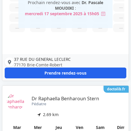
Prochain rendez-vous avec
Dr. Pascale
—
—
—
—
—
—
MOUDIKI
:
mercredi 17 septembre 2025 à 15h05
—
—
—
—
—
—
—
—
—
—
—
—
37 RUE DU GENERAL LECLERC
77170 Brie-Comte-Robert
Prendre rendez-vous
doctolib.fr
Dr Raphaella Benharoun Stern
Pédiatre
2.69 km
Mar
Mer
Jeu
Ven
Sam
Dim