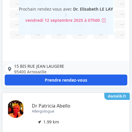
—
—
—
—
—
—
Prochain rendez-vous avec
Dr. Elisabeth LE LAY
—
—
—
—
—
—
:
vendredi 12 septembre 2025 à 07h00
—
—
—
—
—
—
—
—
—
—
—
—
15 BIS RUE JEAN LAUGERE
95400 Arnouville
Prendre rendez-vous
doctolib.fr
Dr Patricia Abello
Allergologue
1.99 km