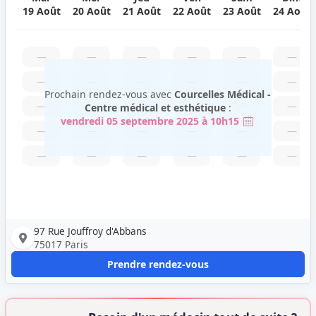
19 Août
20 Août
21 Août
22 Août
23 Août
24 Août
—
—
—
—
—
—
—
—
—
—
—
—
Prochain rendez-vous avec
Courcelles Médical -
—
—
—
—
—
—
Centre médical et esthétique
:
vendredi 05 septembre 2025 à 10h15
—
—
—
—
—
—
—
—
—
—
—
—
97 Rue Jouffroy d'Abbans
75017 Paris
Prendre rendez-vous