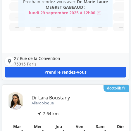
Prochain rendez-vous avec
Dr. Marie-Laure
—
—
—
—
—
—
MEGRET GABEAUD
:
lundi 29 septembre 2025 à 12h00
—
—
—
—
—
—
—
—
—
—
—
—
27 Rue de la Convention
75015 Paris
Prendre rendez-vous
doctolib.fr
Dr Lara Boustany
Allergologue
2.64 km
Mar
Mer
Jeu
Ven
Sam
Dim