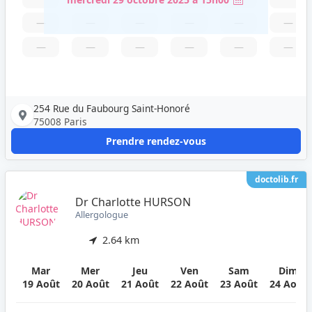
—
—
—
—
—
—
—
—
—
—
—
—
254 Rue du Faubourg Saint-Honoré
75008 Paris
Prendre rendez-vous
doctolib.fr
Dr Charlotte HURSON
Allergologue
2.64 km
Mar
Mer
Jeu
Ven
Sam
Dim
19 Août
20 Août
21 Août
22 Août
23 Août
24 Août