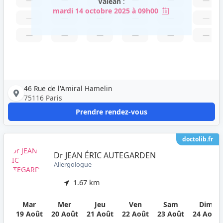
—
—
—
—
—
—
Valean
:
mardi 14 octobre 2025 à 09h00
—
—
—
—
—
—
—
—
—
—
—
—
46 Rue de l'Amiral Hamelin
75116 Paris
Prendre rendez-vous
doctolib.fr
Dr JEAN ÉRIC AUTEGARDEN
Allergologue
1.67 km
Mar
Mer
Jeu
Ven
Sam
Dim
19 Août
20 Août
21 Août
22 Août
23 Août
24 Août