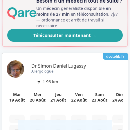
Besoin d'un médecin tout de suite ?
Un médecin généraliste disponible
en
moins de 27 min
en téléconsultation, 7j/7
— ordonnance et arrêt de travail si
nécessaire.
Téléconsulter maintenant
→
doctolib.fr
Dr Simon Daniel Lugassy
Allergologue
1.96 km
Mar
Mer
Jeu
Ven
Sam
Dim
19 Août
20 Août
21 Août
22 Août
23 Août
24 Août
—
—
—
—
—
—
—
—
—
—
—
—