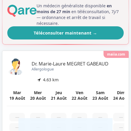
Un médecin généraliste disponible
en
moins de 27 min
en téléconsultation, 7j/7
— ordonnance et arrêt de travail si
nécessaire.
Téléconsulter maintenant
→
maiia.com
Dr. Marie-Laure MEGRET GABEAUD
Allergologue
4.63 km
Mar
Mer
Jeu
Ven
Sam
Dim
19 Août
20 Août
21 Août
22 Août
23 Août
24 Août
—
—
—
—
—
—
—
—
—
—
—
—