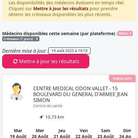
Les disponibilités des médecins évoluent en temps réel.
Cliquez sur
Mettre à jour les résultats
pour prendre
obtenir les créneaux disponibles les plus récents.
Médecins disponibles cette semaine (par plateforme) :
Maiia: 3
Créneaux (7 jours) : 9
Dernière mise à jour :
19 août 2025 à 19:19
Mettre à jour les résultats
maiia.com
CENTRE MEDICAL ODON VALLET - 15
BOULEVARD DU GENERAL D'ARMEE JEAN
SIMON
Centre de santé
10.73 km
Mar
Mer
Jeu
Ven
Sam
Dim
19 Août
20 Août
21 Août
22 Août
23 Août
24 Août