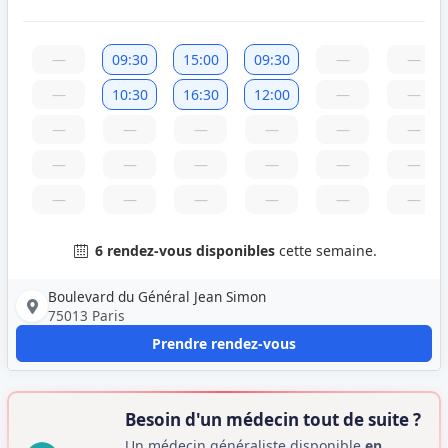
—
09:30
15:00
09:30
—
—
—
10:30
16:30
12:00
—
—
—
—
—
—
—
—
—
—
—
—
—
—
—
—
—
—
—
—
6 rendez-vous disponibles
cette semaine.
Boulevard du Général Jean Simon
75013 Paris
Prendre rendez-vous
Besoin d'un médecin tout de suite ?
Un médecin généraliste disponible
en