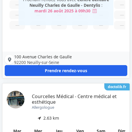
—
—
—
—
—
—
Neuilly Charles de Gaulle - Dentylis
:
mardi 26 août 2025 à 09h30
—
—
—
—
—
—
—
—
—
—
—
—
100 Avenue Charles de Gaulle
92200 Neuilly-sur-Seine
Prendre rendez-vous
doctolib.fr
Courcelles Médical - Centre médical et
esthétique
Allergologue
2.63 km
Mar
Mer
Jeu
Ven
Sam
Dim