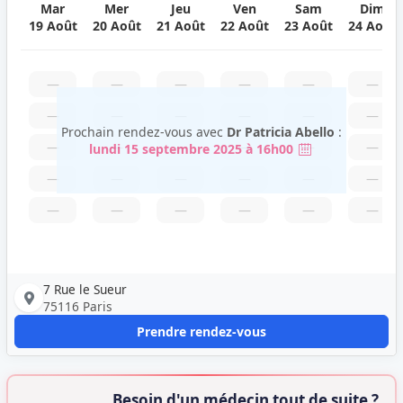
Mar
Mer
Jeu
Ven
Sam
Dim
19 Août
20 Août
21 Août
22 Août
23 Août
24 Août
—
—
—
—
—
—
—
—
—
—
—
—
Prochain rendez-vous avec
Dr Patricia Abello
:
—
—
—
—
—
—
lundi 15 septembre 2025 à 16h00
—
—
—
—
—
—
—
—
—
—
—
—
7 Rue le Sueur
75116 Paris
Prendre rendez-vous
Besoin d'un médecin tout de suite ?