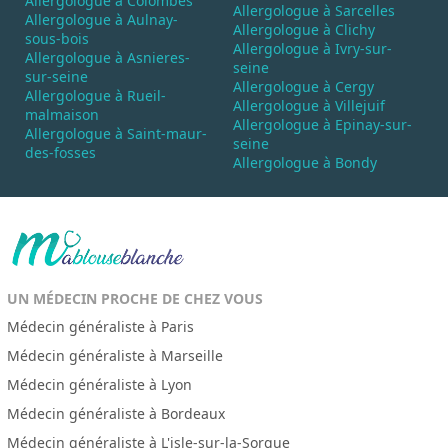
Allergologue à Colombes
Allergologue à Sarcelles
Allergologue à Aulnay-
Allergologue à Clichy
sous-bois
Allergologue à Ivry-sur-
Allergologue à Asnieres-
seine
sur-seine
Allergologue à Cergy
Allergologue à Rueil-
Allergologue à Villejuif
malmaison
Allergologue à Epinay-sur-
Allergologue à Saint-maur-
seine
des-fosses
Allergologue à Bondy
UN MÉDECIN PROCHE DE CHEZ VOUS
Médecin généraliste à Paris
Médecin généraliste à Marseille
Médecin généraliste à Lyon
Médecin généraliste à Bordeaux
Médecin généraliste à L'isle-sur-la-Sorgue