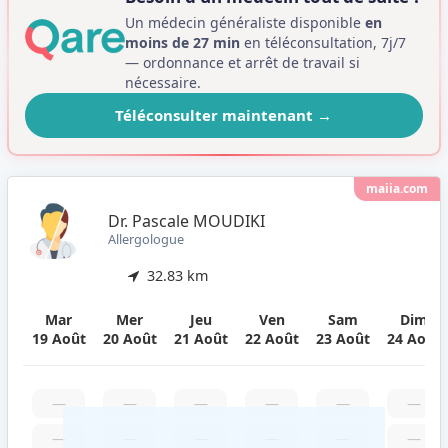
Un médecin généraliste disponible
en
moins de 27 min
en téléconsultation, 7j/7
— ordonnance et arrêt de travail si
nécessaire.
Téléconsulter maintenant
→
maiia.com
Dr. Pascale MOUDIKI
Allergologue
32.83 km
Mar
Mer
Jeu
Ven
Sam
Dim
19 Août
20 Août
21 Août
22 Août
23 Août
24 Août
—
—
—
—
—
—
—
—
—
—
—
—