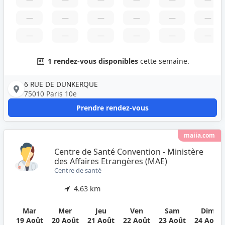
—
—
—
—
—
—
—
—
—
—
—
—
—
—
—
—
—
—
1 rendez-vous disponibles
cette semaine.
6 RUE DE DUNKERQUE
75010 Paris 10e
Prendre rendez-vous
maiia.com
Centre de Santé Convention - Ministère
des Affaires Etrangères (MAE)
Centre de santé
4.63 km
Mar
Mer
Jeu
Ven
Sam
Dim
19 Août
20 Août
21 Août
22 Août
23 Août
24 Août