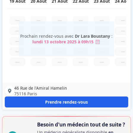
19 Août
20 Août
21 Août
22 Août
23 Août
24 Août
—
—
—
—
—
—
—
—
—
—
—
—
Prochain rendez-vous avec
Dr Lara Boustany
:
—
—
—
—
—
—
lundi 13 octobre 2025 à 09h15
—
—
—
—
—
—
—
—
—
—
—
—
46 Rue de l'Amiral Hamelin
75116 Paris
Prendre rendez-vous
Besoin d'un médecin tout de suite ?
Un médecin généraliste disponible
en