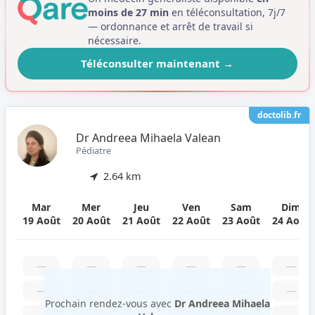
moins de 27 min
en téléconsultation, 7j/7
— ordonnance et arrêt de travail si
nécessaire.
Téléconsulter maintenant
→
doctolib.fr
Dr Andreea Mihaela Valean
Pédiatre
2.64 km
Mar
Mer
Jeu
Ven
Sam
Dim
19 Août
20 Août
21 Août
22 Août
23 Août
24 Août
—
—
—
—
—
—
—
—
—
—
—
—
Prochain rendez-vous avec
Dr Andreea Mihaela