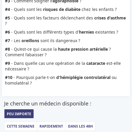
#3
- Comment soigner
l'agoraphobie
?
#4
- Quels sont les
risques de diabète
chez les enfants ?
#5
- Quels sont les facteurs déclenchant des
crises d'asthme
?
#6
- Quels sont les différents types d'
hernies
existantes ?
#7
- Les
oreillons
sont ils dangereux ?
#8
- Qu’est-ce qui cause la
haute pression artérielle
?
Comment l’abaisser ?
#9
- Dans quelle cas une opération de la
cataracte
est-elle
nécessaire ?
#10
- Pourquoi parle-t-on
d'hémiplégie controlatéral
ou
homolatéral ?
Je cherche un médecin disponible :
PEU IMPORTE
CETTE SEMAINE
RAPIDEMENT
DANS LES 48H