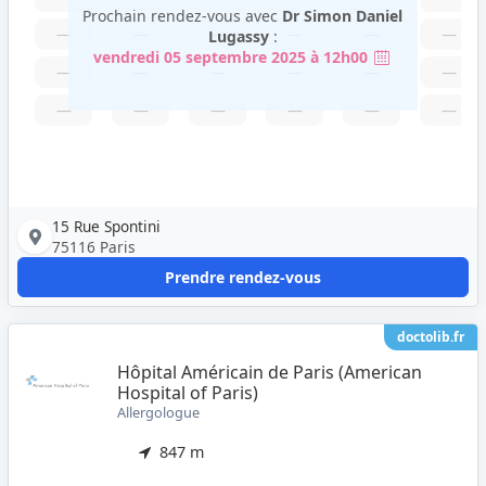
Prochain rendez-vous avec
Dr Simon Daniel
—
—
—
—
—
—
Lugassy
:
vendredi 05 septembre 2025 à 12h00
—
—
—
—
—
—
—
—
—
—
—
—
15 Rue Spontini
75116 Paris
Prendre rendez-vous
doctolib.fr
Hôpital Américain de Paris (American
Hospital of Paris)
Allergologue
847 m