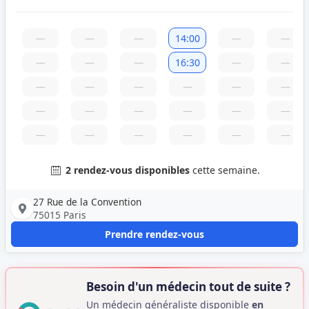
—
—
—
14:00
—
—
—
—
—
16:30
—
—
—
—
—
—
—
—
—
—
—
—
—
—
—
—
—
—
—
—
2 rendez-vous disponibles
cette semaine.
27 Rue de la Convention
75015 Paris
Prendre rendez-vous
Besoin d'un médecin tout de suite ?
Un médecin généraliste disponible
en