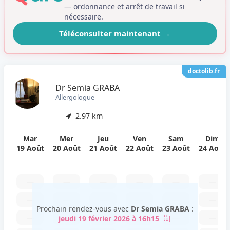
— ordonnance et arrêt de travail si
nécessaire.
Téléconsulter maintenant
→
doctolib.fr
Dr Semia GRABA
Allergologue
2.97 km
Mar
Mer
Jeu
Ven
Sam
Dim
19 Août
20 Août
21 Août
22 Août
23 Août
24 Août
—
—
—
—
—
—
—
—
—
—
—
—
Prochain rendez-vous avec
Dr Semia GRABA
:
—
—
—
—
—
—
jeudi 19 février 2026 à 16h15