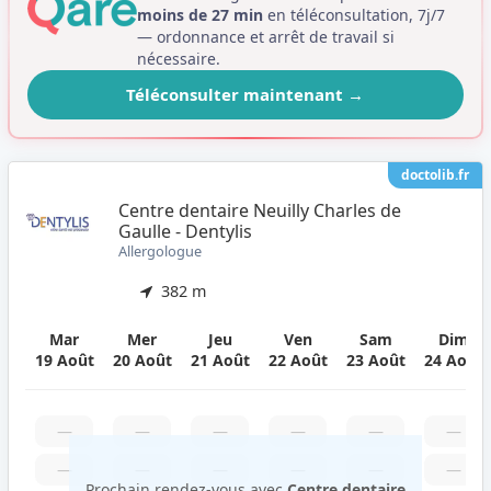
moins de 27 min
en téléconsultation, 7j/7
— ordonnance et arrêt de travail si
nécessaire.
Téléconsulter maintenant
→
doctolib.fr
Centre dentaire Neuilly Charles de
Gaulle - Dentylis
Allergologue
382 m
Mar
Mer
Jeu
Ven
Sam
Dim
19 Août
20 Août
21 Août
22 Août
23 Août
24 Août
—
—
—
—
—
—
—
—
—
—
—
—
Prochain rendez-vous avec
Centre dentaire