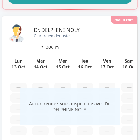
maiia.com
Dr. DELPHINE NOLY
Chirurgien dentiste
306 m
Lun
Mar
Mer
Jeu
Ven
Sam
13 Oct
14 Oct
15 Oct
16 Oct
17 Oct
18 Oct
—
—
—
—
—
—
—
—
—
—
—
—
Aucun rendez-vous disponible avec Dr.
—
—
—
—
—
—
DELPHINE NOLY.
—
—
—
—
—
—
—
—
—
—
—
—