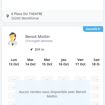
6 Place DU THEATRE
26200 Montélimar
doctolib.fr
Benoit Mottin
Chirurgien-dentiste
304 m
Lun
Mar
Mer
Jeu
Ven
Sam
13 Oct
14 Oct
15 Oct
16 Oct
17 Oct
18 Oct
—
—
—
—
—
—
—
—
—
—
—
—
Aucun rendez-vous disponible avec Benoit
—
—
—
—
—
—
Mottin.
—
—
—
—
—
—