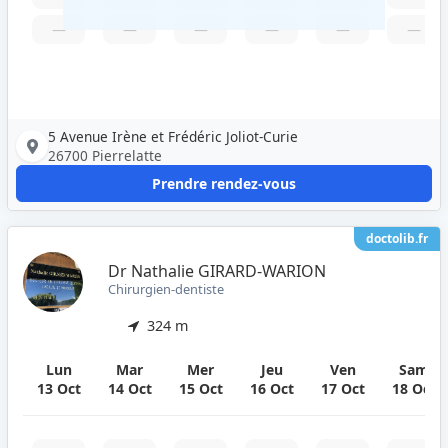
—
—
—
—
—
—
5 Avenue Irène et Frédéric Joliot-Curie
26700 Pierrelatte
Prendre rendez-vous
doctolib.fr
Dr Nathalie GIRARD-WARION
Chirurgien-dentiste
324 m
Lun
Mar
Mer
Jeu
Ven
Sam
13 Oct
14 Oct
15 Oct
16 Oct
17 Oct
18 Oct