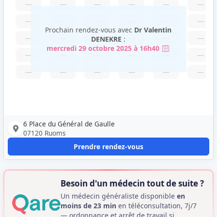
—
—
—
—
—
—
—
—
—
—
—
—
Prochain rendez-vous avec
Dr Valentin
—
—
—
—
—
—
DENEKRE
:
mercredi 29 octobre 2025 à 16h40
—
—
—
—
—
—
—
—
—
—
—
—
6 Place du Général de Gaulle
07120 Ruoms
Prendre rendez-vous
Besoin d'un médecin tout de suite ?
Un médecin généraliste disponible
en
moins de 23 min
en téléconsultation, 7j/7
— ordonnance et arrêt de travail si