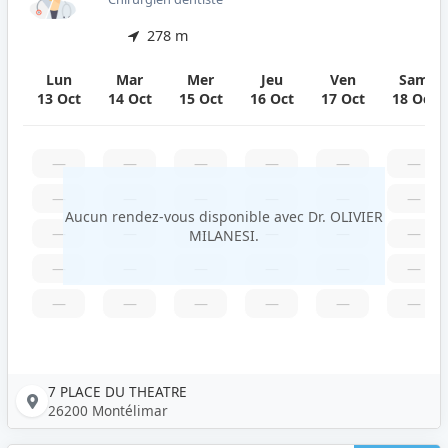
278 m
Lun
Mar
Mer
Jeu
Ven
Sam
13 Oct
14 Oct
15 Oct
16 Oct
17 Oct
18 Oct
—
—
—
—
—
—
—
—
—
—
—
—
Aucun rendez-vous disponible avec Dr. OLIVIER
—
—
—
—
—
—
MILANESI.
—
—
—
—
—
—
—
—
—
—
—
—
7 PLACE DU THEATRE
26200 Montélimar