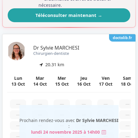
nécessaire.
Téléconsulter maintenant
→
doctolib.fr
Dr Sylvie MARCHESI
Chirurgien-dentiste
20.31 km
Lun
Mar
Mer
Jeu
Ven
Sam
13 Oct
14 Oct
15 Oct
16 Oct
17 Oct
18 Oct
—
—
—
—
—
—
—
—
—
—
—
—
Prochain rendez-vous avec
Dr Sylvie MARCHESI
—
—
—
—
—
—
:
lundi 24 novembre 2025 à 14h00
—
—
—
—
—
—