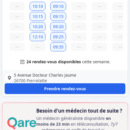
—
10:10
09:10
—
—
—
—
10:15
09:15
—
—
—
—
10:20
09:20
—
—
—
—
12:10
09:25
—
—
—
—
—
09:35
—
—
—
24 rendez-vous disponibles
cette semaine.
5 Avenue Docteur Charles Jaume
26700 Pierrelatte
Prendre rendez-vous
Besoin d'un médecin tout de suite ?
Un médecin généraliste disponible
en
moins de 23 min
en téléconsultation, 7j/7
— ordonnance et arrêt de travail si