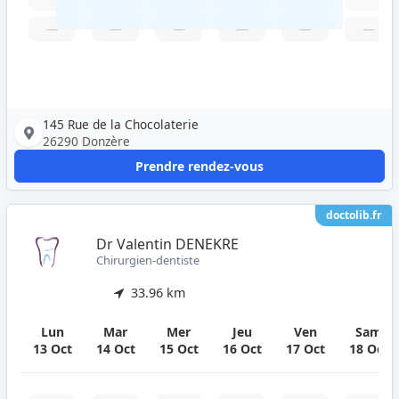
—
—
—
—
—
—
145 Rue de la Chocolaterie
26290 Donzère
Prendre rendez-vous
doctolib.fr
Dr Valentin DENEKRE
Chirurgien-dentiste
33.96 km
Lun
Mar
Mer
Jeu
Ven
Sam
13 Oct
14 Oct
15 Oct
16 Oct
17 Oct
18 Oct