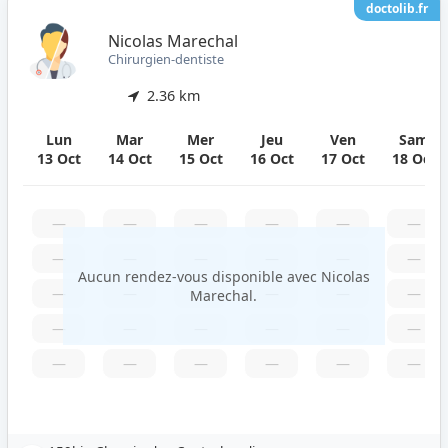
doctolib.fr
Nicolas Marechal
Chirurgien-dentiste
2.36 km
Lun
Mar
Mer
Jeu
Ven
Sam
13 Oct
14 Oct
15 Oct
16 Oct
17 Oct
18 Oct
—
—
—
—
—
—
—
—
—
—
—
—
Aucun rendez-vous disponible avec Nicolas
—
—
—
—
—
—
Marechal.
—
—
—
—
—
—
—
—
—
—
—
—