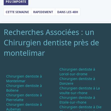
PEU IMPORTE
CETTE SEMAINE
RAPIDEMENT
DANS LES 48H
Recherches Associées : un
Chirurgien dentiste près de
montelimar
Chirurgien dentiste à
Loriol-sur-drome
Chirurgien dentiste à
Chirurgien dentiste à
Montelimar
Donzere
Chirurgien dentiste à
Chirurgien dentiste à La
Bollene
voulte-sur-rhone
Chirurgien dentiste à
Chirurgien dentiste à
Pierrelatte
Etoile-sur-rhone
Chirurgien dentiste à
Chirurgien dentiste à Die
Aubenas