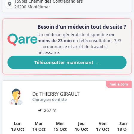
159bis Chemin des Contrebandiers
26200 Montélimar
Besoin d'un médecin tout de suite ?
Un médecin généraliste disponible
en
moins de 23 min
en téléconsultation, 7j/7
— ordonnance et arrêt de travail si
nécessaire.
Téléconsulter maintenant
→
maiia.com
Dr. THIERRY GIRAULT
Chirurgien dentiste
267 m
Lun
Mar
Mer
Jeu
Ven
Sam
13 Oct
14 Oct
15 Oct
16 Oct
17 Oct
18 Oct