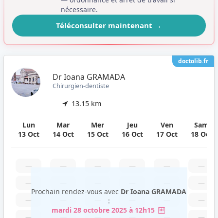
nécessaire.
Téléconsulter maintenant
→
doctolib.fr
Dr Ioana GRAMADA
Chirurgien-dentiste
13.15 km
Lun
Mar
Mer
Jeu
Ven
Sam
13 Oct
14 Oct
15 Oct
16 Oct
17 Oct
18 Oct
—
—
—
—
—
—
—
—
—
—
—
—
Prochain rendez-vous avec
Dr Ioana GRAMADA
—
—
—
—
—
—
:
mardi 28 octobre 2025 à 12h15
—
—
—
—
—
—