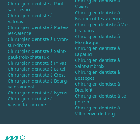
Chirurgien dentiste à
Chirurgien dentiste à Pont-
Viviers
saint-esprit
Chirurgien dentiste à
Chirurgien dentiste à
Beaumont-les-valence
Valreas
Chirurgien dentiste à Vals-
Chirurgien dentiste à Portes-
les-bains
les-valence
Chirurgien dentiste à
Chirurgien dentiste à Livron-
Mondragon
sur-drome
Chirurgien dentiste à
Chirurgien dentiste à Saint-
Lapalud
paul-trois-chateaux
Chirurgien dentiste à
Chirurgien dentiste à Privas
Saint-ambroix
Chirurgien dentiste à Le teil
Chirurgien dentiste à
Chirurgien dentiste à Crest
Besseges
Chirurgien dentiste à Bourg-
Chirurgien dentiste à
saint-andeol
Dieulefit
Chirurgien dentiste à Nyons
Chirurgien dentiste à Le
Chirurgien dentiste à
pouzin
Vaison-la-romaine
Chirurgien dentiste à
Villeneuve-de-berg