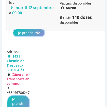
le :
Vaccins disponibles :
mardi 12 septembre
ARNm
à
09:00
140 doses
Il reste
disponibles.
je prends rdv
Adresse :
1451
Chemin de
Trespeaux
30100 Alès
Itinéraire -
Transports en
commun
+33466786247
je
prends