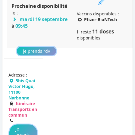
Prochaine disponibilité
le :
Vaccins disponibles :
mardi 19 septembre
Pfizer-BioNTech
à
09:45
11 doses
Il reste
disponibles.
je prends rdv
Adresse :
5bis Quai
Victor Hugo,
11100
Narbonne
Itinéraire -
Transports en
commun
je
prends