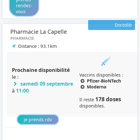
rendez-
vous
Doctolib
Pharmacie La Capelle
PHARMACIE
Distance : 93.1km
Prochaine disponibilité
Vaccins disponibles :
le :
Pfizer-BioNTech
samedi 09 septembre
Moderna
à
11:00
178 doses
Il reste
disponibles.
je prends rdv