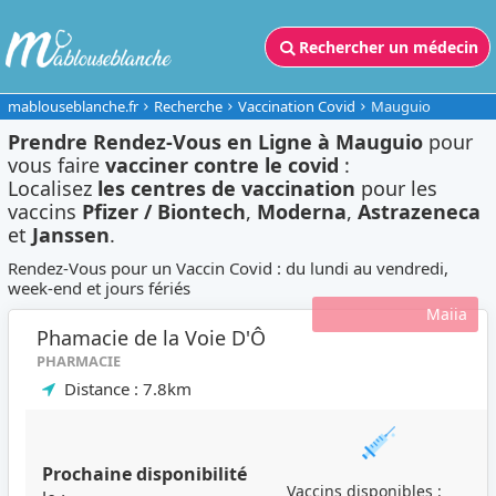
Rechercher un médecin
mablouseblanche.fr
Recherche
Vaccination Covid
Mauguio
Prendre Rendez-Vous en Ligne à Mauguio
pour
vous faire
vacciner contre le covid
:
Localisez
les centres de vaccination
pour les
vaccins
Pfizer / Biontech
,
Moderna
,
Astrazeneca
et
Janssen
.
Rendez-Vous pour un Vaccin Covid : du lundi au vendredi,
week-end et jours fériés
Maiia
Phamacie de la Voie D'Ô
PHARMACIE
Distance : 7.8km
Prochaine disponibilité
Vaccins disponibles :