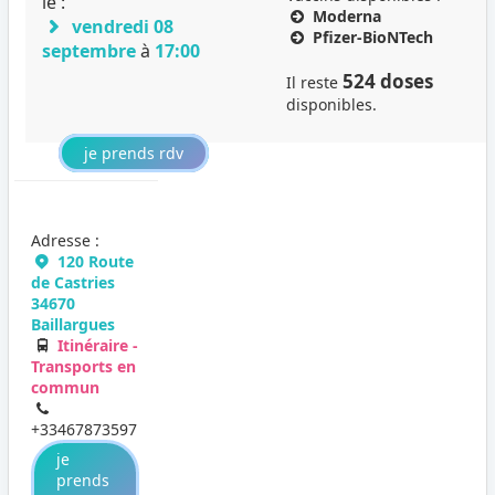
le :
Moderna
vendredi 08
Pfizer-BioNTech
septembre
à
17:00
524 doses
Il reste
disponibles.
je prends rdv
Adresse :
120 Route
de Castries
34670
Baillargues
Itinéraire -
Transports en
commun
+33467873597
je
prends