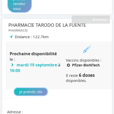
rendez-
vous
Bimedoc
PHARMACIE TARODO DE LA FUENTE
PHARMACIE
Distance : 122.7km
Prochaine disponibilité
le :
Vaccins disponibles :
mardi 19 septembre
à
Pfizer-BioNTech
16:00
6 doses
Il reste
disponibles.
je prends rdv
Adresse :