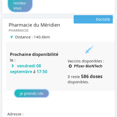
rendez-
vous
Doctolib
Pharmacie du Méridien
PHARMACIE
Distance : 140.6km
Prochaine disponibilité
le :
Vaccins disponibles :
vendredi 08
Pfizer-BioNTech
septembre
à
17:50
586 doses
Il reste
disponibles.
je prends rdv
Adresse :