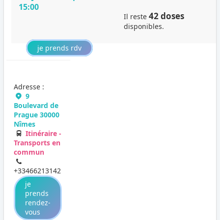
15:00
42 doses
Il reste
disponibles.
je prends rdv
Adresse :
9
Boulevard de
Prague 30000
Nîmes
Itinéraire -
Transports en
commun
+33466213142
je
prends
rendez-
vous