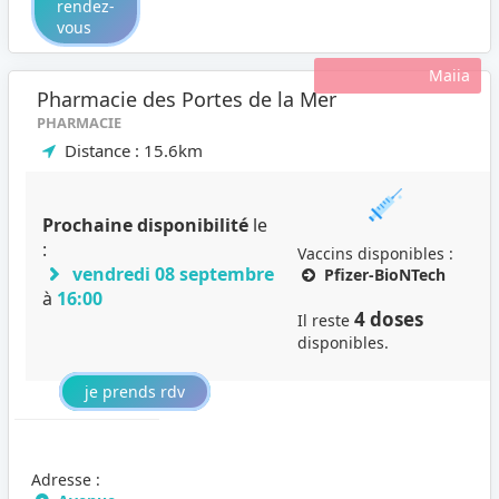
rendez-
vous
Maiia
Pharmacie des Portes de la Mer
PHARMACIE
Distance : 15.6km
Prochaine disponibilité
le
:
Vaccins disponibles :
vendredi 08 septembre
Pfizer-BioNTech
à
16:00
4 doses
Il reste
disponibles.
je prends rdv
Adresse :