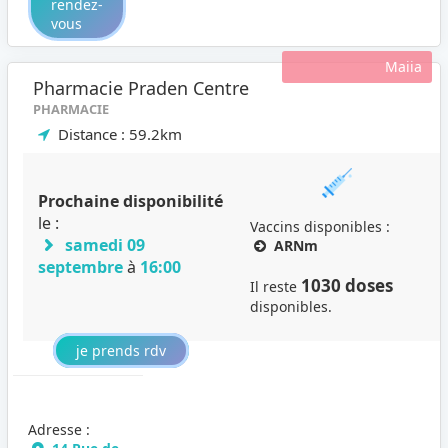
rendez-
vous
Maiia
Pharmacie Praden Centre
PHARMACIE
Distance : 59.2km
Prochaine disponibilité
le :
Vaccins disponibles :
samedi 09
ARNm
septembre
à
16:00
1030 doses
Il reste
disponibles.
je prends rdv
Adresse :