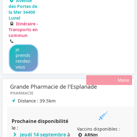
Avenue
des Portes de
la Mer 34400
Lunel
Itinéraire -
Transports en
commun
je
prends
rendez-
vous
Maiia
Grande Pharmacie de l'Esplanade
PHARMACIE
Distance : 39.5km
Prochaine disponibilité
le :
Vaccins disponibles :
jeudi 14 septembre
à
ARNm