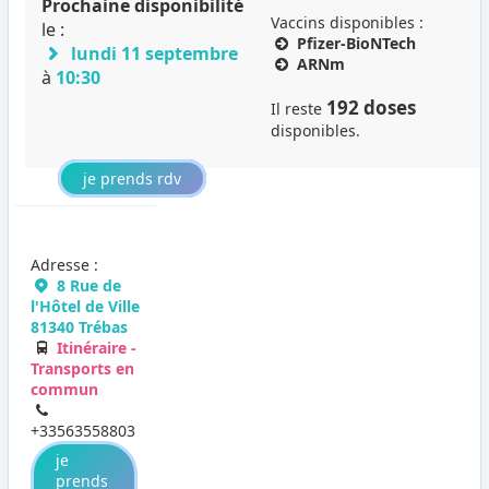
Prochaine disponibilité
Vaccins disponibles :
le :
Pfizer-BioNTech
lundi 11 septembre
ARNm
à
10:30
192 doses
Il reste
disponibles.
je prends rdv
Adresse :
8 Rue de
l'Hôtel de Ville
81340 Trébas
Itinéraire -
Transports en
commun
+33563558803
je
prends