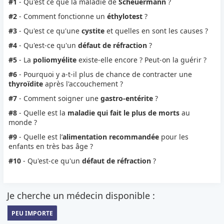
#1
- Qu'est ce que la maladie de
Scheuermann
?
#2
- Comment fonctionne un
éthylotest
?
#3
- Qu'est ce qu'une
cystite
et quelles en sont les causes ?
#4
- Qu'est-ce qu'un
défaut de réfraction
?
#5
- La
poliomyélite
existe-elle encore ? Peut-on la guérir ?
#6
- Pourquoi y a-t-il plus de chance de contracter une
thyroïdite
après l'accouchement ?
#7
- Comment soigner une
gastro-entérite
?
#8
- Quelle est la
maladie qui fait le plus de morts
au
monde ?
#9
- Quelle est l’
alimentation recommandée
pour les
enfants en très bas âge ?
#10
- Qu'est-ce qu'un
défaut de réfraction
?
Je cherche un médecin disponible :
PEU IMPORTE