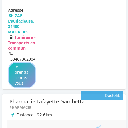
Adresse :
ZAE
L'audacieuse,
34480
MAGALAS
Itinéraire -
Transports en
commun
+33467362004
je
prends
rendez-
vous
Doctolib
Pharmacie Lafayette Gambetta
PHARMACIE
Distance : 92.6km