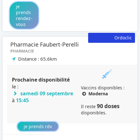
je
prends
rendez-
vous
Ordoclic
Pharmacie Faubert-Perelli
PHARMACIE
Distance : 65.6km
Prochaine disponibilité
le :
Vaccins disponibles :
samedi 09 septembre
Moderna
à
15:45
90 doses
Il reste
disponibles.
je prends rdv