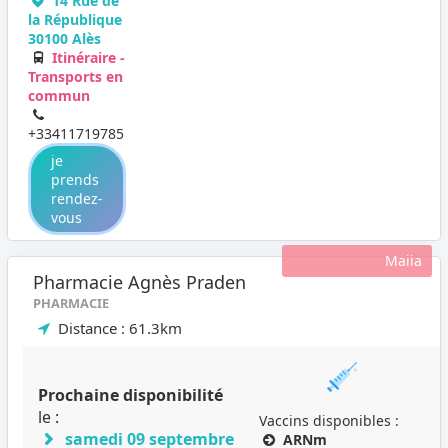
14 Rue de
la République
30100 Alès
Itinéraire -
Transports en
commun
+33411719785
je
prends
rendez-
vous
Maiia
Pharmacie Agnès Praden
PHARMACIE
Distance : 61.3km
Prochaine disponibilité
le :
Vaccins disponibles :
samedi 09 septembre
ARNm