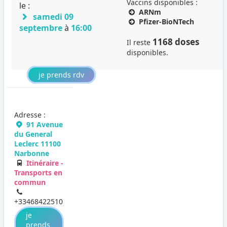
Vaccins disponibles :
le :
ARNm
samedi 09
Pfizer-BioNTech
septembre
à
16:00
1168 doses
Il reste
disponibles.
je prends rdv
Adresse :
91 Avenue
du General
Leclerc 11100
Narbonne
Itinéraire -
Transports en
commun
+33468422510
je
prends