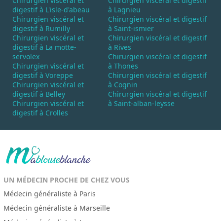
Chirurgien viscéral et
Chirurgien viscéral et digestif
digestif à L'isle-d'abeau
à Lagnieu
Chirurgien viscéral et
Chirurgien viscéral et digestif
digestif à Rumilly
à Saint-ismier
Chirurgien viscéral et
Chirurgien viscéral et digestif
digestif à La motte-
à Rives
servolex
Chirurgien viscéral et digestif
Chirurgien viscéral et
à Thones
digestif à Voreppe
Chirurgien viscéral et digestif
Chirurgien viscéral et
à Cognin
digestif à Belley
Chirurgien viscéral et digestif
Chirurgien viscéral et
à Saint-alban-leysse
digestif à Crolles
UN MÉDECIN PROCHE DE CHEZ VOUS
Médecin généraliste à Paris
Médecin généraliste à Marseille