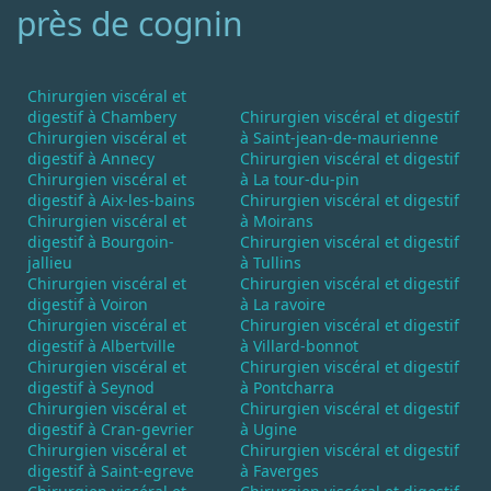
près de cognin
Chirurgien viscéral et
digestif à Chambery
Chirurgien viscéral et digestif
Chirurgien viscéral et
à Saint-jean-de-maurienne
digestif à Annecy
Chirurgien viscéral et digestif
Chirurgien viscéral et
à La tour-du-pin
digestif à Aix-les-bains
Chirurgien viscéral et digestif
Chirurgien viscéral et
à Moirans
digestif à Bourgoin-
Chirurgien viscéral et digestif
jallieu
à Tullins
Chirurgien viscéral et
Chirurgien viscéral et digestif
digestif à Voiron
à La ravoire
Chirurgien viscéral et
Chirurgien viscéral et digestif
digestif à Albertville
à Villard-bonnot
Chirurgien viscéral et
Chirurgien viscéral et digestif
digestif à Seynod
à Pontcharra
Chirurgien viscéral et
Chirurgien viscéral et digestif
digestif à Cran-gevrier
à Ugine
Chirurgien viscéral et
Chirurgien viscéral et digestif
digestif à Saint-egreve
à Faverges