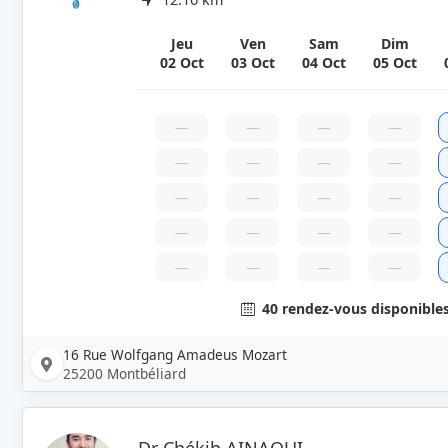
Jeu
Ven
Sam
Dim
02 Oct
03 Oct
04 Oct
05 Oct
—
—
—
—
—
—
—
—
—
—
—
—
—
—
—
—
—
—
—
—
40 rendez-vous disponible
16 Rue Wolfgang Amadeus Mozart
25200 Montbéliard