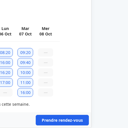
Lun
Mar
Mer
06 Oct
07 Oct
08 Oct
08:20
09:20
—
16:00
09:40
—
16:20
10:00
—
17:00
11:00
—
—
16:00
—
s
cette semaine.
Prendre rendez-vous