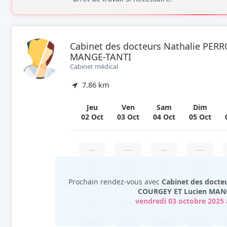
Cabinet des docteurs Nathalie PER
MANGE-TANTI
Cabinet médical
7.86 km
Jeu
Ven
Sam
Dim
02 Oct
03 Oct
04 Oct
05 Oct
—
—
—
—
—
—
—
—
Prochain rendez-vous avec
Cabinet des docte
—
—
—
—
COURGEY ET Lucien MAN
vendredi 03 octobre 2025
—
—
—
—
—
—
—
—