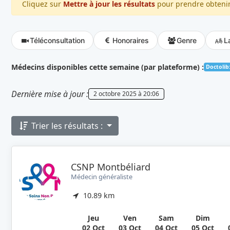
Cliquez sur
Mettre à jour les résultats
pour prendre obtenir 
Téléconsultation
Honoraires
Genre
L
Médecins disponibles cette semaine (par plateforme) :
Doctolib
Dernière mise à jour :
2 octobre 2025 à 20:06
Trier les résultats :
CSNP Montbéliard
Médecin généraliste
10.89 km
Jeu
Ven
Sam
Dim
02 Oct
03 Oct
04 Oct
05 Oct