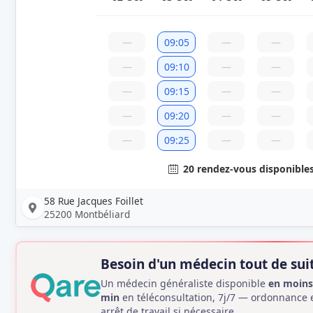
—
09:05
—
—
—
09:10
—
—
—
09:15
—
—
—
09:20
—
—
—
09:25
—
—
20 rendez-vous disponible
58 Rue Jacques Foillet
25200 Montbéliard
Besoin d'un médecin tout de suit
Un médecin généraliste disponible
en moins
min
en téléconsultation, 7j/7 — ordonnance 
arrêt de travail si nécessaire.