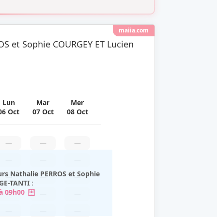
maiia.com
ROS et Sophie COURGEY ET Lucien
Lun
Mar
Mer
06 Oct
07 Oct
08 Oct
—
—
—
—
—
—
urs Nathalie PERROS et Sophie
—
—
—
GE-TANTI
:
 à 09h00
—
—
—
—
—
—