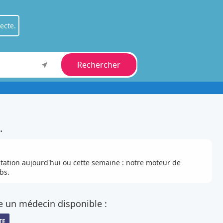
ecte.
Rechercher
ient
.
fessionnel
.
.
ltation aujourd'hui ou cette semaine : notre moteur de
bs.
e un médecin disponible :
TE