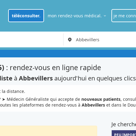
téléconsulter.
mon rendez-vous médical.
je me conn
je suis
pat
RDV Médecin généraliste à Paris
je suis
pro
5)
: rendez-vous en ligne rapide
iste
à
Abbevillers
aujourd'hui en quelques clics
 la distance.
 ➤ Médecin Généraliste qui accepte de
nouveaux patients
, consu
toutes les plateformes de rendez-vous à
Abbevillers
et dans le Dou
Je cherch
PEU IMPOR