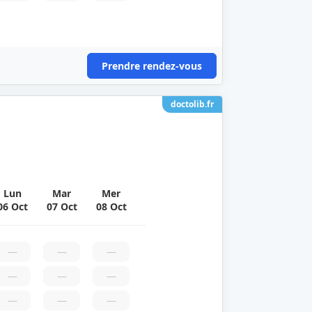
Prendre rendez-vous
doctolib.fr
Lun
Mar
Mer
06 Oct
07 Oct
08 Oct
—
—
—
—
—
—
—
—
—