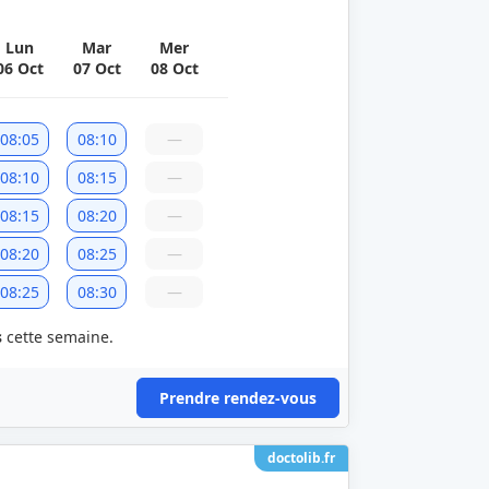
Lun
Mar
Mer
06 Oct
07 Oct
08 Oct
08:05
08:10
—
08:10
08:15
—
08:15
08:20
—
08:20
08:25
—
08:25
08:30
—
s
cette semaine.
Prendre rendez-vous
doctolib.fr