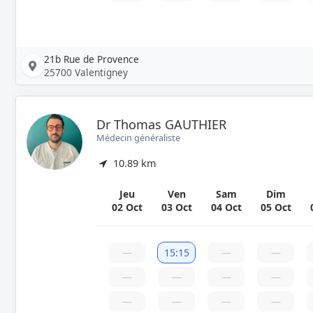
21b Rue de Provence
25700 Valentigney
Dr Thomas GAUTHIER
Médecin généraliste
10.89 km
Jeu
Ven
Sam
Dim
02 Oct
03 Oct
04 Oct
05 Oct
—
15:15
—
—
—
—
—
—
—
—
—
—