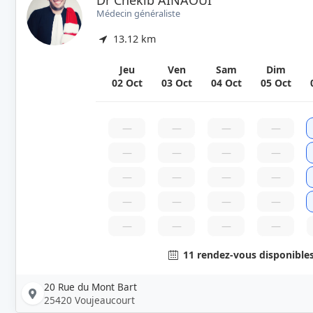
Dr Chékib AINAOUI
Médecin généraliste
13.12 km
Jeu
Ven
Sam
Dim
02 Oct
03 Oct
04 Oct
05 Oct
—
—
—
—
—
—
—
—
—
—
—
—
—
—
—
—
—
—
—
—
11 rendez-vous disponible
20 Rue du Mont Bart
25420 Voujeaucourt