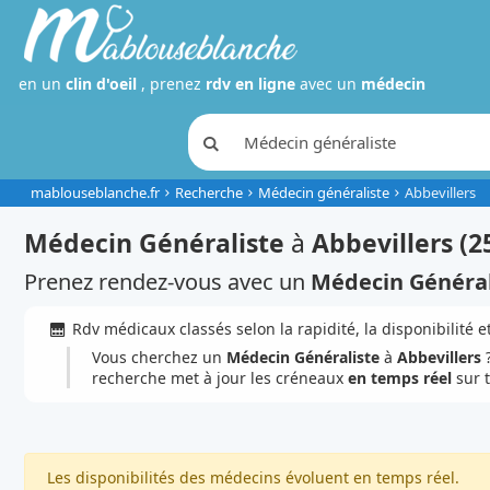
en un
clin d'oeil
, prenez
rdv en ligne
avec un
médecin
mablouseblanche.fr
Recherche
Médecin généraliste
Abbevillers
Médecin Généraliste
à
Abbevillers (2
Prenez rendez-vous avec un
Médecin Général
Rdv médicaux classés selon la rapidité, la disponibilité et
Vous cherchez un
Médecin Généraliste
à
Abbevillers
?
recherche met à jour les créneaux
en temps réel
sur 
Les disponibilités des médecins évoluent en temps réel.