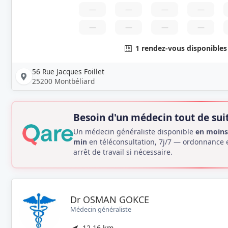
—
—
—
—
—
—
—
—
1 rendez-vous disponible
56 Rue Jacques Foillet
25200 Montbéliard
Besoin d'un médecin tout de suit
Un médecin généraliste disponible
en moins
min
en téléconsultation, 7j/7 — ordonnance 
arrêt de travail si nécessaire.
Dr OSMAN GOKCE
Médecin généraliste
12.16 km