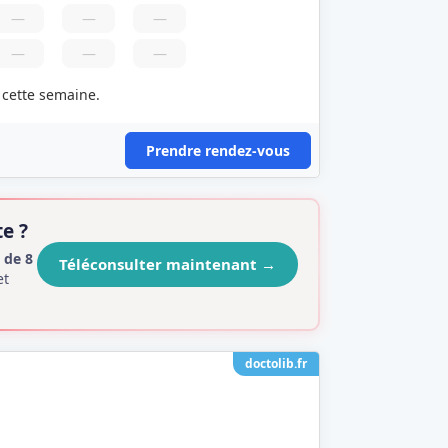
—
—
—
—
—
—
s
cette semaine.
Prendre rendez-vous
e ?
 de 8
Téléconsulter maintenant
→
et
doctolib.fr