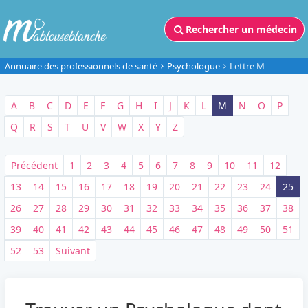
Rechercher un médecin
Annuaire des professionnels de santé
Psychologue
Lettre M
A
B
C
D
E
F
G
H
I
J
K
L
M
N
O
P
Q
R
S
T
U
V
W
X
Y
Z
Précédent
1
2
3
4
5
6
7
8
9
10
11
12
13
14
15
16
17
18
19
20
21
22
23
24
25
26
27
28
29
30
31
32
33
34
35
36
37
38
39
40
41
42
43
44
45
46
47
48
49
50
51
52
53
Suivant