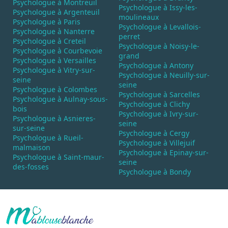
Psychologue à Montreuil
Psychologue à Issy-les-
Psychologue à Argenteuil
moulineaux
Psychologue à Paris
Psychologue à Levallois-
Psychologue à Nanterre
perret
Psychologue à Creteil
Psychologue à Noisy-le-
Psychologue à Courbevoie
grand
Psychologue à Versailles
Psychologue à Antony
Psychologue à Vitry-sur-
Psychologue à Neuilly-sur-
seine
seine
Psychologue à Colombes
Psychologue à Sarcelles
Psychologue à Aulnay-sous-
Psychologue à Clichy
bois
Psychologue à Ivry-sur-
Psychologue à Asnieres-
seine
sur-seine
Psychologue à Cergy
Psychologue à Rueil-
Psychologue à Villejuif
malmaison
Psychologue à Epinay-sur-
Psychologue à Saint-maur-
seine
des-fosses
Psychologue à Bondy