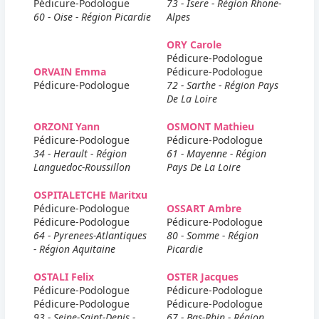
Pédicure-Podologue
73 - Isere - Région Rhone-
60 - Oise - Région Picardie
Alpes
ORY Carole
Pédicure-Podologue
ORVAIN Emma
Pédicure-Podologue
Pédicure-Podologue
72 - Sarthe - Région Pays
De La Loire
ORZONI Yann
OSMONT Mathieu
Pédicure-Podologue
Pédicure-Podologue
34 - Herault - Région
61 - Mayenne - Région
Languedoc-Roussillon
Pays De La Loire
OSPITALETCHE Maritxu
Pédicure-Podologue
OSSART Ambre
Pédicure-Podologue
Pédicure-Podologue
64 - Pyrenees-Atlantiques
80 - Somme - Région
- Région Aquitaine
Picardie
OSTALI Felix
OSTER Jacques
Pédicure-Podologue
Pédicure-Podologue
Pédicure-Podologue
Pédicure-Podologue
93 - Seine-Saint-Denis -
67 - Bas-Rhin - Région