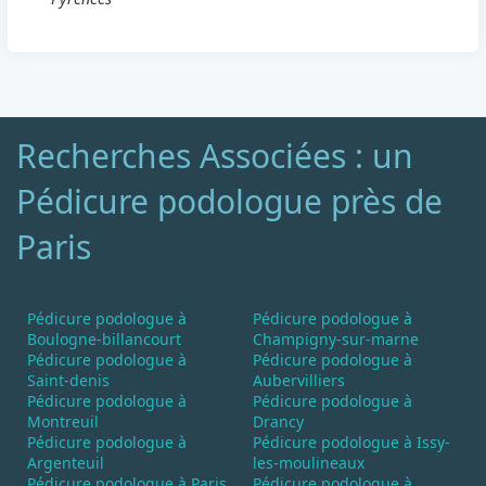
Recherches Associées : un
Pédicure podologue près de
Paris
Pédicure podologue à
Pédicure podologue à
Boulogne-billancourt
Champigny-sur-marne
Pédicure podologue à
Pédicure podologue à
Saint-denis
Aubervilliers
Pédicure podologue à
Pédicure podologue à
Montreuil
Drancy
Pédicure podologue à
Pédicure podologue à Issy-
Argenteuil
les-moulineaux
Pédicure podologue à Paris
Pédicure podologue à