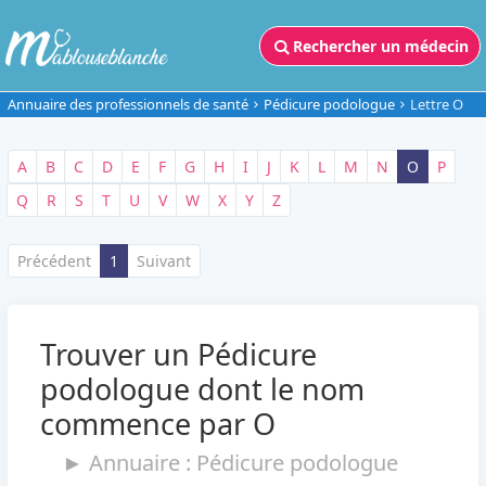
Rechercher un médecin
Annuaire des professionnels de santé
Pédicure podologue
Lettre O
A
B
C
D
E
F
G
H
I
J
K
L
M
N
O
P
Q
R
S
T
U
V
W
X
Y
Z
Précédent
1
Suivant
Trouver un Pédicure
podologue dont le nom
commence par O
► Annuaire : Pédicure podologue