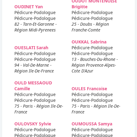
OUDOT MONTENOISE
OUDINET Yan
Brigitte
Pédicure-Podologue
Pédicure-Podologue
Pédicure-Podologue
Pédicure-Podologue
82 - Tarn-Et-Garonne -
25 - Doubs - Région
Région Midi-Pyrenees
Franche-Comte
OUKKAL Sabrina
OUESLATI Sarah
Pédicure-Podologue
Pédicure-Podologue
Pédicure-Podologue
Pédicure-Podologue
13 - Bouches-Du-Rhone -
94 - Val-De-Marne -
Région Provence-Alpes-
Région Ile-De-France
Cote D'Azur
OULD MESSAOUD
Camille
OULES Francoise
Pédicure-Podologue
Pédicure-Podologue
Pédicure-Podologue
Pédicure-Podologue
75 - Paris - Région Ile-De-
75 - Paris - Région Ile-De-
France
France
OULOVSKY Sylvie
OUMOUSSA Samya
Pédicure-Podologue
Pédicure-Podologue
Pédicure-Podologue
Pédicure-Podologue