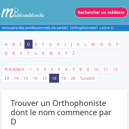
Rechercher un médecin
Annuaire des professionnels de santé
Orthophoniste
Lettre D
A
B
C
D
E
F
G
H
I
J
K
L
M
N
O
P
Q
R
S
T
U
V
W
X
Y
Z
Précédent
1
2
3
4
5
6
7
8
9
10
11
12
13
14
15
16
17
18
19
20
Suivant
Trouver un Orthophoniste
dont le nom commence par
D