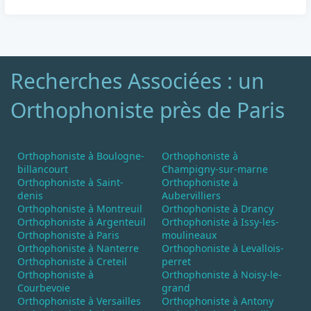
Recherches Associées : un
Orthophoniste près de Paris
Orthophoniste à Boulogne-
Orthophoniste à
billancourt
Champigny-sur-marne
Orthophoniste à Saint-
Orthophoniste à
denis
Aubervilliers
Orthophoniste à Montreuil
Orthophoniste à Drancy
Orthophoniste à Argenteuil
Orthophoniste à Issy-les-
Orthophoniste à Paris
moulineaux
Orthophoniste à Nanterre
Orthophoniste à Levallois-
Orthophoniste à Creteil
perret
Orthophoniste à
Orthophoniste à Noisy-le-
Courbevoie
grand
Orthophoniste à Versailles
Orthophoniste à Antony