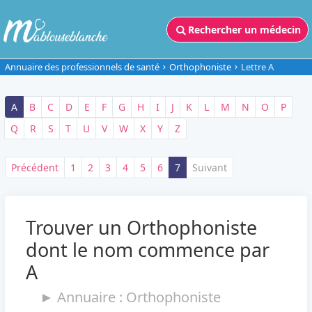
Rechercher un médecin
Annuaire des professionnels de santé
Orthophoniste
Lettre A
A
B
C
D
E
F
G
H
I
J
K
L
M
N
O
P
Q
R
S
T
U
V
W
X
Y
Z
Précédent
1
2
3
4
5
6
7
Suivant
Trouver un Orthophoniste
dont le nom commence par
A
► Annuaire : Orthophoniste