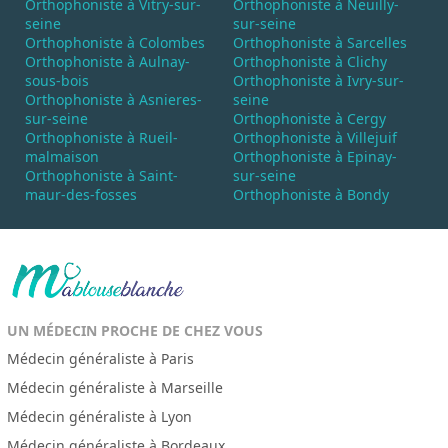
Orthophoniste à Vitry-sur-
Orthophoniste à Neuilly-
seine
sur-seine
Orthophoniste à Colombes
Orthophoniste à Sarcelles
Orthophoniste à Aulnay-
Orthophoniste à Clichy
sous-bois
Orthophoniste à Ivry-sur-
Orthophoniste à Asnieres-
seine
sur-seine
Orthophoniste à Cergy
Orthophoniste à Rueil-
Orthophoniste à Villejuif
malmaison
Orthophoniste à Epinay-
Orthophoniste à Saint-
sur-seine
maur-des-fosses
Orthophoniste à Bondy
UN MÉDECIN PROCHE DE CHEZ VOUS
Médecin généraliste à Paris
Médecin généraliste à Marseille
Médecin généraliste à Lyon
Médecin généraliste à Bordeaux