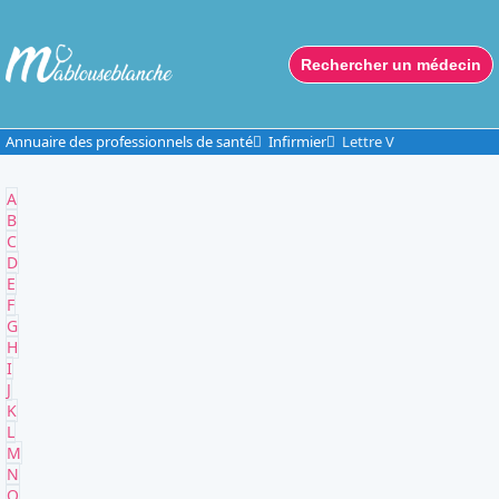
Rechercher un médecin
Annuaire des professionnels de santé
Infirmier
Lettre V
A
B
C
D
E
F
G
H
I
J
K
L
M
N
O