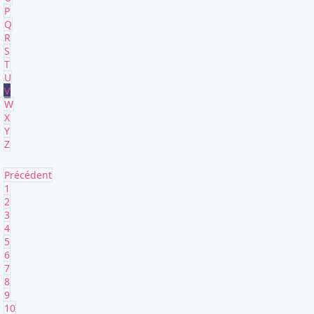
P
Q
R
S
T
U
V
W
X
Y
Z
Précédent
1
2
3
4
5
6
7
8
9
10