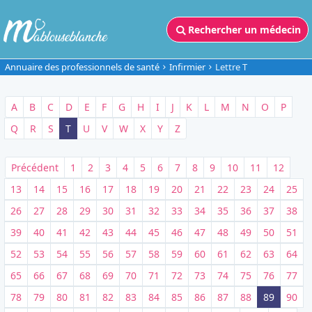
Rechercher un médecin
Annuaire des professionnels de santé
Infirmier
Lettre T
A
B
C
D
E
F
G
H
I
J
K
L
M
N
O
P
Q
R
S
T
U
V
W
X
Y
Z
Précédent
1
2
3
4
5
6
7
8
9
10
11
12
13
14
15
16
17
18
19
20
21
22
23
24
25
26
27
28
29
30
31
32
33
34
35
36
37
38
39
40
41
42
43
44
45
46
47
48
49
50
51
52
53
54
55
56
57
58
59
60
61
62
63
64
65
66
67
68
69
70
71
72
73
74
75
76
77
78
79
80
81
82
83
84
85
86
87
88
89
90