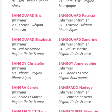
01 - Ain - Région Rhone-
21 - Cote-D'Or - Région
Alpes
Bourgogne
SANGOUARD Eric
SANGOUARD Patricia
Infirmier
Infirmier Infirmier
23 - Creuse - Région
07 - Ardeche - Région
Limousin
Rhone-Alpes
SANGOUARD Elisabeth
SANGOUARD Sandrine
Infirmier
Infirmier Infirmier
94 - Val-De-Marne -
94 - Val-De-Marne -
Région Ile-De-France
Région Ile-De-France
SANGOY Christelle
SANGOY Anne-sophie
Infirmier
Infirmier
69 - Rhone - Région
71 - Saone-Et-Loire -
Rhone-Alpes
Région Bourgogne
SANGRA Carole
SANGRADO Nadege
Infirmier
Infirmier Infirmier
77 - Seine-Et-Marne -
93 - Seine-Saint-Denis -
Région Ile-De-France
Région Ile-De-France
SANGRIGOLI Tiffany
SANGROUBER Marjorie