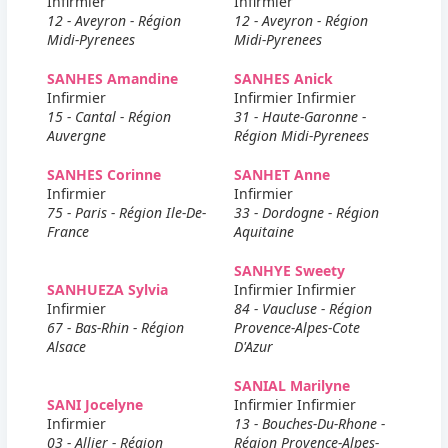
Infirmier
Infirmier
12 - Aveyron - Région
12 - Aveyron - Région
Midi-Pyrenees
Midi-Pyrenees
SANHES Amandine
SANHES Anick
Infirmier
Infirmier Infirmier
15 - Cantal - Région
31 - Haute-Garonne -
Auvergne
Région Midi-Pyrenees
SANHES Corinne
SANHET Anne
Infirmier
Infirmier
75 - Paris - Région Ile-De-
33 - Dordogne - Région
France
Aquitaine
SANHYE Sweety
SANHUEZA Sylvia
Infirmier Infirmier
Infirmier
84 - Vaucluse - Région
67 - Bas-Rhin - Région
Provence-Alpes-Cote
Alsace
D'Azur
SANIAL Marilyne
SANI Jocelyne
Infirmier Infirmier
Infirmier
13 - Bouches-Du-Rhone -
03 - Allier - Région
Région Provence-Alpes-