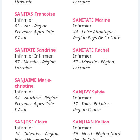
Limousin
Lorraine
SANITAS Francoise
Infirmier
SANITATE Marine
83 - Var - Région
Infirmier
Provence-Alpes-Cote
44 - Loire-Atlantique -
D'Azur
Région Pays De La Loire
SANITATE Sandrine
SANITATE Rachel
Infirmier Infirmier
Infirmier
57 - Moselle - Région
57 - Moselle - Région
Lorraine
Lorraine
SANJAIME Marie-
christine
Infirmier
SANJIVY Sylvie
84 - Vaucluse - Région
Infirmier
Provence-Alpes-Cote
37 - Indre-Et-Loire -
D'Azur
Région Centre
SANJOSE Claire
SANJUAN Kallian
Infirmier
Infirmier
14 - Calvados - Région
59 - Nord - Région Nord-
Basse-Normandie
Pas-De-Calais