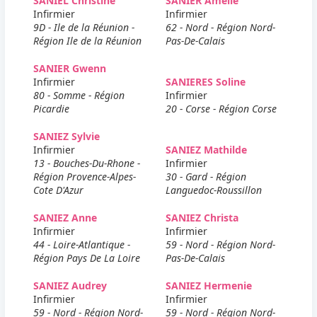
SANIEL Christine
SANIER Amelie
Infirmier
Infirmier
9D - Ile de la Réunion -
62 - Nord - Région Nord-
Région Ile de la Réunion
Pas-De-Calais
SANIER Gwenn
Infirmier
SANIERES Soline
80 - Somme - Région
Infirmier
Picardie
20 - Corse - Région Corse
SANIEZ Sylvie
Infirmier
SANIEZ Mathilde
13 - Bouches-Du-Rhone -
Infirmier
Région Provence-Alpes-
30 - Gard - Région
Cote D'Azur
Languedoc-Roussillon
SANIEZ Anne
SANIEZ Christa
Infirmier
Infirmier
44 - Loire-Atlantique -
59 - Nord - Région Nord-
Région Pays De La Loire
Pas-De-Calais
SANIEZ Audrey
SANIEZ Hermenie
Infirmier
Infirmier
59 - Nord - Région Nord-
59 - Nord - Région Nord-