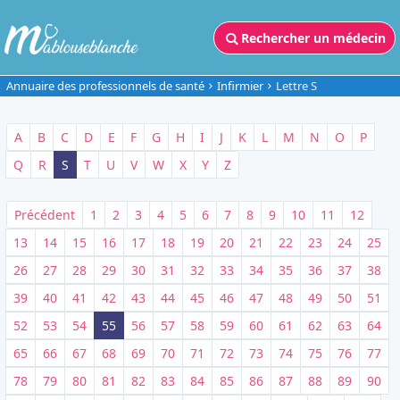
Rechercher un médecin
Annuaire des professionnels de santé
Infirmier
Lettre S
A
B
C
D
E
F
G
H
I
J
K
L
M
N
O
P
Q
R
S
T
U
V
W
X
Y
Z
Précédent
1
2
3
4
5
6
7
8
9
10
11
12
13
14
15
16
17
18
19
20
21
22
23
24
25
26
27
28
29
30
31
32
33
34
35
36
37
38
39
40
41
42
43
44
45
46
47
48
49
50
51
52
53
54
55
56
57
58
59
60
61
62
63
64
65
66
67
68
69
70
71
72
73
74
75
76
77
78
79
80
81
82
83
84
85
86
87
88
89
90