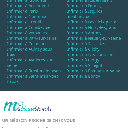
Infirmier à Montreuil
Infirmier à Aubervilliers
Infirmier à Argenteuil
Infirmier à Drancy
Infirmier à Paris
Infirmier à Issy-les-
Infirmier à Nanterre
moulineaux
Infirmier à Creteil
Infirmier à Levallois-perret
Infirmier à Courbevoie
Infirmier à Noisy-le-grand
Infirmier à Versailles
Infirmier à Antony
Infirmier à Vitry-sur-seine
Infirmier à Neuilly-sur-seine
Infirmier à Colombes
Infirmier à Sarcelles
Infirmier à Aulnay-sous-
Infirmier à Clichy
bois
Infirmier à Ivry-sur-seine
Infirmier à Asnieres-sur-
Infirmier à Cergy
seine
Infirmier à Villejuif
Infirmier à Rueil-malmaison
Infirmier à Epinay-sur-seine
Infirmier à Saint-maur-des-
Infirmier à Bondy
fosses
UN MÉDECIN PROCHE DE CHEZ VOUS