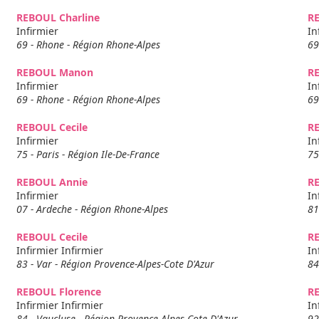
REBOUL Charline
R
Infirmier
In
69 - Rhone - Région Rhone-Alpes
69
REBOUL Manon
R
Infirmier
In
69 - Rhone - Région Rhone-Alpes
69
REBOUL Cecile
R
Infirmier
In
75 - Paris - Région Ile-De-France
75
REBOUL Annie
RE
Infirmier
In
07 - Ardeche - Région Rhone-Alpes
81
REBOUL Cecile
R
Infirmier Infirmier
In
83 - Var - Région Provence-Alpes-Cote D'Azur
84
REBOUL Florence
R
Infirmier Infirmier
In
84 - Vaucluse - Région Provence-Alpes-Cote D'Azur
92