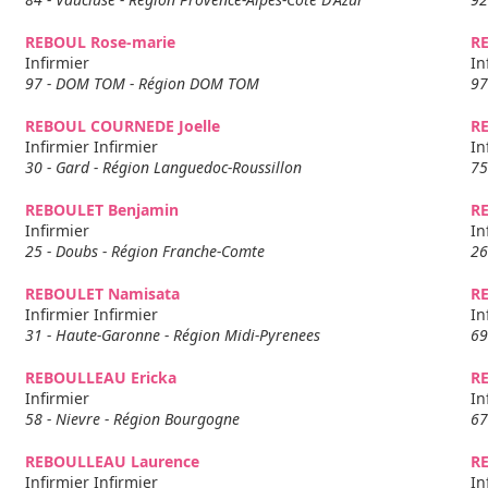
REBOUL Rose-marie
R
Infirmier
In
97 - DOM TOM - Région DOM TOM
97
REBOUL COURNEDE Joelle
R
Infirmier Infirmier
In
30 - Gard - Région Languedoc-Roussillon
75
REBOULET Benjamin
R
Infirmier
In
25 - Doubs - Région Franche-Comte
26
REBOULET Namisata
R
Infirmier Infirmier
In
31 - Haute-Garonne - Région Midi-Pyrenees
69
REBOULLEAU Ericka
R
Infirmier
In
58 - Nievre - Région Bourgogne
67
REBOULLEAU Laurence
R
Infirmier Infirmier
In