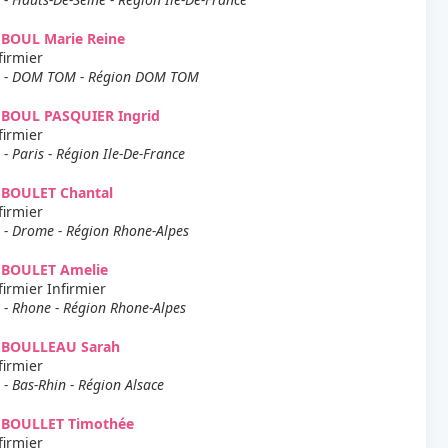
EBOUL Marie Reine
firmier
 - DOM TOM - Région DOM TOM
EBOUL PASQUIER Ingrid
firmier
 - Paris - Région Ile-De-France
EBOULET Chantal
firmier
 - Drome - Région Rhone-Alpes
EBOULET Amelie
firmier Infirmier
 - Rhone - Région Rhone-Alpes
EBOULLEAU Sarah
firmier
 - Bas-Rhin - Région Alsace
EBOULLET Timothée
firmier