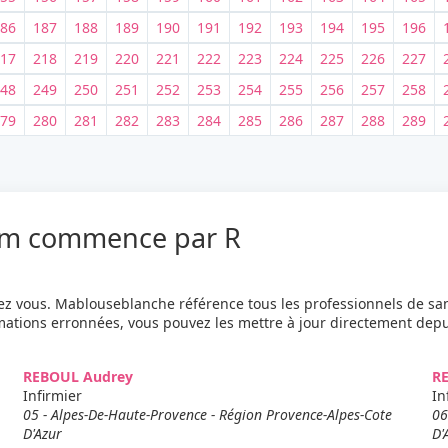
86
187
188
189
190
191
192
193
194
195
196
17
218
219
220
221
222
223
224
225
226
227
48
249
250
251
252
253
254
255
256
257
258
79
280
281
282
283
284
285
286
287
288
289
je recherche autre chose
nom commence par R
z vous. Mablouseblanche référence tous les professionnels de sa
rmations erronnées, vous pouvez les mettre à jour directement dep
REBOUL Audrey
R
Infirmier
In
05 - Alpes-De-Haute-Provence - Région Provence-Alpes-Cote
06
D'Azur
D'