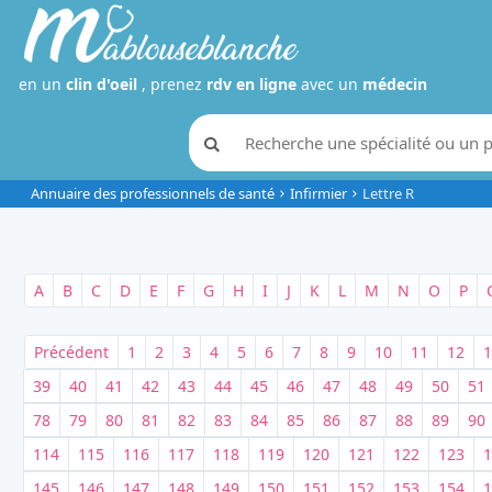
en un
clin d'oeil
, prenez
rdv en ligne
avec un
médecin
Annuaire des professionnels de santé
Infirmier
Lettre R
A
B
C
D
E
F
G
H
I
J
K
L
M
N
O
P
Précédent
1
2
3
4
5
6
7
8
9
10
11
12
1
39
40
41
42
43
44
45
46
47
48
49
50
51
78
79
80
81
82
83
84
85
86
87
88
89
90
114
115
116
117
118
119
120
121
122
123
1
145
146
147
148
149
150
151
152
153
154
1