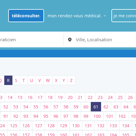
téléconsulter.
mon rendez-vous médical.
je me conn
je suis
pat
RDV Médecin généraliste à Paris
je suis
pro
Q
R
S
T
U
V
W
X
Y
Z
3
14
15
16
17
18
19
20
21
22
23
24
25
26
52
53
54
55
56
57
58
59
60
61
62
63
64
6
91
92
93
94
95
96
97
98
99
100
101
102
10
24
125
126
127
128
129
130
131
132
133
134
55
156
157
158
159
160
161
162
163
164
165