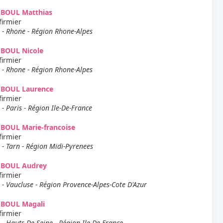
EBOUL Matthias
firmier
 - Rhone - Région Rhone-Alpes
EBOUL Nicole
firmier
 - Rhone - Région Rhone-Alpes
EBOUL Laurence
firmier
 - Paris - Région Ile-De-France
BOUL Marie-francoise
firmier
 - Tarn - Région Midi-Pyrenees
EBOUL Audrey
firmier
 - Vaucluse - Région Provence-Alpes-Cote D'Azur
EBOUL Magali
firmier
 - Hauts-De-Seine - Région Ile-De-France