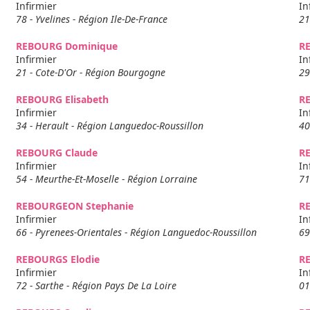
Infirmier
In
78 - Yvelines - Région Ile-De-France
21
REBOURG Dominique
R
Infirmier
In
21 - Cote-D'Or - Région Bourgogne
29
REBOURG Elisabeth
R
Infirmier
In
34 - Herault - Région Languedoc-Roussillon
40
REBOURG Claude
R
Infirmier
In
54 - Meurthe-Et-Moselle - Région Lorraine
71
REBOURGEON Stephanie
R
Infirmier
In
66 - Pyrenees-Orientales - Région Languedoc-Roussillon
69
REBOURGS Elodie
R
Infirmier
In
72 - Sarthe - Région Pays De La Loire
01