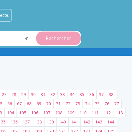
ecte.
Rechercher
ient
.
fessionnel
.
27
28
29
30
31
32
33
34
35
36
37
38
5
66
67
68
69
70
71
72
73
74
75
76
77
3
104
105
106
107
108
109
110
111
112
113
135
136
137
138
139
140
141
142
143
144
166
167
168
169
170
171
172
173
174
175