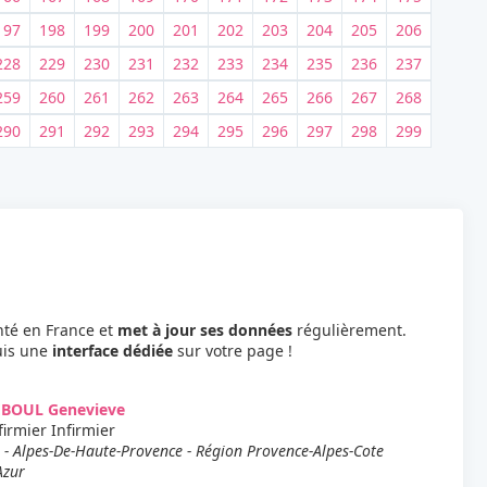
197
198
199
200
201
202
203
204
205
206
228
229
230
231
232
233
234
235
236
237
259
260
261
262
263
264
265
266
267
268
290
291
292
293
294
295
296
297
298
299
nté en France et
met à jour ses données
régulièrement.
uis une
interface dédiée
sur votre page !
EBOUL Genevieve
firmier Infirmier
 - Alpes-De-Haute-Provence - Région Provence-Alpes-Cote
Azur