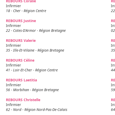
REBOURS Coralie
R
Infirmier
In
18 - Cher - Région Centre
22
REBOURS Justine
R
Infirmier
In
22 - Cotes-D'Armor - Région Bretagne
02
REBOURS Valerie
R
Infirmier
In
35 - Ille-Et-Vilaine - Région Bretagne
35
REBOURS Céline
R
Infirmier
In
41 - Loir-Et-Cher - Région Centre
44
REBOURS Laetitia
R
Infirmier
In
56 - Morbihan - Région Bretagne
59
REBOURS Christelle
RE
Infirmier
In
62 - Nord - Région Nord-Pas-De-Calais
64