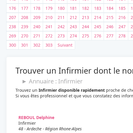
176
177
178
179
180
181
182
183
184
185
1
207
208
209
210
211
212
213
214
215
216
2
238
239
240
241
242
243
244
245
246
247
2
269
270
271
272
273
274
275
276
277
278
2
300
301
302
303
Suivant
Trouver un Infirmier dont le 
► Annuaire : Infirmier
Trouvez un
Infirmier disponible rapidement
proche de che
Si vous êtes professionnel et que vous constatez des info
REBOUL Delphine
Infirmier
48 - Ardeche - Région Rhone-Alpes