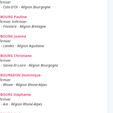
firmier
 - Cote-D'Or - Région Bourgogne
EBOURG Pauline
firmier Infirmier
 - Finistere - Région Bretagne
EBOURG Joanna
firmier
 - Landes - Région Aquitaine
EBOURG Christiane
firmier
 - Saone-Et-Loire - Région Bourgogne
EBOURGEON Dominique
firmier
 - Rhone - Région Rhone-Alpes
EBOURS Stephanie
firmier
 - Ain - Région Rhone-Alpes