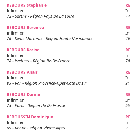
REBOURS Stephanie
R
Infirmier
In
72 - Sarthe - Région Pays De La Loire
74
REBOURS Bérénice
R
Infirmier
In
76 - Seine-Maritime - Région Haute-Normandie
76
REBOURS Karine
R
Infirmier
In
78 - Yvelines - Région Ile-De-France
78
REBOURS Anais
R
Infirmier
In
83 - Var - Région Provence-Alpes-Cote D'Azur
91
REBOURS Dorine
R
Infirmier
In
75 - Paris - Région Ile-De-France
95
REBOUSSIN Dominique
R
Infirmier
In
69 - Rhone - Région Rhone-Alpes
91