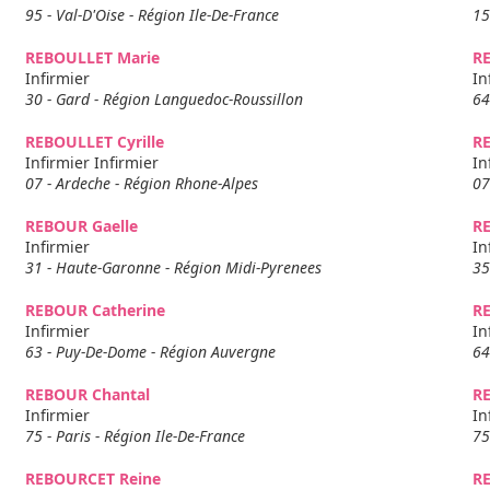
95 - Val-D'Oise - Région Ile-De-France
15
REBOULLET Marie
R
Infirmier
In
30 - Gard - Région Languedoc-Roussillon
64
REBOULLET Cyrille
R
Infirmier Infirmier
In
07 - Ardeche - Région Rhone-Alpes
07
REBOUR Gaelle
R
Infirmier
In
31 - Haute-Garonne - Région Midi-Pyrenees
35
REBOUR Catherine
RE
Infirmier
In
63 - Puy-De-Dome - Région Auvergne
64
REBOUR Chantal
RE
Infirmier
In
75 - Paris - Région Ile-De-France
75
REBOURCET Reine
R