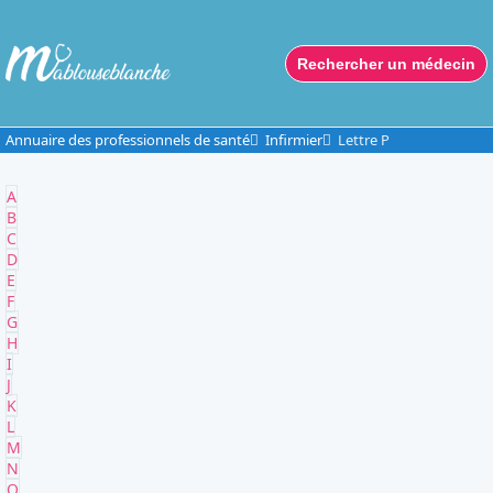
Rechercher un médecin
Annuaire des professionnels de santé
Infirmier
Lettre P
A
B
C
D
E
F
G
H
I
J
K
L
M
N
O