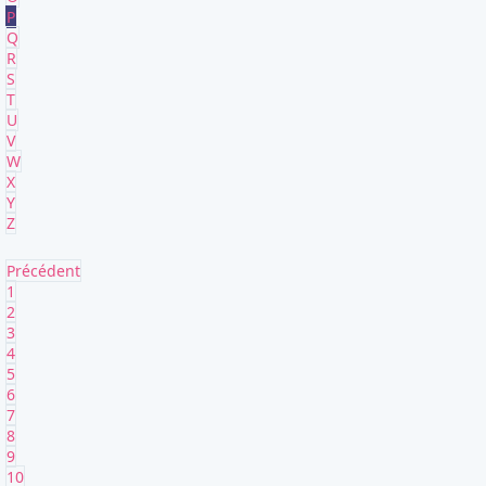
P
Q
R
S
T
U
V
W
X
Y
Z
Précédent
1
2
3
4
5
6
7
8
9
10