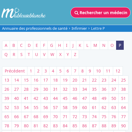
Rechercher un médecin
Annuaire des professionnels de santé
Infirmier
Lettre P
A
B
C
D
E
F
G
H
I
J
K
L
M
N
O
P
Q
R
S
T
U
V
W
X
Y
Z
Précédent
1
2
3
4
5
6
7
8
9
10
11
12
13
14
15
16
17
18
19
20
21
22
23
24
25
26
27
28
29
30
31
32
33
34
35
36
37
38
39
40
41
42
43
44
45
46
47
48
49
50
51
52
53
54
55
56
57
58
59
60
61
62
63
64
65
66
67
68
69
70
71
72
73
74
75
76
77
78
79
80
81
82
83
84
85
86
87
88
89
90