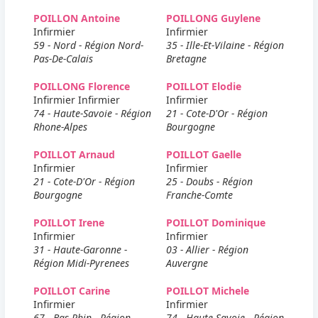
POILLON Antoine
POILLONG Guylene
Infirmier
Infirmier
59 - Nord - Région Nord-
35 - Ille-Et-Vilaine - Région
Pas-De-Calais
Bretagne
POILLONG Florence
POILLOT Elodie
Infirmier Infirmier
Infirmier
74 - Haute-Savoie - Région
21 - Cote-D'Or - Région
Rhone-Alpes
Bourgogne
POILLOT Arnaud
POILLOT Gaelle
Infirmier
Infirmier
21 - Cote-D'Or - Région
25 - Doubs - Région
Bourgogne
Franche-Comte
POILLOT Irene
POILLOT Dominique
Infirmier
Infirmier
31 - Haute-Garonne -
03 - Allier - Région
Région Midi-Pyrenees
Auvergne
POILLOT Carine
POILLOT Michele
Infirmier
Infirmier
67 - Bas-Rhin - Région
74 - Haute-Savoie - Région