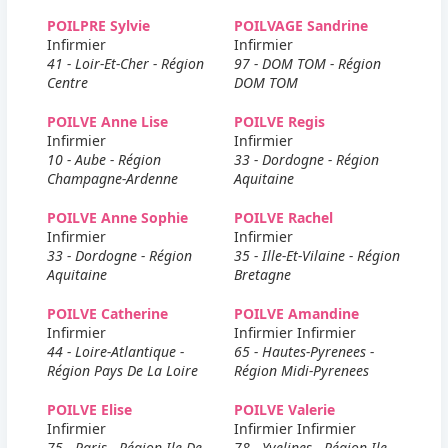
POILPRE Sylvie
POILVAGE Sandrine
Infirmier
Infirmier
41 - Loir-Et-Cher - Région
97 - DOM TOM - Région
Centre
DOM TOM
POILVE Anne Lise
POILVE Regis
Infirmier
Infirmier
10 - Aube - Région
33 - Dordogne - Région
Champagne-Ardenne
Aquitaine
POILVE Anne Sophie
POILVE Rachel
Infirmier
Infirmier
33 - Dordogne - Région
35 - Ille-Et-Vilaine - Région
Aquitaine
Bretagne
POILVE Catherine
POILVE Amandine
Infirmier
Infirmier Infirmier
44 - Loire-Atlantique -
65 - Hautes-Pyrenees -
Région Pays De La Loire
Région Midi-Pyrenees
POILVE Elise
POILVE Valerie
Infirmier
Infirmier Infirmier
75 - Paris - Région Ile-De-
78 - Yvelines - Région Ile-