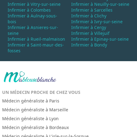
Infirmier à Vitry-sur-seine
Infirmier à Neuilly-sur-seine
Infirmier à Colombes
Infirmier à Sarcelles
Infirmier à Aulnay-sous-
Infirmier à Clichy
bois
Infirmier à Ivry-sur-seine
Infirmier à Asnieres-sur-
Infirmier à Cergy
seine
Infirmier à Villejuif
Infirmier à Rueil-malmaison
Infirmier à Epinay-sur-seine
Infirmier à Saint-maur-des-
Infirmier à Bondy
fosses
UN MÉDECIN PROCHE DE CHEZ VOUS
Médecin généraliste à Paris
Médecin généraliste à Marseille
Médecin généraliste à Lyon
Médecin généraliste à Bordeaux
Médecin généraliste à L'isle-sur-la-Sorgue