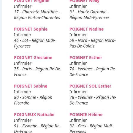
POIGNET Virginie
POIGNET Nelly
Infirmier
Infirmier
17 - Charente-Maritime -
31 - Haute-Garonne -
Région Poitou-Charentes
Région Midi-Pyrenees
POIGNET Sophie
POIGNET Nadine
Infirmier
Infirmier
46 - Lot - Région Midi-
59 - Nord - Région Nord-
Pyrenees
Pas-De-Calais
POIGNET Ghislaine
POIGNET Esther
Infirmier
Infirmier
75 - Paris - Région Ile-De-
78 - Yvelines - Région Ile-
France
De-France
POIGNET Sabine
POIGNET SOL Esther
Infirmier
Infirmier
80 - Somme - Région
78 - Yvelines - Région Ile-
Picardie
De-France
POIGNEUX Nathalie
POIGNIE Hélène
Infirmier
Infirmier
91 - Essonne - Région Ile-
32 - Gers - Région Midi-
De-France
Pyrenees