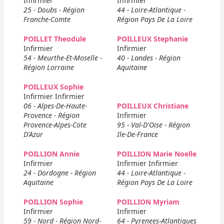
Infirmier
Infirmier
25 - Doubs - Région
44 - Loire-Atlantique -
Franche-Comte
Région Pays De La Loire
POILLET Theodule
POILLEUX Stephanie
Infirmier
Infirmier
54 - Meurthe-Et-Moselle -
40 - Landes - Région
Région Lorraine
Aquitaine
POILLEUX Sophie
Infirmier Infirmier
06 - Alpes-De-Haute-
POILLEUX Christiane
Provence - Région
Infirmier
Provence-Alpes-Cote
95 - Val-D'Oise - Région
D'Azur
Ile-De-France
POILLION Annie
POILLION Marie Noelle
Infirmier
Infirmier Infirmier
24 - Dordogne - Région
44 - Loire-Atlantique -
Aquitaine
Région Pays De La Loire
POILLION Sophie
POILLION Myriam
Infirmier
Infirmier
59 - Nord - Région Nord-
64 - Pyrenees-Atlantiques