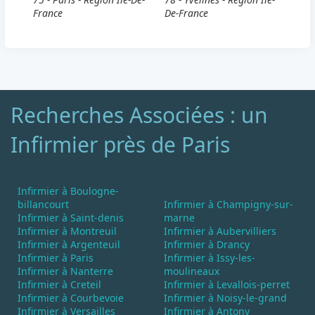
France
De-France
Recherches Associées : un
Infirmier près de Paris
Infirmier à Boulogne-
billancourt
Infirmier à Champigny-sur-
Infirmier à Saint-denis
marne
Infirmier à Montreuil
Infirmier à Aubervilliers
Infirmier à Argenteuil
Infirmier à Drancy
Infirmier à Paris
Infirmier à Issy-les-
Infirmier à Nanterre
moulineaux
Infirmier à Creteil
Infirmier à Levallois-perret
Infirmier à Courbevoie
Infirmier à Noisy-le-grand
Infirmier à Versailles
Infirmier à Antony