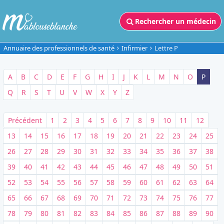
Rechercher un médecin
Annuaire des professionnels de santé
Infirmier
Lettre P
A
B
C
D
E
F
G
H
I
J
K
L
M
N
O
P
Q
R
S
T
U
V
W
X
Y
Z
Précédent
1
2
3
4
5
6
7
8
9
10
11
12
13
14
15
16
17
18
19
20
21
22
23
24
25
26
27
28
29
30
31
32
33
34
35
36
37
38
39
40
41
42
43
44
45
46
47
48
49
50
51
52
53
54
55
56
57
58
59
60
61
62
63
64
65
66
67
68
69
70
71
72
73
74
75
76
77
78
79
80
81
82
83
84
85
86
87
88
89
90