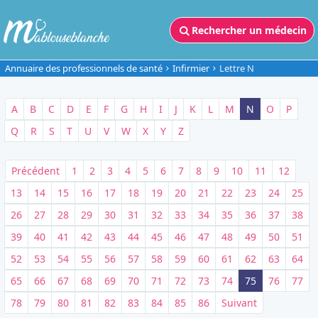
Rechercher un médecin
Annuaire des professionnels de santé
Infirmier
Lettre N
A
B
C
D
E
F
G
H
I
J
K
L
M
N
O
P
Q
R
S
T
U
V
W
X
Y
Z
Précédent
1
2
3
4
5
6
7
8
9
10
11
12
13
14
15
16
17
18
19
20
21
22
23
24
25
26
27
28
29
30
31
32
33
34
35
36
37
38
39
40
41
42
43
44
45
46
47
48
49
50
51
52
53
54
55
56
57
58
59
60
61
62
63
64
65
66
67
68
69
70
71
72
73
74
75
76
77
78
79
80
81
82
83
84
85
86
Suivant