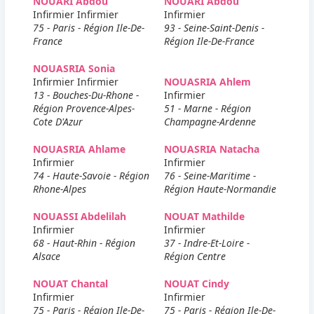
NOUARI Abdou
NOUARI Abdou
Infirmier Infirmier
Infirmier
75 - Paris - Région Ile-De-
93 - Seine-Saint-Denis -
France
Région Ile-De-France
NOUASRIA Sonia
Infirmier Infirmier
NOUASRIA Ahlem
13 - Bouches-Du-Rhone -
Infirmier
Région Provence-Alpes-
51 - Marne - Région
Cote D'Azur
Champagne-Ardenne
NOUASRIA Ahlame
NOUASRIA Natacha
Infirmier
Infirmier
74 - Haute-Savoie - Région
76 - Seine-Maritime -
Rhone-Alpes
Région Haute-Normandie
NOUASSI Abdelilah
NOUAT Mathilde
Infirmier
Infirmier
68 - Haut-Rhin - Région
37 - Indre-Et-Loire -
Alsace
Région Centre
NOUAT Chantal
NOUAT Cindy
Infirmier
Infirmier
75 - Paris - Région Ile-De-
75 - Paris - Région Ile-De-