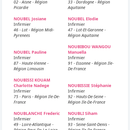
02 - Aisne - Région
33 - Dordogne - Région
Picardie
Aquitaine
NOUBEL Josiane
NOUBEL Elodie
Infirmier
Infirmier
46 - Lot - Région Midi-
47 - Lot-Et-Garonne -
Pyrenees
Région Aquitaine
NOUBIBOU WANGOU
NOUBEL Pauline
Manuella
Infirmier
Infirmier
87 - Haute-Vienne -
91 - Essonne - Région Ile-
Région Limousin
De-France
NOUBISSI KOUAM
Charlotte Nadege
NOUBISSIE Stéphanie
Infirmier
Infirmier
75 - Paris - Région Ile-De-
92 - Hauts-De-Seine -
France
Région Ile-De-France
NOUBLANCHE Frederic
NOUBLI Siham
Infirmier
Infirmier
49 - Loire-Atlantique -
93 - Seine-Saint-Denis -
Région Pays De La Loire
Région Ile-De-France