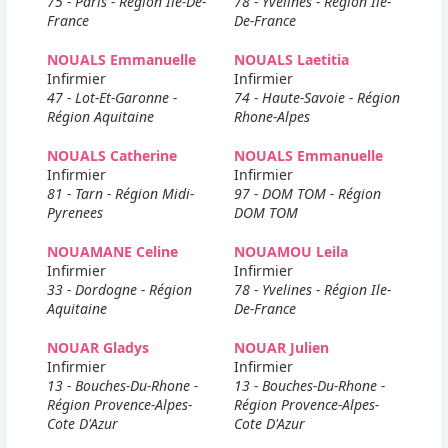
75 - Paris - Région Ile-De-
78 - Yvelines - Région Ile-
France
De-France
NOUALS Emmanuelle
NOUALS Laetitia
Infirmier
Infirmier
47 - Lot-Et-Garonne -
74 - Haute-Savoie - Région
Région Aquitaine
Rhone-Alpes
NOUALS Catherine
NOUALS Emmanuelle
Infirmier
Infirmier
81 - Tarn - Région Midi-
97 - DOM TOM - Région
Pyrenees
DOM TOM
NOUAMANE Celine
NOUAMOU Leila
Infirmier
Infirmier
33 - Dordogne - Région
78 - Yvelines - Région Ile-
Aquitaine
De-France
NOUAR Gladys
NOUAR Julien
Infirmier
Infirmier
13 - Bouches-Du-Rhone -
13 - Bouches-Du-Rhone -
Région Provence-Alpes-
Région Provence-Alpes-
Cote D'Azur
Cote D'Azur