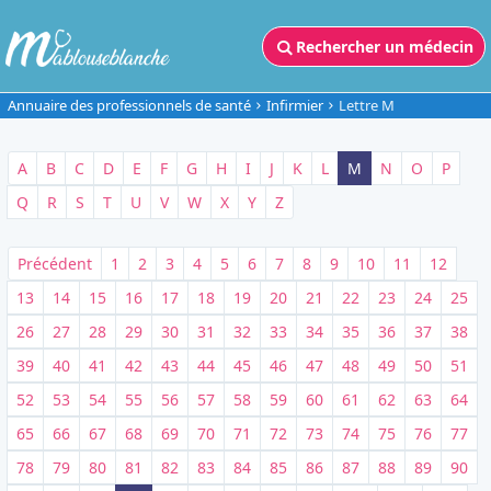
Rechercher un médecin
Annuaire des professionnels de santé
Infirmier
Lettre M
A
B
C
D
E
F
G
H
I
J
K
L
M
N
O
P
Q
R
S
T
U
V
W
X
Y
Z
Précédent
1
2
3
4
5
6
7
8
9
10
11
12
13
14
15
16
17
18
19
20
21
22
23
24
25
26
27
28
29
30
31
32
33
34
35
36
37
38
39
40
41
42
43
44
45
46
47
48
49
50
51
52
53
54
55
56
57
58
59
60
61
62
63
64
65
66
67
68
69
70
71
72
73
74
75
76
77
78
79
80
81
82
83
84
85
86
87
88
89
90