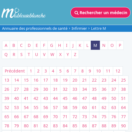
Rechercher un médecin
Annuaire des professionnels de santé
Infirmier
Lettre M
A
B
C
D
E
F
G
H
I
J
K
L
M
N
O
P
Q
R
S
T
U
V
W
X
Y
Z
Précédent
1
2
3
4
5
6
7
8
9
10
11
12
13
14
15
16
17
18
19
20
21
22
23
24
25
26
27
28
29
30
31
32
33
34
35
36
37
38
39
40
41
42
43
44
45
46
47
48
49
50
51
52
53
54
55
56
57
58
59
60
61
62
63
64
65
66
67
68
69
70
71
72
73
74
75
76
77
78
79
80
81
82
83
84
85
86
87
88
89
90