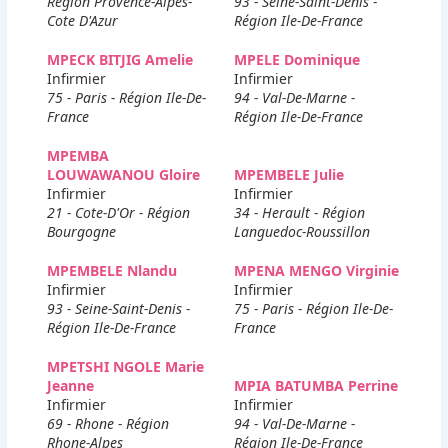
Région Provence-Alpes-
93 - Seine-Saint-Denis -
Cote D'Azur
Région Ile-De-France
MPECK BITJIG Amelie
MPELE Dominique
Infirmier
Infirmier
75 - Paris - Région Ile-De-
94 - Val-De-Marne -
France
Région Ile-De-France
MPEMBA
LOUWAWANOU Gloire
MPEMBELE Julie
Infirmier
Infirmier
21 - Cote-D'Or - Région
34 - Herault - Région
Bourgogne
Languedoc-Roussillon
MPEMBELE Nlandu
MPENA MENGO Virginie
Infirmier
Infirmier
93 - Seine-Saint-Denis -
75 - Paris - Région Ile-De-
Région Ile-De-France
France
MPETSHI NGOLE Marie
Jeanne
MPIA BATUMBA Perrine
Infirmier
Infirmier
69 - Rhone - Région
94 - Val-De-Marne -
Rhone-Alpes
Région Ile-De-France