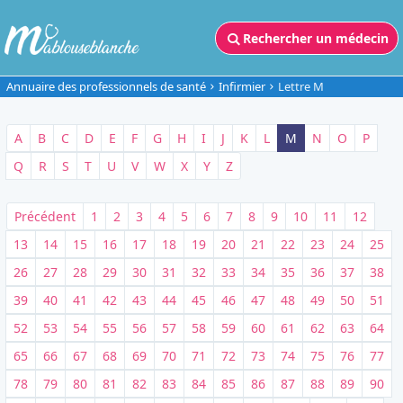
Rechercher un médecin
Annuaire des professionnels de santé
Infirmier
Lettre M
A
B
C
D
E
F
G
H
I
J
K
L
M
N
O
P
Q
R
S
T
U
V
W
X
Y
Z
Précédent
1
2
3
4
5
6
7
8
9
10
11
12
13
14
15
16
17
18
19
20
21
22
23
24
25
26
27
28
29
30
31
32
33
34
35
36
37
38
39
40
41
42
43
44
45
46
47
48
49
50
51
52
53
54
55
56
57
58
59
60
61
62
63
64
65
66
67
68
69
70
71
72
73
74
75
76
77
78
79
80
81
82
83
84
85
86
87
88
89
90