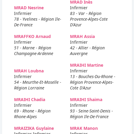
MRAD Inès
MRAD Nesrine
Infirmier
Infirmier
83 - Var - Région
78 - Yvelines - Région Ile-
Provence-Alpes-Cote
De-France
D'Azur
MRAFFKO Arnaud
MRAH Assia
Infirmier
Infirmier
51 - Marne - Région
42 - Allier - Région
Champagne-Ardenne
Auvergne
MRAIHI Martine
MRAH Loubna
Infirmier
Infirmier
13 - Bouches-Du-Rhone -
54 - Meurthe-Et-Moselle -
Région Provence-Alpes-
Région Lorraine
Cote D'Azur
MRAIHI Chadia
MRAIHI Shaima
Infirmier
Infirmier
69 - Rhone - Région
93 - Seine-Saint-Denis -
Rhone-Alpes
Région Ile-De-France
MRAIZIKA Guylaine
MRAK Manon
Infirmier Infirmier
Infirmier