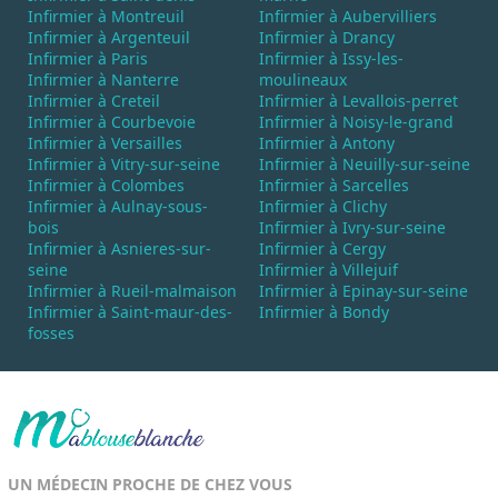
Infirmier à Montreuil
Infirmier à Aubervilliers
Infirmier à Argenteuil
Infirmier à Drancy
Infirmier à Paris
Infirmier à Issy-les-
Infirmier à Nanterre
moulineaux
Infirmier à Creteil
Infirmier à Levallois-perret
Infirmier à Courbevoie
Infirmier à Noisy-le-grand
Infirmier à Versailles
Infirmier à Antony
Infirmier à Vitry-sur-seine
Infirmier à Neuilly-sur-seine
Infirmier à Colombes
Infirmier à Sarcelles
Infirmier à Aulnay-sous-
Infirmier à Clichy
bois
Infirmier à Ivry-sur-seine
Infirmier à Asnieres-sur-
Infirmier à Cergy
seine
Infirmier à Villejuif
Infirmier à Rueil-malmaison
Infirmier à Epinay-sur-seine
Infirmier à Saint-maur-des-
Infirmier à Bondy
fosses
UN MÉDECIN PROCHE DE CHEZ VOUS