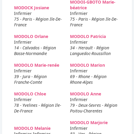
MODOI-GBOTO Marie-
MODOCK Josiane
béatrice
Infirmier
Infirmier
75 - Paris - Région Ile-De-
75 - Paris - Région Ile-De-
France
France
MODOLO Orlane
MODOLO Patricia
Infirmier
Infirmier
14 - Calvados - Région
34 - Herault - Région
Basse-Normandie
Languedoc-Roussillon
MODOLO Marie-renée
MODOLO Marion
Infirmier
Infirmier
39 - Jura - Région
69 - Rhone - Région
Franche-Comte
Rhone-Alpes
MODOLO Chloe
MODOLO Anne
Infirmier
Infirmier
78 - Yvelines - Région Ile-
79 - Deux-Sevres - Région
De-France
Poitou-Charentes
MODOLO Marjorie
MODOLO Melanie
Infirmier
Infirmier Infirmier
83 - Var - Région