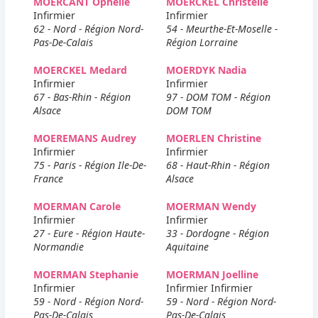
MOERCANT Ophelie
MOERCKEL Christelle
Infirmier
Infirmier
62 - Nord - Région Nord-
54 - Meurthe-Et-Moselle -
Pas-De-Calais
Région Lorraine
MOERCKEL Medard
MOERDYK Nadia
Infirmier
Infirmier
67 - Bas-Rhin - Région
97 - DOM TOM - Région
Alsace
DOM TOM
MOEREMANS Audrey
MOERLEN Christine
Infirmier
Infirmier
75 - Paris - Région Ile-De-
68 - Haut-Rhin - Région
France
Alsace
MOERMAN Carole
MOERMAN Wendy
Infirmier
Infirmier
27 - Eure - Région Haute-
33 - Dordogne - Région
Normandie
Aquitaine
MOERMAN Stephanie
MOERMAN Joelline
Infirmier
Infirmier Infirmier
59 - Nord - Région Nord-
59 - Nord - Région Nord-
Pas-De-Calais
Pas-De-Calais