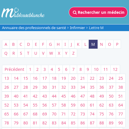
Rechercher un médecin
Annuaire des professionnels de santé
Infirmier
Lettre M
A
B
C
D
E
F
G
H
I
J
K
L
M
N
O
P
Q
R
S
T
U
V
W
X
Y
Z
Précédent
1
2
3
4
5
6
7
8
9
10
11
12
13
14
15
16
17
18
19
20
21
22
23
24
25
26
27
28
29
30
31
32
33
34
35
36
37
38
39
40
41
42
43
44
45
46
47
48
49
50
51
52
53
54
55
56
57
58
59
60
61
62
63
64
65
66
67
68
69
70
71
72
73
74
75
76
77
78
79
80
81
82
83
84
85
86
87
88
89
90