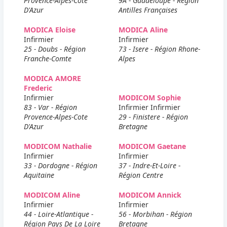
Provence-Alpes-Cote
9A - Guadeloupe - Région
D'Azur
Antilles Françaises
MODICA Eloise
MODICA Aline
Infirmier
Infirmier
25 - Doubs - Région
73 - Isere - Région Rhone-
Franche-Comte
Alpes
MODICA AMORE
Frederic
Infirmier
MODICOM Sophie
83 - Var - Région
Infirmier Infirmier
Provence-Alpes-Cote
29 - Finistere - Région
D'Azur
Bretagne
MODICOM Nathalie
MODICOM Gaetane
Infirmier
Infirmier
33 - Dordogne - Région
37 - Indre-Et-Loire -
Aquitaine
Région Centre
MODICOM Aline
MODICOM Annick
Infirmier
Infirmier
44 - Loire-Atlantique -
56 - Morbihan - Région
Région Pays De La Loire
Bretagne