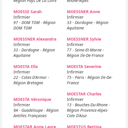
Région Pays De La Loire
Rhone-Alpes
MOESSE Sarah
MOESSNER Anne
Infirmier
Infirmier
97 - DOM TOM - Région
33 - Dordogne - Région
DOM TOM
Aquitaine
MOESSNER Alexandra
MOESSNER Sylvie
Infirmier
Infirmier
33 - Dordogne - Région
77 - Seine-Et-Marne -
Aquitaine
Région Ile-De-France
MOESTA Ella
MOESTA Severine
Infirmier
Infirmier
22 - Cotes-D'Armor -
75 - Paris - Région Ile-De-
Région Bretagne
France
MOESTAR Charles
MOESTA Véronique
Infirmier
Infirmier
13 - Bouches-Du-Rhone -
9A - Guadeloupe - Région
Région Provence-Alpes-
Antilles Françaises
Cote D'Azur
MOESTAR Anne Laure
MOESTUS Bettina