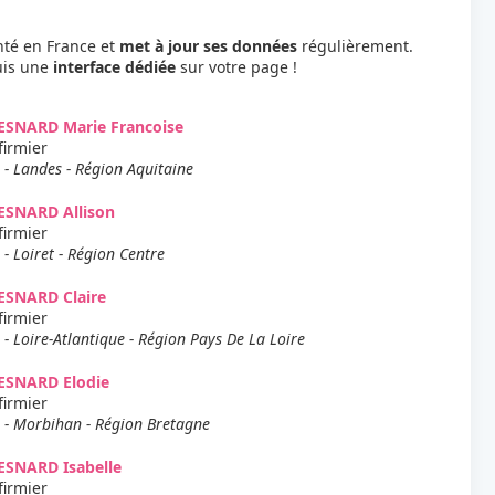
nté en France et
met à jour ses données
régulièrement.
uis une
interface dédiée
sur votre page !
ESNARD Marie Francoise
firmier
 - Landes - Région Aquitaine
ESNARD Allison
firmier
 - Loiret - Région Centre
ESNARD Claire
firmier
 - Loire-Atlantique - Région Pays De La Loire
ESNARD Elodie
firmier
 - Morbihan - Région Bretagne
ESNARD Isabelle
firmier