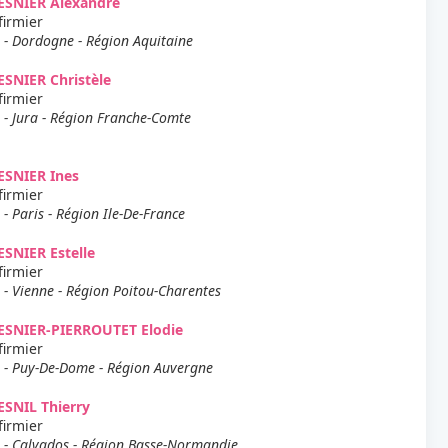
ESNIER Alexandre
firmier
 - Dordogne - Région Aquitaine
SNIER Christèle
firmier
 - Jura - Région Franche-Comte
ESNIER Ines
firmier
 - Paris - Région Ile-De-France
SNIER Estelle
firmier
 - Vienne - Région Poitou-Charentes
ESNIER-PIERROUTET Elodie
firmier
 - Puy-De-Dome - Région Auvergne
SNIL Thierry
firmier
 - Calvados - Région Basse-Normandie