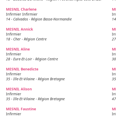
MESNIL Charlene
M
Infirmier Infirmier
In
14 - Calvados - Région Basse-Normandie
14
MESNIL Annick
M
Infirmier
In
18 - Cher - Région Centre
27
MESNIL Aline
ME
Infirmier
In
28 - Eure-Et-Loir - Région Centre
30
MESNIL Benedicte
M
Infirmier
In
35 - Ille-Et-Vilaine - Région Bretagne
35
MESNIL Alison
M
Infirmier
In
35 - Ille-Et-Vilaine - Région Bretagne
47
MESNIL Faustine
M
Infirmier
In