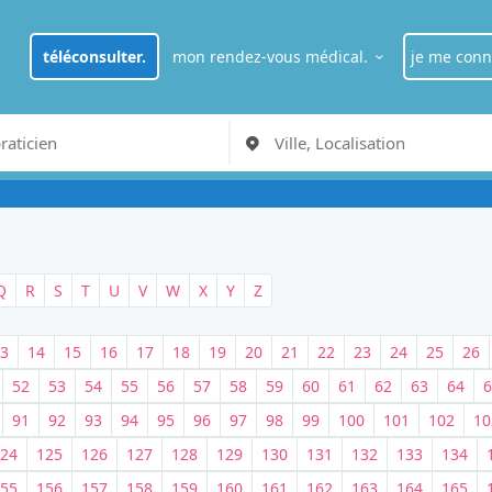
téléconsulter.
mon rendez-vous médical.
je me conn
je suis
pat
RDV Médecin généraliste à Paris
je suis
pro
Q
R
S
T
U
V
W
X
Y
Z
3
14
15
16
17
18
19
20
21
22
23
24
25
26
52
53
54
55
56
57
58
59
60
61
62
63
64
6
91
92
93
94
95
96
97
98
99
100
101
102
10
24
125
126
127
128
129
130
131
132
133
134
55
156
157
158
159
160
161
162
163
164
165