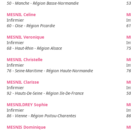
50 - Manche - Région Basse-Normandie
53
MESNIL Celine
ME
Infirmier
In
60 - Oise - Région Picardie
61
MESNIL Veronique
M
Infirmier
In
68 - Haut-Rhin - Région Alsace
75
MESNIL Christelle
ME
Infirmier
In
76 - Seine-Maritime - Région Haute-Normandie
76
MESNIL Clarisse
M
Infirmier
In
92 - Hauts-De-Seine - Région Ile-De-France
50
MESNILDREY Sophie
M
Infirmier
In
86 - Vienne - Région Poitou-Charentes
86
MESNIS Dominique
M