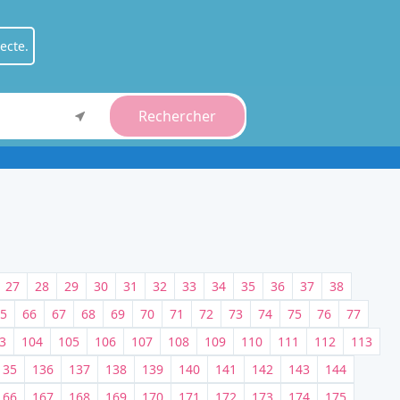
ecte.
Rechercher
ient
.
fessionnel
.
27
28
29
30
31
32
33
34
35
36
37
38
5
66
67
68
69
70
71
72
73
74
75
76
77
3
104
105
106
107
108
109
110
111
112
113
135
136
137
138
139
140
141
142
143
144
166
167
168
169
170
171
172
173
174
175