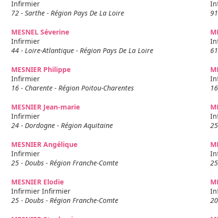
Infirmier
In
72 - Sarthe - Région Pays De La Loire
91
MESNEL Séverine
M
Infirmier
In
44 - Loire-Atlantique - Région Pays De La Loire
61
MESNIER Philippe
M
Infirmier
In
16 - Charente - Région Poitou-Charentes
16
MESNIER Jean-marie
ME
Infirmier
In
24 - Dordogne - Région Aquitaine
25
MESNIER Angélique
ME
Infirmier
In
25 - Doubs - Région Franche-Comte
25
MESNIER Elodie
M
Infirmier Infirmier
In
25 - Doubs - Région Franche-Comte
20