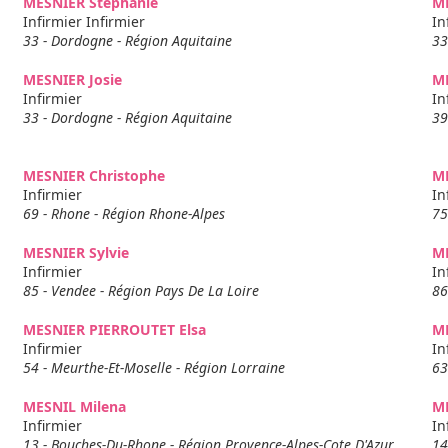
MESNIER Stephanie
M
Infirmier Infirmier
In
33 - Dordogne - Région Aquitaine
33
MESNIER Josie
ME
Infirmier
In
33 - Dordogne - Région Aquitaine
39
MESNIER Christophe
M
Infirmier
In
69 - Rhone - Région Rhone-Alpes
75
MESNIER Sylvie
ME
Infirmier
In
85 - Vendee - Région Pays De La Loire
86
MESNIER PIERROUTET Elsa
M
Infirmier
In
54 - Meurthe-Et-Moselle - Région Lorraine
63
MESNIL Milena
ME
Infirmier
In
13 - Bouches-Du-Rhone - Région Provence-Alpes-Cote D'Azur
14