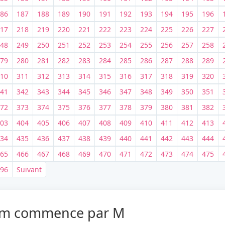
86
187
188
189
190
191
192
193
194
195
196
17
218
219
220
221
222
223
224
225
226
227
48
249
250
251
252
253
254
255
256
257
258
79
280
281
282
283
284
285
286
287
288
289
10
311
312
313
314
315
316
317
318
319
320
je recherche autre chose
41
342
343
344
345
346
347
348
349
350
351
72
373
374
375
376
377
378
379
380
381
382
03
404
405
406
407
408
409
410
411
412
413
34
435
436
437
438
439
440
441
442
443
444
65
466
467
468
469
470
471
472
473
474
475
96
Suivant
 nom commence par M