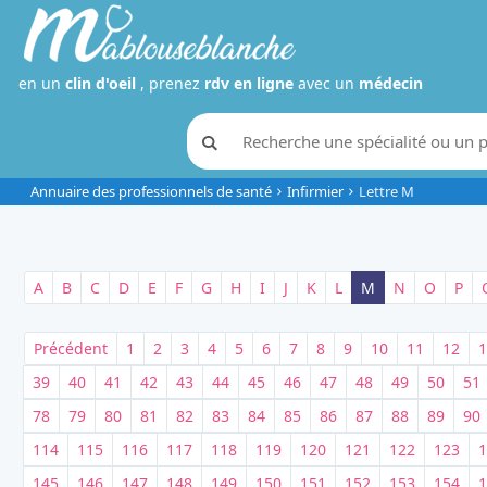
en un
clin d'oeil
, prenez
rdv en ligne
avec un
médecin
Annuaire des professionnels de santé
Infirmier
Lettre M
A
B
C
D
E
F
G
H
I
J
K
L
M
N
O
P
Précédent
1
2
3
4
5
6
7
8
9
10
11
12
1
39
40
41
42
43
44
45
46
47
48
49
50
51
78
79
80
81
82
83
84
85
86
87
88
89
90
114
115
116
117
118
119
120
121
122
123
1
145
146
147
148
149
150
151
152
153
154
1