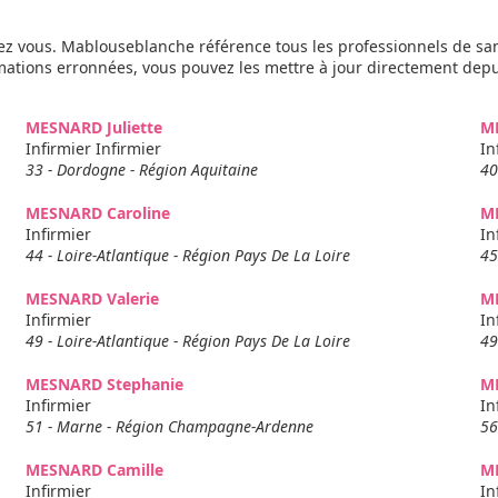
z vous. Mablouseblanche référence tous les professionnels de sa
rmations erronnées, vous pouvez les mettre à jour directement dep
MESNARD Juliette
M
Infirmier Infirmier
In
33 - Dordogne - Région Aquitaine
40
MESNARD Caroline
M
Infirmier
In
44 - Loire-Atlantique - Région Pays De La Loire
45
MESNARD Valerie
M
Infirmier
In
49 - Loire-Atlantique - Région Pays De La Loire
49
MESNARD Stephanie
M
Infirmier
In
51 - Marne - Région Champagne-Ardenne
56
MESNARD Camille
M
Infirmier
In