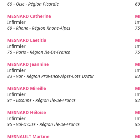
60 - Oise - Région Picardie
60
MESNARD Catherine
ME
Infirmier
In
69 - Rhone - Région Rhone-Alpes
75
MESNARD Laetitia
M
Infirmier
In
75 - Paris - Région Ile-De-France
75
MESNARD Jeannine
M
Infirmier
In
83 - Var - Région Provence-Alpes-Cote D'Azur
83
MESNARD Mireille
M
Infirmier
In
91 - Essonne - Région Ile-De-France
92
MESNARD Héloïse
M
Infirmier
In
95 - Val-D'Oise - Région Ile-De-France
95
MESNAULT Martine
M