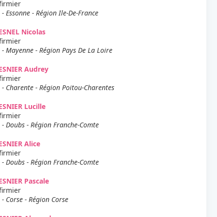
firmier
 - Essonne - Région Ile-De-France
ESNEL Nicolas
firmier
 - Mayenne - Région Pays De La Loire
ESNIER Audrey
firmier
 - Charente - Région Poitou-Charentes
SNIER Lucille
firmier
 - Doubs - Région Franche-Comte
SNIER Alice
firmier
 - Doubs - Région Franche-Comte
ESNIER Pascale
firmier
 - Corse - Région Corse