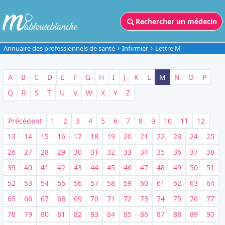
Rechercher un médecin
Annuaire des professionnels de santé
Infirmier
Lettre M
A
B
C
D
E
F
G
H
I
J
K
L
M
N
O
P
Q
R
S
T
U
V
W
X
Y
Z
Précédent
1
2
3
4
5
6
7
8
9
10
11
12
13
14
15
16
17
18
19
20
21
22
23
24
25
26
27
28
29
30
31
32
33
34
35
36
37
38
39
40
41
42
43
44
45
46
47
48
49
50
51
52
53
54
55
56
57
58
59
60
61
62
63
64
65
66
67
68
69
70
71
72
73
74
75
76
77
78
79
80
81
82
83
84
85
86
87
88
89
90