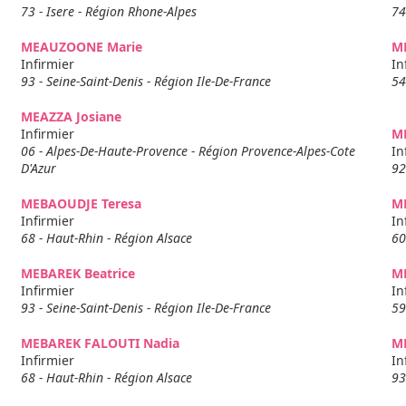
73 - Isere - Région Rhone-Alpes
74
MEAUZOONE Marie
ME
Infirmier
In
93 - Seine-Saint-Denis - Région Ile-De-France
54
MEAZZA Josiane
Infirmier
M
06 - Alpes-De-Haute-Provence - Région Provence-Alpes-Cote
In
D'Azur
92
MEBAOUDJE Teresa
M
Infirmier
In
68 - Haut-Rhin - Région Alsace
60
MEBAREK Beatrice
M
Infirmier
In
93 - Seine-Saint-Denis - Région Ile-De-France
59
MEBAREK FALOUTI Nadia
M
Infirmier
In
68 - Haut-Rhin - Région Alsace
93