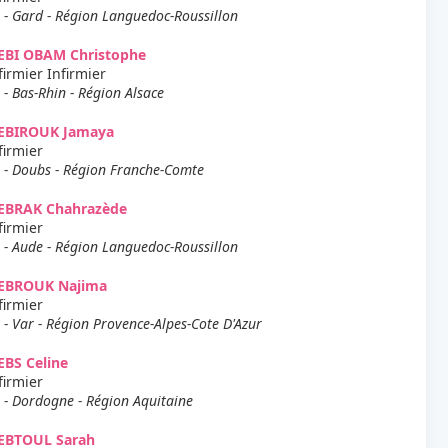
 - Gard - Région Languedoc-Roussillon
EBI OBAM Christophe
firmier Infirmier
 - Bas-Rhin - Région Alsace
EBIROUK Jamaya
firmier
 - Doubs - Région Franche-Comte
EBRAK Chahrazède
firmier
 - Aude - Région Languedoc-Roussillon
EBROUK Najima
firmier
 - Var - Région Provence-Alpes-Cote D'Azur
BS Celine
firmier
 - Dordogne - Région Aquitaine
EBTOUL Sarah