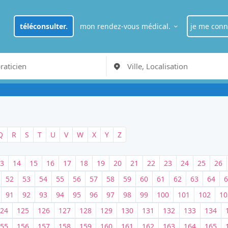
téléconsulter.
mon rendez-vous médical.
je me conn
je suis
pat
RDV Médecin généraliste à Paris
je suis
pro
Q
R
S
T
U
V
W
X
Y
Z
3
14
15
16
17
18
19
20
21
22
23
24
25
26
52
53
54
55
56
57
58
59
60
61
62
63
64
6
91
92
93
94
95
96
97
98
99
100
101
102
10
24
125
126
127
128
129
130
131
132
133
134
55
156
157
158
159
160
161
162
163
164
165