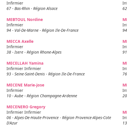
Infirmier
In
67 - Bas-Rhin - Région Alsace
62
MEBTOUL Nordine
M
Infirmier
In
94 - Val-De-Marne - Région Ile-De-France
94
MECCA Axelle
M
Infirmier
In
38 - Isere - Région Rhone-Alpes
91
MECELLAH Yamina
M
Infirmier Infirmier
In
93 - Seine-Saint-Denis - Région Ile-De-France
76
MECENE Marie-jose
M
Infirmier
In
10 - Aube - Région Champagne-Ardenne
20
MECENERO Gregory
Infirmier Infirmier
ME
06 - Alpes-De-Haute-Provence - Région Provence-Alpes-Cote
In
D'Azur
13