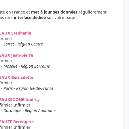
nté en France et
met à jour ses données
régulièrement.
uis une
interface dédiée
sur votre page !
EAUX Stephanie
firmier
 - Loiret - Région Centre
AUX Jean-pierre
firmier
 - Moselle - Région Lorraine
EAUX Bernadette
firmier
 - Paris - Région Ile-De-France
EAUXSOONE Audrey
firmier Infirmier
 - Dordogne - Région Aquitaine
EAUZE Berengere
firmier Infirmier