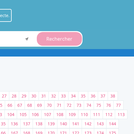
ecte.
Rechercher
ient
.
fessionnel
.
27
28
29
30
31
32
33
34
35
36
37
38
5
66
67
68
69
70
71
72
73
74
75
76
77
3
104
105
106
107
108
109
110
111
112
113
135
136
137
138
139
140
141
142
143
144
166
167
168
169
170
171
172
173
174
175