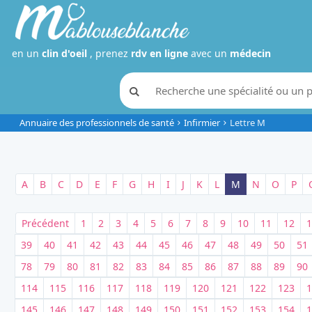
en un
clin d'oeil
, prenez
rdv en ligne
avec un
médecin
Annuaire des professionnels de santé
Infirmier
Lettre M
A
B
C
D
E
F
G
H
I
J
K
L
M
N
O
P
Précédent
1
2
3
4
5
6
7
8
9
10
11
12
1
39
40
41
42
43
44
45
46
47
48
49
50
51
78
79
80
81
82
83
84
85
86
87
88
89
90
114
115
116
117
118
119
120
121
122
123
1
145
146
147
148
149
150
151
152
153
154
1