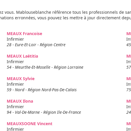
z vous. Mablouseblanche référence tous les professionnels de sa
rmations erronnées, vous pouvez les mettre à jour directement dep
MEAUX Francoise
M
Infirmier
In
28 - Eure-Et-Loir - Région Centre
45
MEAUX Laëtitia
ME
Infirmier
In
54 - Meurthe-Et-Moselle - Région Lorraine
57
MEAUX Sylvie
M
Infirmier
In
59 - Nord - Région Nord-Pas-De-Calais
75
MEAUX Ilona
M
Infirmier
In
94 - Val-De-Marne - Région Ile-De-France
24
MEAUXSOONE Vincent
M
Infirmier
In