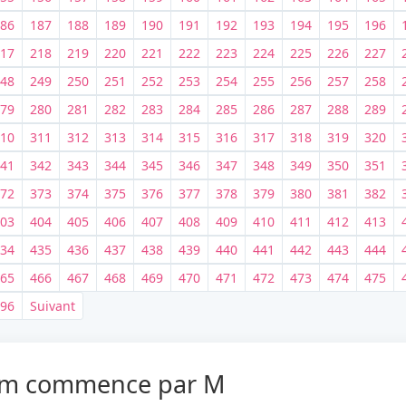
86
187
188
189
190
191
192
193
194
195
196
17
218
219
220
221
222
223
224
225
226
227
48
249
250
251
252
253
254
255
256
257
258
79
280
281
282
283
284
285
286
287
288
289
10
311
312
313
314
315
316
317
318
319
320
je recherche autre chose
41
342
343
344
345
346
347
348
349
350
351
72
373
374
375
376
377
378
379
380
381
382
03
404
405
406
407
408
409
410
411
412
413
34
435
436
437
438
439
440
441
442
443
444
65
466
467
468
469
470
471
472
473
474
475
96
Suivant
 nom commence par M