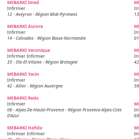
MEBARKI Imed
M
Infirmier
In
12 - Aveyron - Région Midi-Pyrenees
13
MEBARKI Aurore
M
Infirmier
In
14 - Calvados - Région Basse-Normandie
01
MEBARKI Veronique
M
Infirmier Infirmier
In
35 - Ille-Et-Vilaine - Région Bretagne
42
MEBARKI Yacin
M
Infirmier
In
42 - Allier - Région Auvergne
59
MEBARKI Reda
Infirmier
M
06 - Alpes-De-Haute-Provence - Région Provence-Alpes-Cote
In
D'Azur
69
MEBARKI Hafida
M
Infirmier Infirmier
In