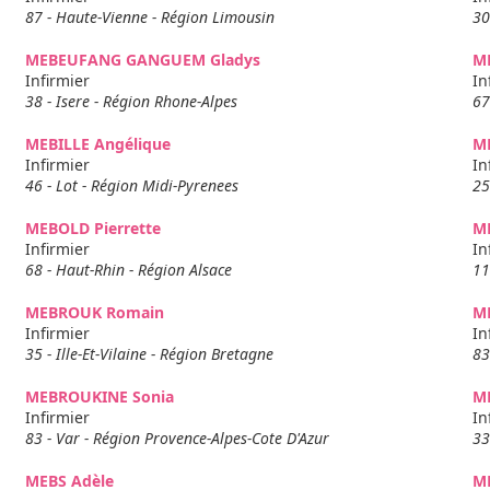
87 - Haute-Vienne - Région Limousin
30
MEBEUFANG GANGUEM Gladys
M
Infirmier
In
38 - Isere - Région Rhone-Alpes
67
MEBILLE Angélique
M
Infirmier
In
46 - Lot - Région Midi-Pyrenees
25
MEBOLD Pierrette
M
Infirmier
In
68 - Haut-Rhin - Région Alsace
11
MEBROUK Romain
M
Infirmier
In
35 - Ille-Et-Vilaine - Région Bretagne
83
MEBROUKINE Sonia
ME
Infirmier
In
83 - Var - Région Provence-Alpes-Cote D'Azur
33
MEBS Adèle
M