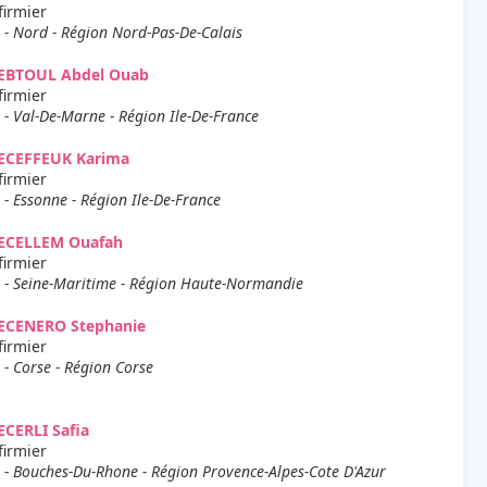
firmier
 - Nord - Région Nord-Pas-De-Calais
EBTOUL Abdel Ouab
firmier
 - Val-De-Marne - Région Ile-De-France
ECEFFEUK Karima
firmier
 - Essonne - Région Ile-De-France
ECELLEM Ouafah
firmier
 - Seine-Maritime - Région Haute-Normandie
ECENERO Stephanie
firmier
 - Corse - Région Corse
CERLI Safia
firmier
 - Bouches-Du-Rhone - Région Provence-Alpes-Cote D'Azur