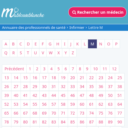
Rechercher un médecin
Annuaire des professionnels de santé
Infirmier
Lettre M
A
B
C
D
E
F
G
H
I
J
K
L
M
N
O
P
Q
R
S
T
U
V
W
X
Y
Z
Précédent
1
2
3
4
5
6
7
8
9
10
11
12
13
14
15
16
17
18
19
20
21
22
23
24
25
26
27
28
29
30
31
32
33
34
35
36
37
38
39
40
41
42
43
44
45
46
47
48
49
50
51
52
53
54
55
56
57
58
59
60
61
62
63
64
65
66
67
68
69
70
71
72
73
74
75
76
77
78
79
80
81
82
83
84
85
86
87
88
89
90