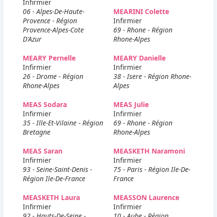
Infirmier
06 - Alpes-De-Haute-
MEARINI Colette
Provence - Région
Infirmier
Provence-Alpes-Cote
69 - Rhone - Région
D'Azur
Rhone-Alpes
MEARY Pernelle
MEARY Danielle
Infirmier
Infirmier
26 - Drome - Région
38 - Isere - Région Rhone-
Rhone-Alpes
Alpes
MEAS Sodara
MEAS Julie
Infirmier
Infirmier
35 - Ille-Et-Vilaine - Région
69 - Rhone - Région
Bretagne
Rhone-Alpes
MEAS Saran
MEASKETH Naramoni
Infirmier
Infirmier
93 - Seine-Saint-Denis -
75 - Paris - Région Ile-De-
Région Ile-De-France
France
MEASKETH Laura
MEASSON Laurence
Infirmier
Infirmier
92 - Hauts-De-Seine -
10 - Aube - Région