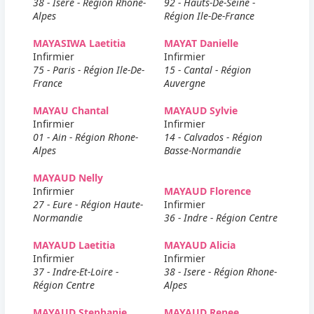
38 - Isere - Région Rhone-
92 - Hauts-De-Seine -
Alpes
Région Ile-De-France
MAYASIWA Laetitia
MAYAT Danielle
Infirmier
Infirmier
75 - Paris - Région Ile-De-
15 - Cantal - Région
France
Auvergne
MAYAU Chantal
MAYAUD Sylvie
Infirmier
Infirmier
01 - Ain - Région Rhone-
14 - Calvados - Région
Alpes
Basse-Normandie
MAYAUD Nelly
Infirmier
MAYAUD Florence
27 - Eure - Région Haute-
Infirmier
Normandie
36 - Indre - Région Centre
MAYAUD Laetitia
MAYAUD Alicia
Infirmier
Infirmier
37 - Indre-Et-Loire -
38 - Isere - Région Rhone-
Région Centre
Alpes
MAYAUD Stephanie
MAYAUD Renee