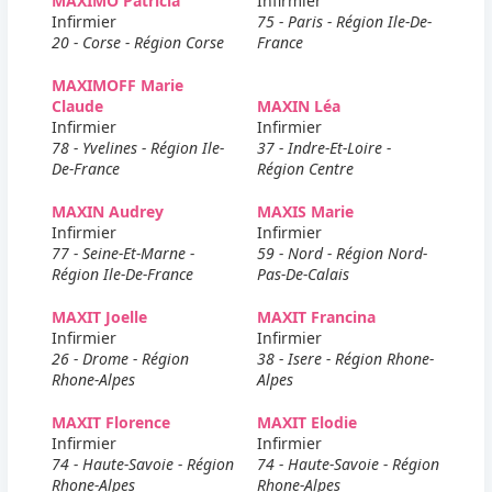
MAXIMO Patricia
Infirmier
Infirmier
75 - Paris - Région Ile-De-
20 - Corse - Région Corse
France
MAXIMOFF Marie
Claude
MAXIN Léa
Infirmier
Infirmier
78 - Yvelines - Région Ile-
37 - Indre-Et-Loire -
De-France
Région Centre
MAXIN Audrey
MAXIS Marie
Infirmier
Infirmier
77 - Seine-Et-Marne -
59 - Nord - Région Nord-
Région Ile-De-France
Pas-De-Calais
MAXIT Joelle
MAXIT Francina
Infirmier
Infirmier
26 - Drome - Région
38 - Isere - Région Rhone-
Rhone-Alpes
Alpes
MAXIT Florence
MAXIT Elodie
Infirmier
Infirmier
74 - Haute-Savoie - Région
74 - Haute-Savoie - Région
Rhone-Alpes
Rhone-Alpes