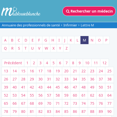
Rechercher un médecin
Annuaire des professionnels de santé
Infirmier
Lettre M
A
B
C
D
E
F
G
H
I
J
K
L
M
N
O
P
Q
R
S
T
U
V
W
X
Y
Z
Précédent
1
2
3
4
5
6
7
8
9
10
11
12
13
14
15
16
17
18
19
20
21
22
23
24
25
26
27
28
29
30
31
32
33
34
35
36
37
38
39
40
41
42
43
44
45
46
47
48
49
50
51
52
53
54
55
56
57
58
59
60
61
62
63
64
65
66
67
68
69
70
71
72
73
74
75
76
77
78
79
80
81
82
83
84
85
86
87
88
89
90