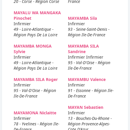
20 - Corse - Région Corse
France
MAYALU WA MANGAKA
Pinochet
MAYAMBA Sila
Infirmier
Infirmier
49 - Loire-Atlantique -
93 - Seine-Saint-Denis -
Région Pays De La Loire
Région Ile-De-France
MAYAMBA MONGA
MAYAMBA SILA
Sylvie
Sandrine
Infirmier
Infirmier Infirmier
49 - Loire-Atlantique -
95 - Val-D'Oise - Région
Région Pays De La Loire
Ile-De-France
MAYAMBA SILA Roger
MAYAMBU Valence
Infirmier
Infirmier
95 - Val-D'Oise - Région
91 - Essonne - Région Ile-
Ile-De-France
De-France
MAYAN Sebastien
MAYAMONA Niclaitte
Infirmier
Infirmier
13 - Bouches-Du-Rhone -
78 - Yvelines - Région Ile-
Région Provence-Alpes-
De-France
Cote D'Azur