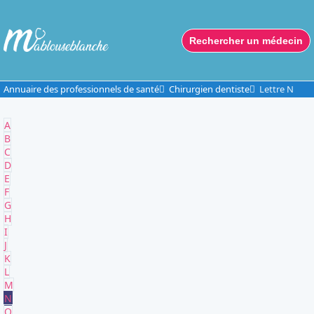
Rechercher un médecin
Annuaire des professionnels de santé
Chirurgien dentiste
Lettre N
A
B
C
D
E
F
G
H
I
J
K
L
M
N
O