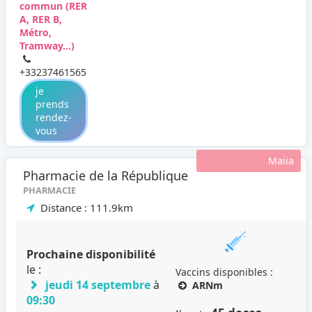
commun (RER
A, RER B,
Métro,
Tramway...)
+33237461565
je
prends
rendez-
vous
Maiia
Pharmacie de la République
PHARMACIE
Distance : 111.9km
Prochaine disponibilité
le :
Vaccins disponibles :
jeudi 14 septembre
à
ARNm
09:30