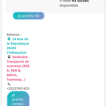
45 doses
Il reste
disponibles.
je prends rdv
Adresse :
24 Rue de
la République
28200
Châteaudun
Itinéraire -
Transports en
commun (RER
A, RER B,
Métro,
Tramway...)
+33237451423
je
prends
rendez-