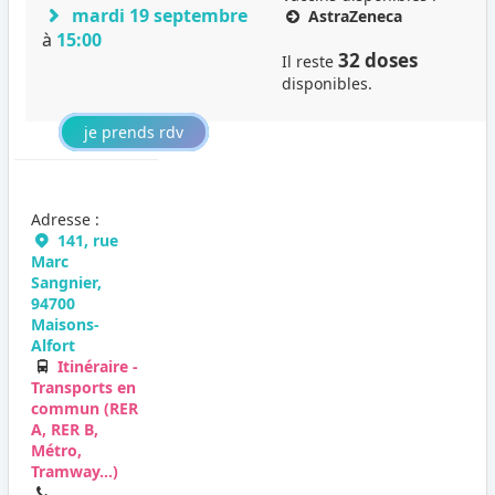
mardi 19 septembre
AstraZeneca
à
15:00
32 doses
Il reste
disponibles.
je prends rdv
Adresse :
141, rue
Marc
Sangnier,
94700
Maisons-
Alfort
Itinéraire -
Transports en
commun (RER
A, RER B,
Métro,
Tramway...)