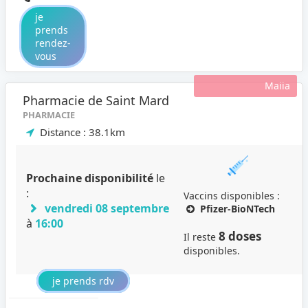
je
prends
rendez-
vous
Maiia
Pharmacie de Saint Mard
PHARMACIE
Distance : 38.1km
Prochaine disponibilité
le
:
Vaccins disponibles :
vendredi 08 septembre
Pfizer-BioNTech
à
16:00
8 doses
Il reste
disponibles.
je prends rdv