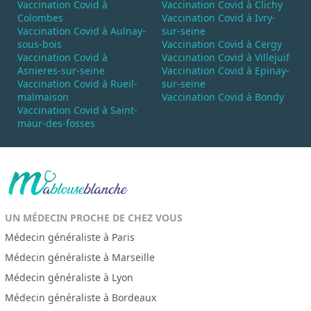
Vaccination Covid à
Vaccination Covid à Clichy
Colombes
Vaccination Covid à Ivry-
Vaccination Covid à Aulnay-
sur-seine
sous-bois
Vaccination Covid à Cergy
Vaccination Covid à
Vaccination Covid à Villejuif
Asnieres-sur-seine
Vaccination Covid à Epinay-
Vaccination Covid à Rueil-
sur-seine
malmaison
Vaccination Covid à Bondy
Vaccination Covid à Saint-
maur-des-fosses
UN MÉDECIN PROCHE DE CHEZ VOUS
Médecin généraliste à Paris
Médecin généraliste à Marseille
Médecin généraliste à Lyon
Médecin généraliste à Bordeaux