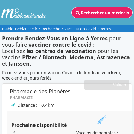
Rechercher un médecin
mablouseblanche.fr
Recherche
Vaccination Covid
Yerres
Prendre Rendez-Vous en Ligne à Yerres
pour
vous faire
vacciner contre le covid
:
Localisez
les centres de vaccination
pour les
vaccins
Pfizer / Biontech
,
Moderna
,
Astrazeneca
et
Janssen
.
Rendez-Vous pour un Vaccin Covid : du lundi au vendredi,
week-end et jours fériés
Valwin
Pharmacie des Planètes
PHARMACIE
Distance : 10.4km
Prochaine disponibilité
le :
Vaccins disponibles :