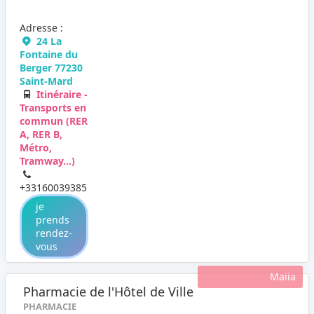
Adresse :
24 La
Fontaine du
Berger 77230
Saint-Mard
Itinéraire -
Transports en
commun (RER
A, RER B,
Métro,
Tramway...)
+33160039385
je
prends
rendez-
vous
Maiia
Pharmacie de l'Hôtel de Ville
PHARMACIE