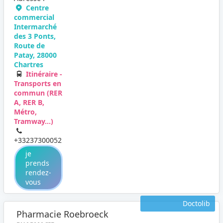
Centre
commercial
Intermarché
des 3 Ponts,
Route de
Patay, 28000
Chartres
Itinéraire -
Transports en
commun (RER
A, RER B,
Métro,
Tramway...)
+33237300052
je
prends
rendez-
vous
Doctolib
Pharmacie Roebroeck