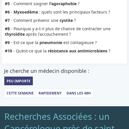
#5
- Comment soigner
l'agoraphobie
?
#6
-
Myxoedème
: quels sont les principaux facteurs ?
#7
- Comment prévenir une
cystite
?
#8
- Pourquoi y a-t-il plus de chance de contracter une
thyroïdite
après l'accouchement ?
#9
- Est-ce que la
pneumonie
est contagieuse ?
#10
- Qu’est-ce que la
résistance aux antimicrobiens
?
Je cherche un médecin disponible :
PEU IMPORTE
CETTE SEMAINE
RAPIDEMENT
DANS LES 48H
Recherches Associées : un
Cancérologue près de saint-