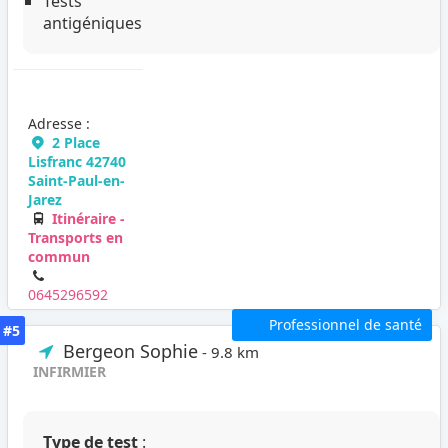
Tests
antigéniques
Adresse :
2 Place
Lisfranc 42740
Saint-Paul-en-
Jarez
Itinéraire -
Transports en
commun
0645296592
Professionnel de santé
#5
Bergeon Sophie
- 9.8 km
INFIRMIER
Type de test
: