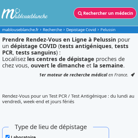
Rechercher un médecin
mablouseblanche.fr
Recherche
Depistage Covid
Pelussin
Prendre Rendez-Vous en Ligne à Pelussin
pour
un
dépistage COVID
(
tests antigéniques
,
tests
PCR
,
tests sanguins
) :
Localisez
les centres de dépistage
proches de
chez vous,
ouvert le dimanche
et
la semaine
.
1er moteur de recherche médical
en France.
Rendez-Vous pour un Test PCR / Test Antigénique : du lundi au
vendredi, week-end et jours fériés
Type de lieu de dépistage
Laboratoire