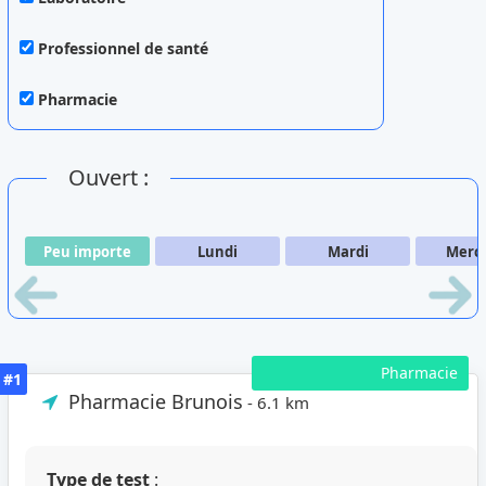
Professionnel de santé
Pharmacie
Ouvert :
Peu importe
Lundi
Mardi
Merc
Pharmacie
#1
Pharmacie Brunois
- 6.1 km
Type de test
: