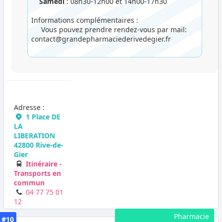
Samedi
: 08h30-12h00 et 14h00-17h30
Informations complémentaires :
Vous pouvez prendre rendez-vous par mail:
contact@grandepharmaciederivedegier.fr
Adresse :
1 Place DE
LA
LIBERATION
42800 Rive-de-
Gier
Itinéraire -
Transports en
commun
04 77 75 01
12
Pharmacie
#10