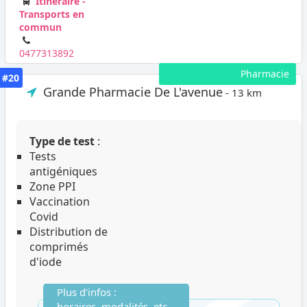
Itinéraire -
Transports en
commun
0477313892
Pharmacie
#20
Grande Pharmacie De L'avenue
- 13 km
Type de test
:
Tests
antigéniques
Zone PPI
Vaccination
Covid
Distribution de
comprimés
d'iode
Plus d'infos :
horaires, modalités, etc...