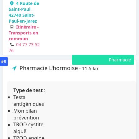
4 Route de
Saint-Paul
42740 Saint-
Paul-en-Jarez
Itinéraire -
Transports en
commun
04 77 73 52
76
Pharmacie
#8
Pharmacie L'hormoise
- 11.5 km
Type de test
:
Tests
antigéniques
Mon bilan
prévention
TROD cystite
aiguë
TROD angine