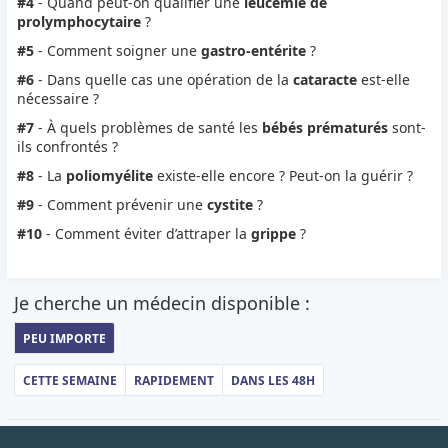
#4
- Quand peut-on qualifier une
leucémie de
prolymphocytaire
?
#5
- Comment soigner une
gastro-entérite
?
#6
- Dans quelle cas une opération de la
cataracte
est-elle
nécessaire ?
#7
- À quels problèmes de santé les
bébés prématurés
sont-
ils confrontés ?
#8
- La
poliomyélite
existe-elle encore ? Peut-on la guérir ?
#9
- Comment prévenir une
cystite
?
#10
- Comment éviter d’attraper la
grippe
?
Je cherche un médecin disponible :
PEU IMPORTE
CETTE SEMAINE
RAPIDEMENT
DANS LES 48H