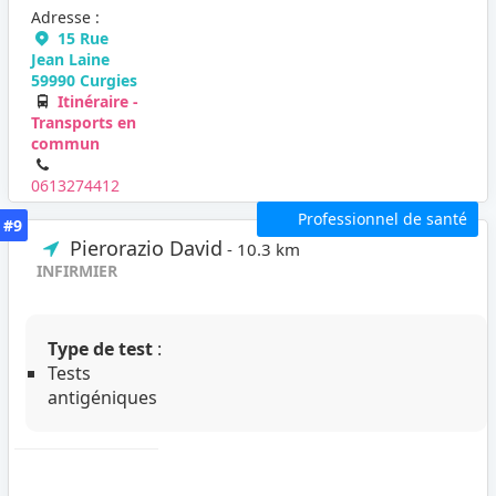
Adresse :
15 Rue
Jean Laine
59990 Curgies
Itinéraire -
Transports en
commun
0613274412
Professionnel de santé
#9
Pierorazio David
- 10.3 km
INFIRMIER
Type de test
:
Tests
antigéniques