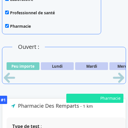
Professionnel de santé
Pharmacie
Ouvert :
Peu importe
Lundi
Mardi
Merc
Pharmacie
#1
Pharmacie Des Remparts
- 1 km
Type de test
: