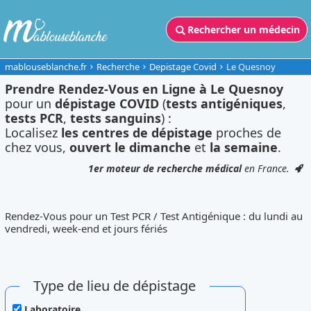
Rechercher un médecin
mablouseblanche.fr
Recherche
Depistage Covid
Le Quesnoy
Prendre Rendez-Vous en Ligne à Le Quesnoy
pour un
dépistage COVID
(
tests antigéniques
,
tests PCR
,
tests sanguins
) :
Localisez
les centres de dépistage
proches de
chez vous,
ouvert le dimanche
et
la semaine
.
1er moteur de recherche médical
en France.
Rendez-Vous pour un Test PCR / Test Antigénique : du lundi au
vendredi, week-end et jours fériés
Type de lieu de dépistage
Laboratoire