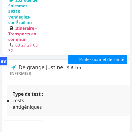
252 Rue de
Solesmes
59213
Vendegies-
sur-Écaillon
Itinéraire -
Transports en
commun
03 27 27 03
32
Professionnel de santé
#8
Delgrange Justine
- 9.6 km
INFIRMIER
Type de test
:
Tests
antigéniques