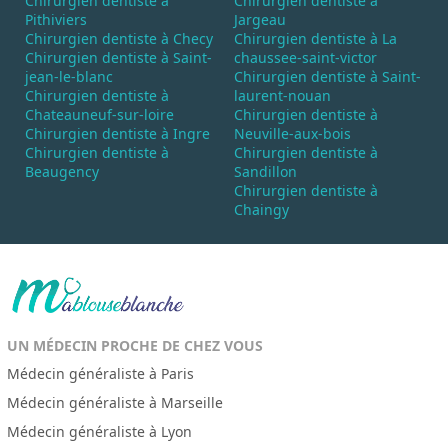
Chirurgien dentiste à
Chirurgien dentiste à
Pithiviers
Jargeau
Chirurgien dentiste à Checy
Chirurgien dentiste à La
Chirurgien dentiste à Saint-
chaussee-saint-victor
jean-le-blanc
Chirurgien dentiste à Saint-
Chirurgien dentiste à
laurent-nouan
Chateauneuf-sur-loire
Chirurgien dentiste à
Chirurgien dentiste à Ingre
Neuville-aux-bois
Chirurgien dentiste à
Chirurgien dentiste à
Beaugency
Sandillon
Chirurgien dentiste à
Chaingy
UN MÉDECIN PROCHE DE CHEZ VOUS
Médecin généraliste à Paris
Médecin généraliste à Marseille
Médecin généraliste à Lyon