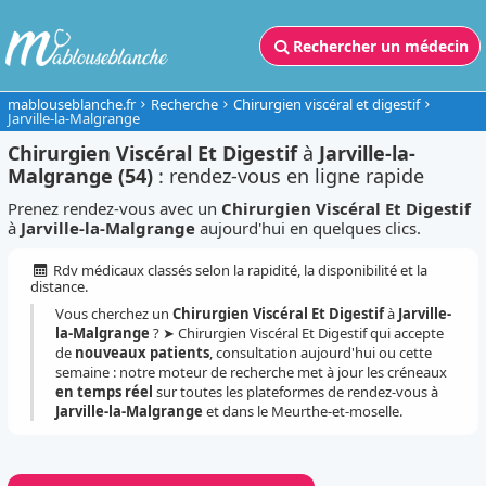
Rechercher un médecin
mablouseblanche.fr
Recherche
Chirurgien viscéral et digestif
Jarville-la-Malgrange
Chirurgien Viscéral Et Digestif
à
Jarville-la-
Malgrange (54)
: rendez-vous en ligne rapide
Prenez rendez-vous avec un
Chirurgien Viscéral Et Digestif
à
Jarville-la-Malgrange
aujourd'hui en quelques clics.
Rdv médicaux classés selon la rapidité, la disponibilité et la
distance.
Vous cherchez un
Chirurgien Viscéral Et Digestif
à
Jarville-
la-Malgrange
? ➤ Chirurgien Viscéral Et Digestif qui accepte
de
nouveaux patients
, consultation aujourd'hui ou cette
semaine : notre moteur de recherche met à jour les créneaux
en temps réel
sur toutes les plateformes de rendez-vous à
Jarville-la-Malgrange
et dans le Meurthe-et-moselle.