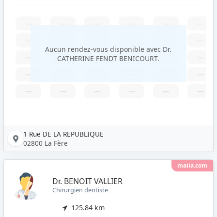
—
—
—
—
—
—
—
—
—
—
—
—
Aucun rendez-vous disponible avec Dr.
—
—
—
—
—
—
CATHERINE FENDT BENICOURT.
—
—
—
—
—
—
—
—
—
—
—
—
1 Rue DE LA REPUBLIQUE
02800 La Fère
maiia.com
Dr. BENOIT VALLIER
Chirurgien dentiste
125.84 km