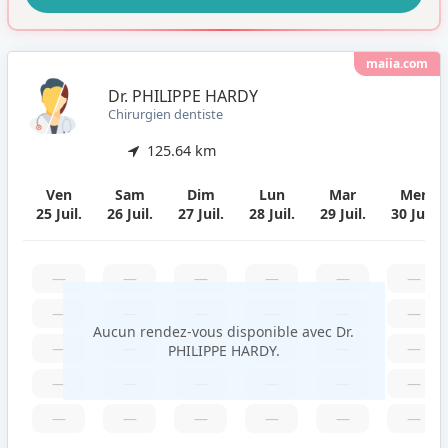
maiia.com
Dr. PHILIPPE HARDY
Chirurgien dentiste
125.64 km
Ven
Sam
Dim
Lun
Mar
Mer
25 Juil.
26 Juil.
27 Juil.
28 Juil.
29 Juil.
30 Juil.
—
—
—
—
—
—
—
—
—
—
—
—
Aucun rendez-vous disponible avec Dr.
—
—
—
—
—
—
PHILIPPE HARDY.
—
—
—
—
—
—
—
—
—
—
—
—