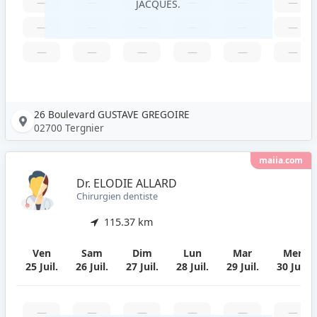
—
—
—
—
—
—
JACQUES.
—
—
—
—
—
—
—
—
—
—
—
—
26 Boulevard GUSTAVE GREGOIRE
02700 Tergnier
maiia.com
Dr. ELODIE ALLARD
Chirurgien dentiste
115.37 km
Ven
Sam
Dim
Lun
Mar
Mer
25 Juil.
26 Juil.
27 Juil.
28 Juil.
29 Juil.
30 Juil.
—
—
—
—
—
—