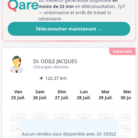
Un médecin généraliste disponible
en
moins de 23 min
en téléconsultation, 7j/7
— ordonnance et arrêt de travail si
nécessaire.
Téléconsulter maintenant
→
maiia.com
Dr. ODILE JACQUES
Chirurgien dentiste
122.37 km
Ven
Sam
Dim
Lun
Mar
Mer
25 Juil.
26 Juil.
27 Juil.
28 Juil.
29 Juil.
30 Juil.
—
—
—
—
—
—
—
—
—
—
—
—
Aucun rendez-vous disponible avec Dr. ODILE