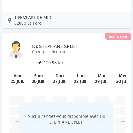
1 REMPART DE MIDI
02800 La Fère
maiia.com
Dr. STEPHANE SPLET
Chirurgien dentiste
120.98 km
Ven
Sam
Dim
Lun
Mar
Mer
25 Juil.
26 Juil.
27 Juil.
28 Juil.
29 Juil.
30 Juil.
—
—
—
—
—
—
—
—
—
—
—
—
Aucun rendez-vous disponible avec Dr.
—
—
—
—
—
—
STEPHANE SPLET.
—
—
—
—
—
—