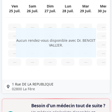
Ven
Sam
Dim
Lun
Mar
Mer
25 Juil.
26 Juil.
27 Juil.
28 Juil.
29 Juil.
30 Juil.
—
—
—
—
—
—
—
—
—
—
—
—
Aucun rendez-vous disponible avec Dr. BENOIT
—
—
—
—
—
—
VALLIER.
—
—
—
—
—
—
—
—
—
—
—
—
1 Rue DE LA REPUBLIQUE
02800 La Fère
Besoin d'un médecin tout de suite ?