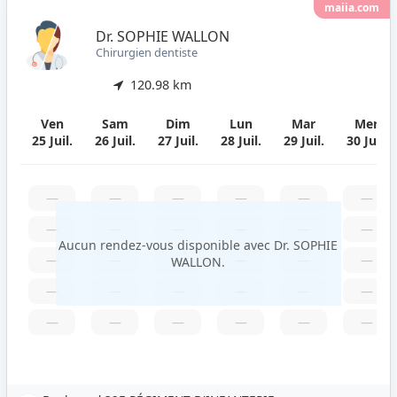
maiia.com
Dr. SOPHIE WALLON
Chirurgien dentiste
120.98 km
Ven
Sam
Dim
Lun
Mar
Mer
25 Juil.
26 Juil.
27 Juil.
28 Juil.
29 Juil.
30 Juil.
—
—
—
—
—
—
—
—
—
—
—
—
Aucun rendez-vous disponible avec Dr. SOPHIE
—
—
—
—
—
—
WALLON.
—
—
—
—
—
—
—
—
—
—
—
—