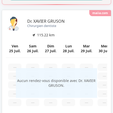
maiia.com
Dr. XAVIER GRUSON
Chirurgien dentiste
115.22 km
Ven
Sam
Dim
Lun
Mar
Mer
25 Juil.
26 Juil.
27 Juil.
28 Juil.
29 Juil.
30 Juil.
—
—
—
—
—
—
—
—
—
—
—
—
Aucun rendez-vous disponible avec Dr. XAVIER
—
—
—
—
—
—
GRUSON.
—
—
—
—
—
—
—
—
—
—
—
—