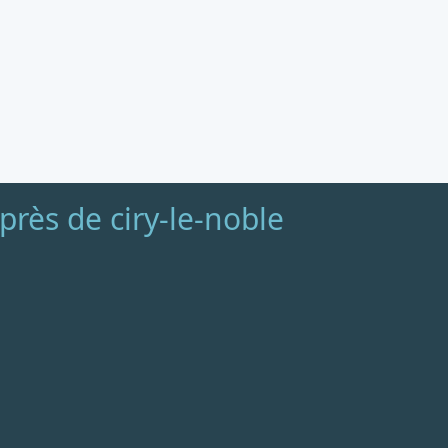
rès de ciry-le-noble