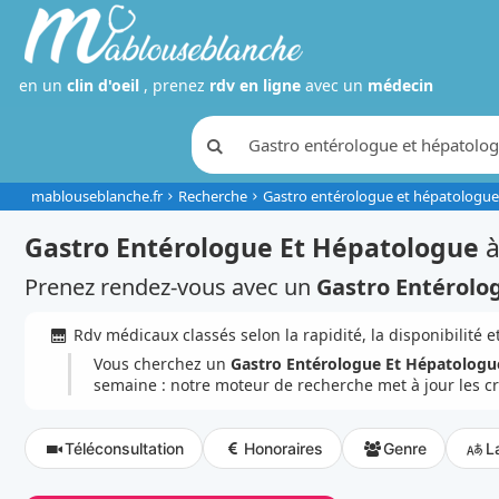
en un
clin d'oeil
, prenez
rdv en ligne
avec un
médecin
mablouseblanche.fr
Recherche
Gastro entérologue et hépatologue
Gastro Entérologue Et Hépatologue
Prenez rendez-vous avec un
Gastro Entérolo
Rdv médicaux classés selon la rapidité, la disponibilité et
Vous cherchez un
Gastro Entérologue Et Hépatologu
semaine : notre moteur de recherche met à jour les 
Téléconsultation
Honoraires
Genre
L