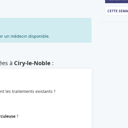
CETTE SEM
er un médecin disponible.
je recherche autre chose
ées à
Ciry-le-Noble
:
nt les traitements existants ?
rculeuse
?