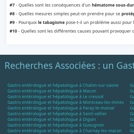
#7
- Quelles sont les conséquences d'un
hématome sous-dur
#8
- Quelles mesures simples peut-on prendre pour se
protég
#9
- Pourquoi
le tabagisme
pose-t-il un problème aussi pour 
#10
- Quelles sont les différentes causes pouvant provoquer
Recherches Associées : un Gast
Gastro entérologue et hépatologue à Chalon-sur-saone
G
Gastro entérologue et hépatologue à Macon
G
Gastro entérologue et hépatologue à Le creusot
G
Gastro entérologue et hépatologue à Montceau-les-mines
G
Gastro entérologue et hépatologue à Paray-le-monial
Ga
Gastro entérologue et hépatologue à Saint-vallier
Ga
Gastro entérologue et hépatologue à Digoin
G
Gastro entérologue et hépatologue à Gueugnon
Ga
Gastro entérologue et hépatologue à Charnay-les-macon
G