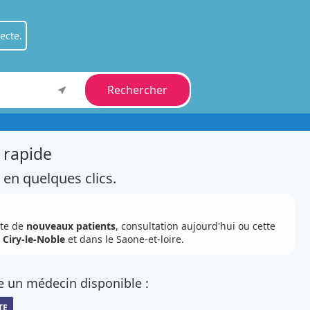
ecte.
Rechercher
ient
.
fessionnel
.
 rapide
 en quelques clics.
pte de
nouveaux patients
, consultation aujourd'hui ou cette
à
Ciry-le-Noble
et dans le Saone-et-loire.
e un médecin disponible :
TE