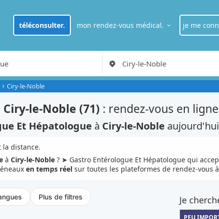
téléconsulter.
mon rendez-vous médical.
je me conn
je suis
pat
RDV Médecin généraliste à Paris
Ciry-le-Noble
je suis
pro
à
Ciry-le-Noble (71)
: rendez-vous en ligne
gue Et Hépatologue
à
Ciry-le-Noble
aujourd'hui
 la distance.
e
à
Ciry-le-Noble
? ➤ Gastro Entérologue Et Hépatologue qui acce
créneaux
en temps réel
sur toutes les plateformes de rendez-vous 
angues
Plus de filtres
Je cherch
PEU IMPOR