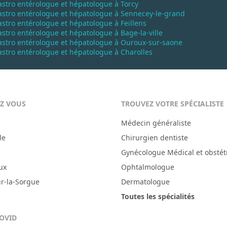
stro entérologue et hépatologue à Torcy
astro entérologue et hépatologue à Sennecey-le-grand
stro entérologue et hépatologue à Feillens
stro entérologue et hépatologue à Bage-la-ville
astro entérologue et hépatologue à Ouroux-sur-saone
stro entérologue et hépatologue à Charolles
EZ VOUS
TROUVEZ VOTRE SPÉCIALISTE
Médecin généraliste
le
Chirurgien dentiste
Gynécologue Médical et obstét
ux
Ophtalmologue
ur-la-Sorgue
Dermatologue
Toutes les spécialités
COVID