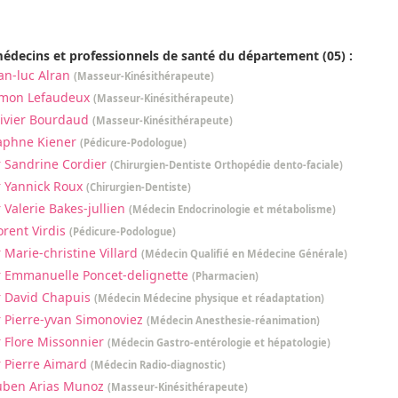
édecins et professionnels de santé du département (05) :
an-luc Alran
(Masseur-Kinésithérapeute)
imon Lefaudeux
(Masseur-Kinésithérapeute)
ivier Bourdaud
(Masseur-Kinésithérapeute)
aphne Kiener
(Pédicure-Podologue)
 Sandrine Cordier
(Chirurgien-Dentiste Orthopédie dento-faciale)
 Yannick Roux
(Chirurgien-Dentiste)
 Valerie Bakes-jullien
(Médecin Endocrinologie et métabolisme)
orent Virdis
(Pédicure-Podologue)
 Marie-christine Villard
(Médecin Qualifié en Médecine Générale)
 Emmanuelle Poncet-delignette
(Pharmacien)
 David Chapuis
(Médecin Médecine physique et réadaptation)
 Pierre-yvan Simonoviez
(Médecin Anesthesie-réanimation)
 Flore Missonnier
(Médecin Gastro-entérologie et hépatologie)
 Pierre Aimard
(Médecin Radio-diagnostic)
uben Arias Munoz
(Masseur-Kinésithérapeute)