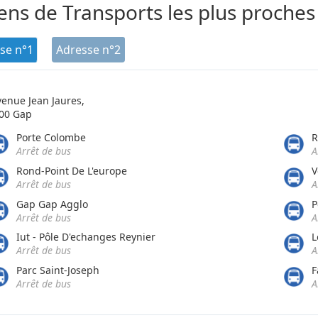
ns de Transports les plus proches
se n°1
Adresse n°2
venue Jean Jaures,
00 Gap
Porte Colombe
R
Arrêt de bus
A
Rond-Point De L'europe
V
Arrêt de bus
A
Gap Gap Agglo
P
Arrêt de bus
A
Iut - Pôle D'echanges Reynier
L
Arrêt de bus
A
Parc Saint-Joseph
F
Arrêt de bus
A