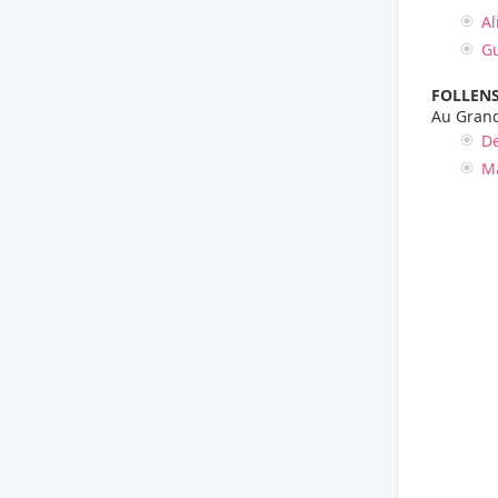
Al
G
FOLLENS
Au Grand
De
M