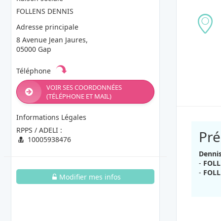
FOLLENS DENNIS
Adresse principale
8 Avenue Jean Jaures,
05000 Gap
Téléphone
VOIR SES COORDONNÉES
(TÉLÉPHONE ET MAIL)
Informations Légales
RPPS / ADELI :
Pré
10005938476
Denni
-
FOLL
-
FOLL
Modifier mes infos