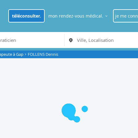
téléconsulter.
mon rendez-vous médical.
je me conn
je suis
pat
RDV Médecin généraliste à Paris
rapeute à Gap
FOLLENS Dennis
je suis
pro