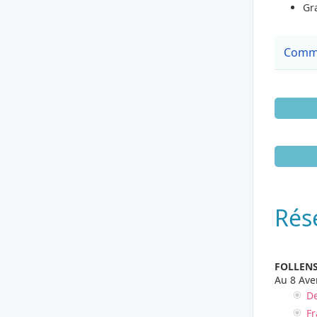
Gr
Comme
Rés
FOLLENS
Au 8 Ave
De
Fr