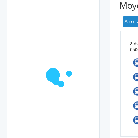
Moye
Adres
8 A
050