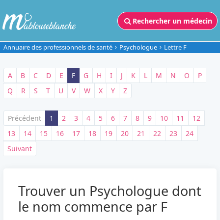
Rechercher un médecin
Annuaire des professionnels de santé
Psychologue
Lettre F
A
B
C
D
E
F
G
H
I
J
K
L
M
N
O
P
Q
R
S
T
U
V
W
X
Y
Z
Précédent
1
2
3
4
5
6
7
8
9
10
11
12
13
14
15
16
17
18
19
20
21
22
23
24
Suivant
Trouver un Psychologue dont
le nom commence par F