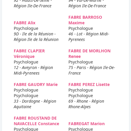
92 - Hauts-De-Seine -
94 - Val-De-Marne -
Région Ile-De-France
Région Ile-De-France
FABRE BARROSO
FABRE Alix
Maxime
Psychologue
Psychologue
9D - Ile de la Réunion -
46 - Lot - Région Midi-
Région Ile de la Réunion
Pyrenees
FABRE CLAPIER
FABRE DE MORLHON
Véronique
Renee
Psychologue
Psychologue
12 - Aveyron - Région
75 - Paris - Région Ile-De-
Midi-Pyrenees
France
FABRE GAUDRY Marie
FABRE PEREZ Lisette
Psychologue
Psychologue
Psychologue
Psychologue
33 - Dordogne - Région
69 - Rhone - Région
Aquitaine
Rhone-Alpes
FABRE ROUSTAND DE
NAVACELLE Constance
FABREGAT Marion
Psychologue
Psychologue