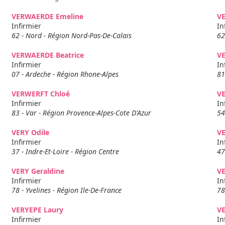
VERWAERDE Emeline
V
Infirmier
In
62 - Nord - Région Nord-Pas-De-Calais
62
VERWAERDE Beatrice
V
Infirmier
In
07 - Ardeche - Région Rhone-Alpes
81
VERWERFT Chloé
V
Infirmier
In
83 - Var - Région Provence-Alpes-Cote D'Azur
54
VERY Odile
VE
Infirmier
In
37 - Indre-Et-Loire - Région Centre
47
VERY Geraldine
VE
Infirmier
In
78 - Yvelines - Région Ile-De-France
78
VERYEPE Laury
VE
Infirmier
In