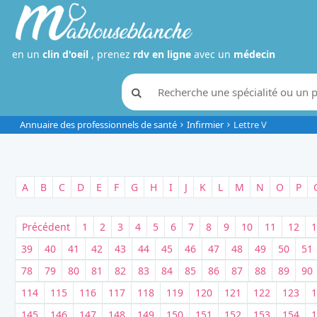
en un
clin d'oeil
, prenez
rdv en ligne
avec un
médecin
Annuaire des professionnels de santé
Infirmier
Lettre V
A
B
C
D
E
F
G
H
I
J
K
L
M
N
O
P
Précédent
1
2
3
4
5
6
7
8
9
10
11
12
1
39
40
41
42
43
44
45
46
47
48
49
50
51
78
79
80
81
82
83
84
85
86
87
88
89
90
114
115
116
117
118
119
120
121
122
123
1
145
146
147
148
149
150
151
152
153
154
1