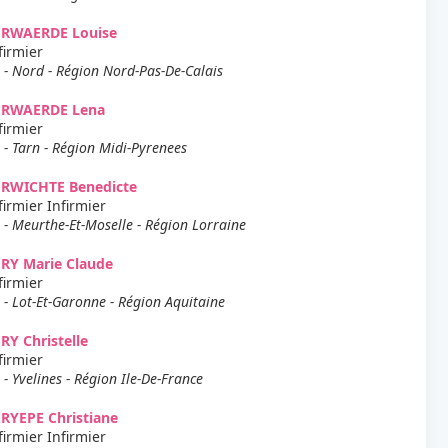
ERWAERDE Louise
firmier
 - Nord - Région Nord-Pas-De-Calais
ERWAERDE Lena
firmier
 - Tarn - Région Midi-Pyrenees
ERWICHTE Benedicte
firmier Infirmier
 - Meurthe-Et-Moselle - Région Lorraine
RY Marie Claude
firmier
 - Lot-Et-Garonne - Région Aquitaine
RY Christelle
firmier
 - Yvelines - Région Ile-De-France
RYEPE Christiane
firmier Infirmier