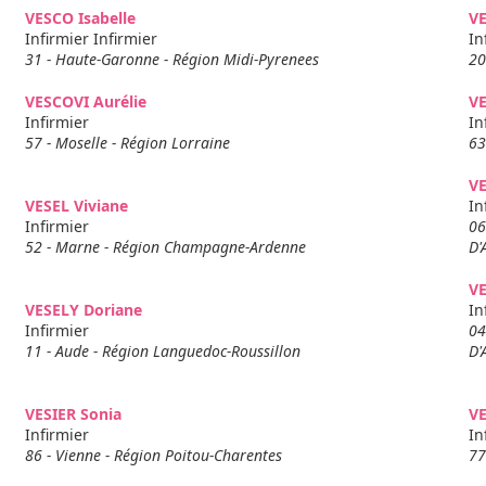
VESCO Isabelle
VE
Infirmier Infirmier
In
31 - Haute-Garonne - Région Midi-Pyrenees
20
VESCOVI Aurélie
V
Infirmier
In
57 - Moselle - Région Lorraine
63
VE
VESEL Viviane
In
Infirmier
06
52 - Marne - Région Champagne-Ardenne
D'
V
VESELY Doriane
In
Infirmier
04
11 - Aude - Région Languedoc-Roussillon
D'
VESIER Sonia
V
Infirmier
In
86 - Vienne - Région Poitou-Charentes
77