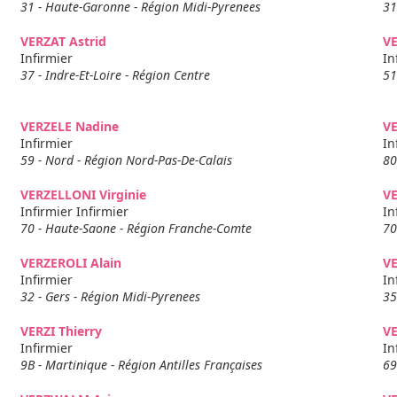
31 - Haute-Garonne - Région Midi-Pyrenees
31
VERZAT Astrid
V
Infirmier
In
37 - Indre-Et-Loire - Région Centre
51
VERZELE Nadine
V
Infirmier
In
59 - Nord - Région Nord-Pas-De-Calais
80
VERZELLONI Virginie
VE
Infirmier Infirmier
In
70 - Haute-Saone - Région Franche-Comte
70
VERZEROLI Alain
VE
Infirmier
In
32 - Gers - Région Midi-Pyrenees
35
VERZI Thierry
V
Infirmier
In
9B - Martinique - Région Antilles Françaises
69