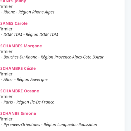
ESANES Joany
firmier
 - Rhone - Région Rhone-Alpes
ESANES Carole
firmier
 - DOM TOM - Région DOM TOM
ESCHAMBES Morgane
firmier
 - Bouches-Du-Rhone - Région Provence-Alpes-Cote D'Azur
ESCHAMBRE Cécile
firmier
 - Allier - Région Auvergne
ESCHAMBRE Oceane
firmier
 - Paris - Région Ile-De-France
ESCHANBE Simone
firmier
 - Pyrenees-Orientales - Région Languedoc-Roussillon