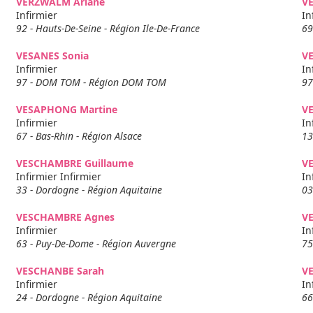
VERZWALM Ariane
V
Infirmier
In
92 - Hauts-De-Seine - Région Ile-De-France
69
VESANES Sonia
V
Infirmier
In
97 - DOM TOM - Région DOM TOM
97
VESAPHONG Martine
V
Infirmier
In
67 - Bas-Rhin - Région Alsace
13
VESCHAMBRE Guillaume
V
Infirmier Infirmier
In
33 - Dordogne - Région Aquitaine
03
VESCHAMBRE Agnes
V
Infirmier
In
63 - Puy-De-Dome - Région Auvergne
75
VESCHANBE Sarah
V
Infirmier
In
24 - Dordogne - Région Aquitaine
66