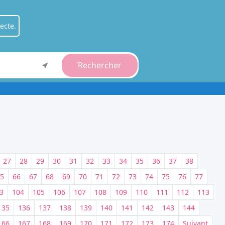
ecte.
Rechercher
ient
.
fessionnel
.
27
28
29
30
31
32
33
34
35
36
37
38
5
66
67
68
69
70
71
72
73
74
75
76
77
3
104
105
106
107
108
109
110
111
112
113
135
136
137
138
139
140
141
142
143
144
166
167
168
169
170
171
172
173
174
Suivant