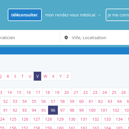
téléconsulter.
mon rendez-vous médical.
je me conn
je suis
pat
RDV Médecin généraliste à Paris
je suis
pro
Q
R
S
T
U
V
W
X
Y
Z
3
14
15
16
17
18
19
20
21
22
23
24
25
26
52
53
54
55
56
57
58
59
60
61
62
63
64
6
91
92
93
94
95
96
97
98
99
100
101
102
10
24
125
126
127
128
129
130
131
132
133
134
55
156
157
158
159
160
161
162
163
164
165