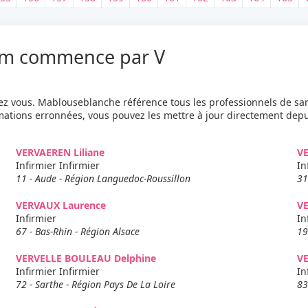
nom commence par V
z vous. Mablouseblanche référence tous les professionnels de sa
je recherche autre chose
rmations erronnées, vous pouvez les mettre à jour directement dep
VERVAEREN Liliane
V
Infirmier Infirmier
In
11 - Aude - Région Languedoc-Roussillon
31
VERVAUX Laurence
V
Infirmier
In
67 - Bas-Rhin - Région Alsace
19
VERVELLE BOULEAU Delphine
V
Infirmier Infirmier
In
72 - Sarthe - Région Pays De La Loire
83